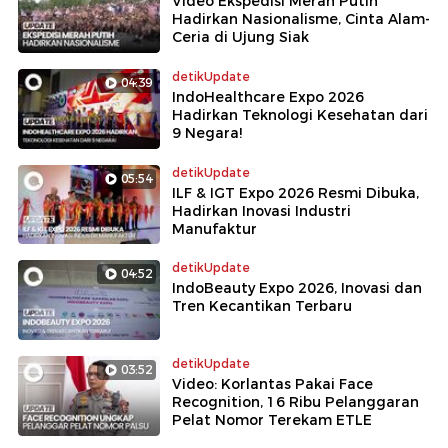
Video Ekspedisi Merah Putih
Hadirkan Nasionalisme, Cinta Alam-
Ceria di Ujung Siak
detikUpdate
04:39
IndoHealthcare Expo 2026
Hadirkan Teknologi Kesehatan dari
9 Negara!
detikUpdate
05:54
ILF & IGT Expo 2026 Resmi Dibuka,
Hadirkan Inovasi Industri
Manufaktur
detikUpdate
04:52
IndoBeauty Expo 2026, Inovasi dan
Tren Kecantikan Terbaru
detikUpdate
03:52
Video: Korlantas Pakai Face
Recognition, 16 Ribu Pelanggaran
Pelat Nomor Terekam ETLE