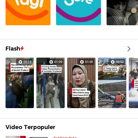
Flash
00:38
01:09
01:03
00:52
Video Terpopuler