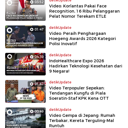
detikUpdate
03:52
Video: Korlantas Pakai Face
Recognition, 16 Ribu Pelanggaran
Pelat Nomor Terekam ETLE
detikUpdate
01:47
Video: Peraih Penghargaan
Hoegeng Awards 2026 Kategori
Polisi Inovatif
detikUpdate
04:39
IndoHealthcare Expo 2026
Hadirkan Teknologi Kesehatan dari
9 Negara!
detikUpdate
01:47
Video Terpopuler Sepekan:
Tendangan Kungfu di Piala
Soeratin-Staf KPK Kena OTT
detikUpdate
00:49
Video Gempa di Jepang: Rumah
Terbakar, Kereta Terguling-Mal
Runtuh