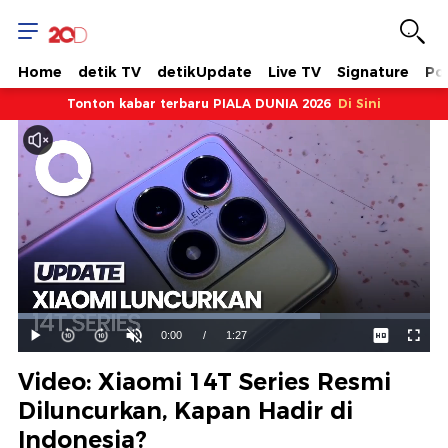
Home
detik TV
detikUpdate
Live TV
Signature
Pol
Tonton kabar terbaru PIALA DUNIA 2026
Di Sini
Dimuat
:
73.19%
Waktu
0:00
/
Durasi
1:27
Mainkan
Suara
Layar
Hidup
Saat
Video: Xiaomi 14T Series Resmi
ini
Diluncurkan, Kapan Hadir di
Indonesia?