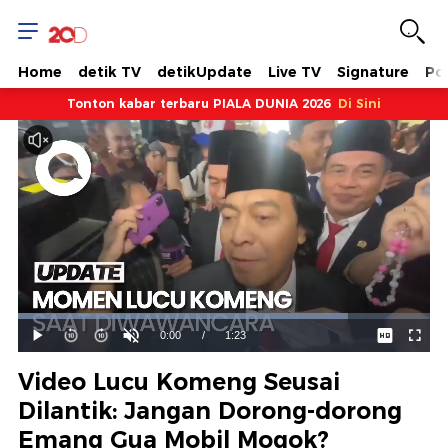
Home
detik TV
detikUpdate
Live TV
Signature
Pol
Tonton kabar terbaru PIALA DUNIA 2026
Di Sini
Dimuat
:
80.07%
Waktu
0:00
/
Durasi
1:23
Mainkan
Suara
Layar
Hidup
Saat
Video Lucu Komeng Seusai
ini
Dilantik: Jangan Dorong-dorong
Emang Gua Mobil Mogok?