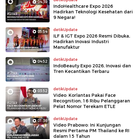
04:39
IndoHealthcare Expo 2026
Hadirkan Teknologi Kesehatan dari
9 Negara!
detikUpdate
05:54
ILF & IGT Expo 2026 Resmi Dibuka,
Hadirkan Inovasi Industri
Manufaktur
detikUpdate
04:52
IndoBeauty Expo 2026, Inovasi dan
Tren Kecantikan Terbaru
detikUpdate
03:52
Video: Korlantas Pakai Face
Recognition, 16 Ribu Pelanggaran
Pelat Nomor Terekam ETLE
detikUpdate
01:36
Video Prabowo: Ini Kunjungan
Resmi Pertama PM Thailand ke RI
dalam 15 Tahun