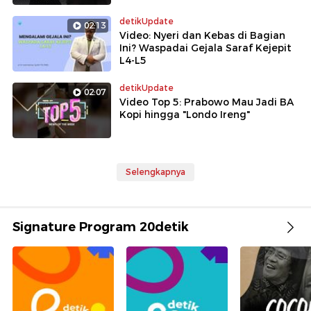
detikUpdate
02:13
Video: Nyeri dan Kebas di Bagian
Ini? Waspadai Gejala Saraf Kejepit
L4-L5
detikUpdate
02:07
Video Top 5: Prabowo Mau Jadi BA
Kopi hingga "Londo Ireng"
Selengkapnya
Signature Program 20detik