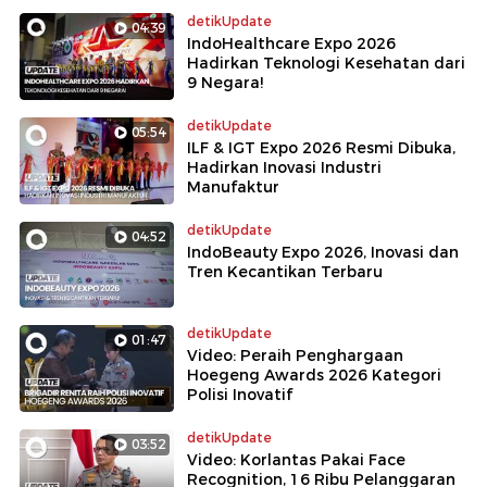
detikUpdate
04:39
IndoHealthcare Expo 2026
Hadirkan Teknologi Kesehatan dari
9 Negara!
detikUpdate
05:54
ILF & IGT Expo 2026 Resmi Dibuka,
Hadirkan Inovasi Industri
Manufaktur
detikUpdate
04:52
IndoBeauty Expo 2026, Inovasi dan
Tren Kecantikan Terbaru
detikUpdate
01:47
Video: Peraih Penghargaan
Hoegeng Awards 2026 Kategori
Polisi Inovatif
detikUpdate
03:52
Video: Korlantas Pakai Face
Recognition, 16 Ribu Pelanggaran