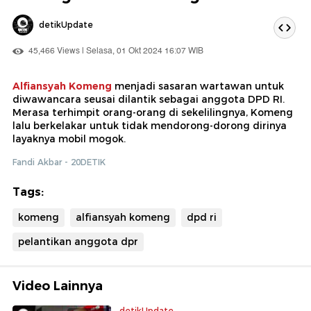
detikUpdate
45,466 Views | Selasa, 01 Okt 2024 16:07 WIB
Alfiansyah Komeng
menjadi sasaran wartawan untuk
diwawancara seusai dilantik sebagai anggota DPD RI.
Merasa terhimpit orang-orang di sekelilingnya, Komeng
lalu berkelakar untuk tidak mendorong-dorong dirinya
layaknya mobil mogok.
Fandi Akbar - 20DETIK
Tags:
komeng
alfiansyah komeng
dpd ri
pelantikan anggota dpr
Video Lainnya
detikUpdate