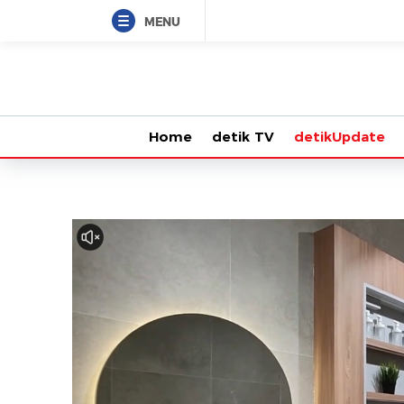
MENU
Home
detik TV
detikUpdate