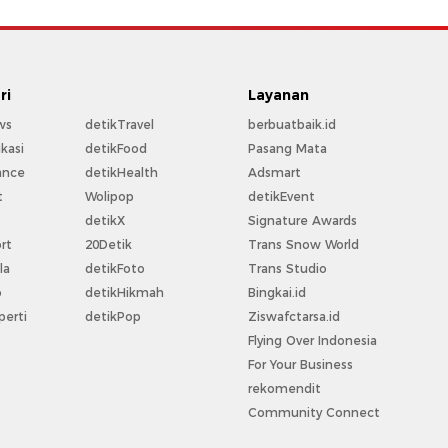
ri
Layanan
ws
detikTravel
berbuatbaik.id
kasi
detikFood
Pasang Mata
ance
detikHealth
Adsmart
t
Wolipop
detikEvent
t
detikX
Signature Awards
rt
20Detik
Trans Snow World
la
detikFoto
Trans Studio
o
detikHikmah
Bingkai.id
perti
detikPop
Ziswafctarsa.id
Flying Over Indonesia
For Your Business
rekomendit
Community Connect