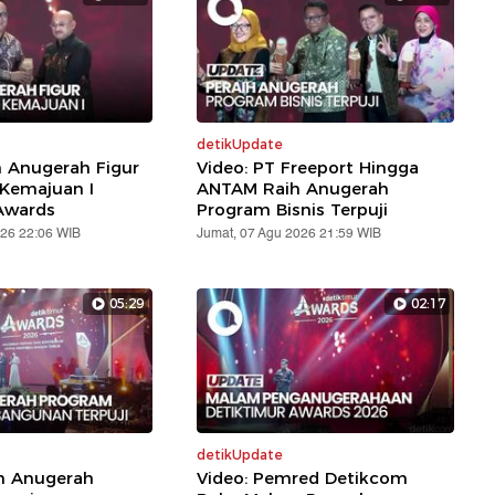
detikUpdate
h Anugerah Figur
Video: PT Freeport Hingga
 Kemajuan I
ANTAM Raih Anugerah
Awards
Program Bisnis Terpuji
026 22:06 WIB
Jumat, 07 Agu 2026 21:59 WIB
05:29
02:17
detikUpdate
ih Anugerah
Video: Pemred Detikcom