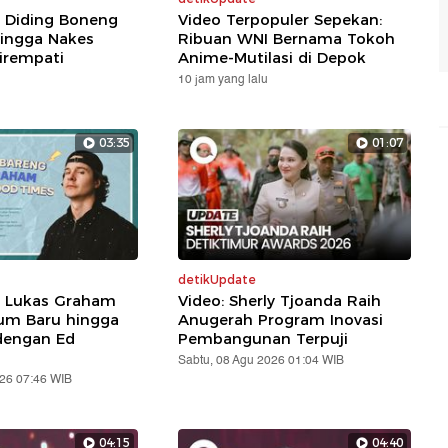
: Diding Boneng
Video Terpopuler Sepekan:
ingga Nakes
Ribuan WNI Bernama Tokoh
irempati
Anime-Mutilasi di Depok
10 jam yang lalu
03:35
01:07
detikUpdate
: Lukas Graham
Video: Sherly Tjoanda Raih
um Baru hingga
Anugerah Program Inovasi
dengan Ed
Pembangunan Terpuji
Sabtu, 08 Agu 2026 01:04 WIB
026 07:46 WIB
04:15
04:40