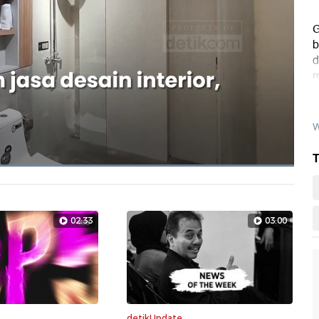
G
b
d
m
W
T
Dimuat
:
100.00%
Layarpen
02:33
03:00
detikUpdate