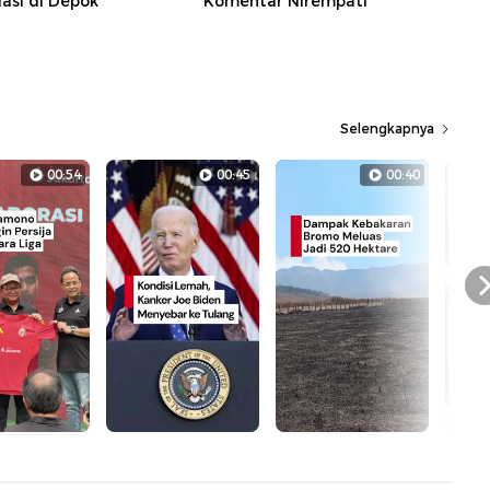
asi di Depok
Komentar Nirempati
Selengkapnya
00:54
00:45
00:40