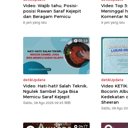
Video: Wajib tahu, Posisi-
Video Top 5
posisi Rawan Saraf Kejepit
Meninggal h
dan Beragam Pemicu
Komentar N
8 jam yang lalu
9 jam yang lalu
01:19
detikUpdate
detikUpdate
Video: Hati-hati! Salah Teknik,
Video KETIK
Ngulek Sambel Juga Bisa
Bocorin Alb
Memicu Saraf Kejepit
Kedekatan 
Sheeran
Sabtu, 08 Agu 2026 09:45 WIB
Sabtu, 08 Agu 2
04:17