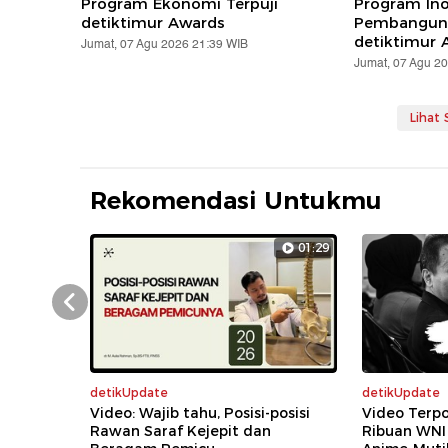
Program Ekonomi Terpuji
Program Ino
detiktimur Awards
Pembanguna
detiktimur 
Jumat, 07 Agu 2026 21:39 WIB
Jumat, 07 Agu 2
Lihat
Rekomendasi Untukmu
01:29
Prev
detikUpdate
detikUpdate
Video: Wajib tahu, Posisi-posisi
Video Terpo
Rawan Saraf Kejepit dan
Ribuan WNI