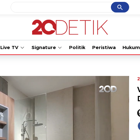
Cancel
Yang sedang ramai dicari
Tonton kabar terbaru P
#1
bromo
#2
motogp
Live TV
Signature
Politik
Peristiwa
Hukum
#3
ketik
#4
prabowo
#5
data live draw sgp
2
Promoted
Terakhir yang dicari
Loading...