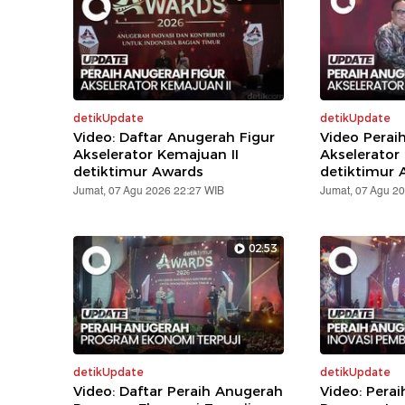
detikUpdate
detikUpdate
Video: Daftar Anugerah Figur
Video Perai
Akselerator Kemajuan II
Akselerator
detiktimur Awards
detiktimur 
Jumat, 07 Agu 2026 22:27 WIB
Jumat, 07 Agu 2
02:53
detikUpdate
detikUpdate
Video: Daftar Peraih Anugerah
Video: Pera