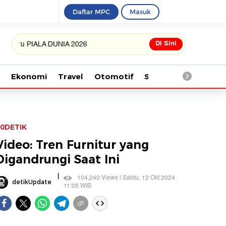
Daftar MPC
Masuk
Di Sini
IALA DUNIA 2026
Ekonomi
Travel
Otomotif
Saintek
Kesehata
0DETIK
Video: Tren Furnitur yang
Digandrungi Saat Ini
|
104,240 Views | Sabtu, 12 Okt 2024
detikUpdate
11:05 WIB