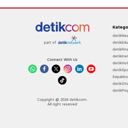
Katego
detikNe
detikEdu
part of
detikFin
detikIne
Connect With Us
detikHo
detikSpo
Sepakbo
detikOt
detikPro
Copyright @ 2026 detikcom.
All right reserved