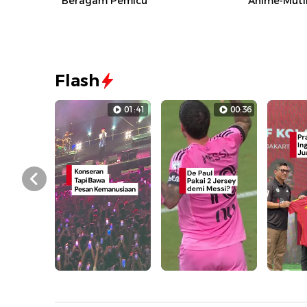
Beragam Pemicu
Anime-Mutil
Flash
01:41
00:36
Prev