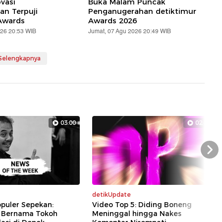
vasi
Buka Malam Puncak
n Terpuji
Penganugerahan detiktimur
Awards
Awards 2026
026 20:53 WIB
Jumat, 07 Agu 2026 20:49 WIB
 Selengkapnya
03:00
02:33
Nex
detikUpdate
puler Sepekan:
Video Top 5: Diding Boneng
 Bernama Tokoh
Meninggal hingga Nakes