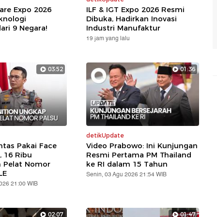
are Expo 2026
ILF & IGT Expo 2026 Resmi
knologi
Dibuka, Hadirkan Inovasi
ari 9 Negara!
Industri Manufaktur
19 jam yang lalu
03:52
01:36
detikUpdate
ntas Pakai Face
Video Prabowo: Ini Kunjungan
, 16 Ribu
Resmi Pertama PM Thailand
n Pelat Nomor
ke RI dalam 15 Tahun
LE
Senin, 03 Agu 2026 21:54 WIB
2026 21:00 WIB
02:07
01:47