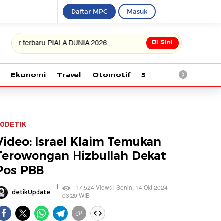
Daftar MPC
Masuk
Di Sini
rbaru PIALA DUNIA 2026
Ekonomi
Travel
Otomotif
Saintek
Kesehata
0DETIK
Video: Israel Klaim Temukan
Terowongan Hizbullah Dekat
Pos PBB
|
17,524 Views | Senin, 14 Okt 2024
detikUpdate
03:20 WIB