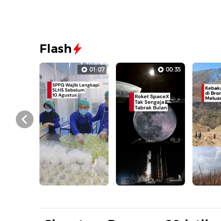
Flash
01:07
00:35
Prev