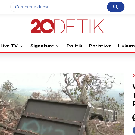
Cancel
Yang sedang ramai dicari
Tonton kabar te
#1
gempa hari ini
#2
gempa
Live TV
Signature
Politik
Peristiwa
Hukum
#3
prabowo
#4
iran
#5
demo
2
Promoted
Terakhir yang dicari
Loading...