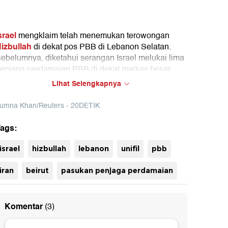
srael
mengklaim telah menemukan terowongan
izbullah
di dekat pos PBB di Lebanon Selatan.
ebelumnya, diketahui serangan Israel melukai lima
enjaga perdamaian PBB di dekat markas besar
NIFIL di Naqoura, Lebanon selatan.
Lihat Selengkapnya
umna Khan/Reuters - 20DETIK
ags:
uh
israel
hizbullah
lebanon
unifil
pbb
iran
beirut
pasukan penjaga perdamaian