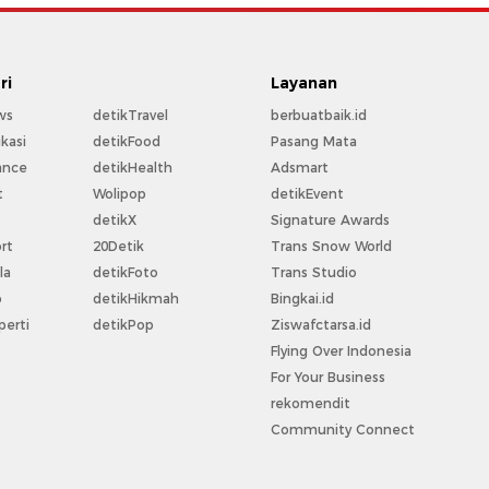
ri
Layanan
ws
detikTravel
berbuatbaik.id
kasi
detikFood
Pasang Mata
ance
detikHealth
Adsmart
t
Wolipop
detikEvent
t
detikX
Signature Awards
rt
20Detik
Trans Snow World
la
detikFoto
Trans Studio
o
detikHikmah
Bingkai.id
perti
detikPop
Ziswafctarsa.id
Flying Over Indonesia
For Your Business
rekomendit
Community Connect