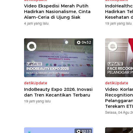
Video Ekspedisi Merah Putih
IndoHealthc
Hadirkan Nasionalisme, Cinta
Hadirkan Te
Alam-Ceria di Ujung Siak
Kesehatan d
4 jam yang lalu
19 jam yang lalu
04:52
detikUpdate
detikUpdate
IndoBeauty Expo 2026, Inovasi
Video: Korla
dan Tren Kecantikan Terbaru
Recognition
Pelanggara
19 jam yang lalu
Terekam ET
Selasa, 04 Agu 
02:13