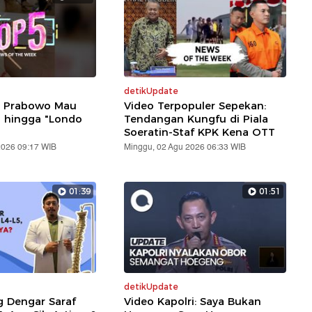
detikUpdate
: Prabowo Mau
Video Terpopuler Sepekan:
i hingga "Londo
Tendangan Kungfu di Piala
Soeratin-Staf KPK Kena OTT
2026 09:17 WIB
Minggu, 02 Agu 2026 06:33 WIB
01:39
01:51
detikUpdate
g Dengar Saraf
Video Kapolri: Saya Bukan