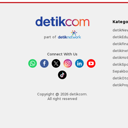
Katego
detikNe
detikEdu
part of
detikFin
detikIne
Connect With Us
detikHo
detikSpo
Sepakbo
detikOt
detikPro
Copyright @ 2026 detikcom.
All right reserved