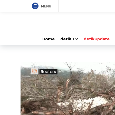
MENU
Home
detik TV
detikUpdate