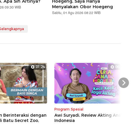
5, Apa Sih Artinya?
Hoegeng, Saya Hanya
Menyalakan Obor Hoegeng
026 09:30 WIB
Sabtu, 01 Agu 2026 08:22 WIB
 Selengkapnya
01:24
06:35
Nex
Program Spesial
n Berinteraksi dengan
Awi Suryadi, Review Akting Anak
di Batu Secret Zoo,
Indonesia