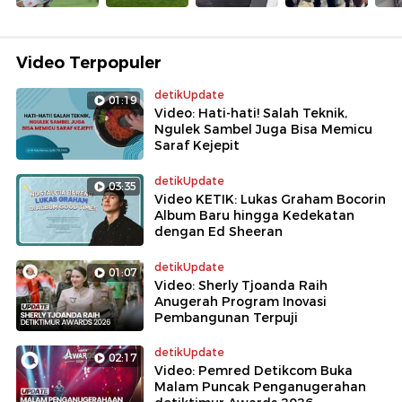
Video Terpopuler
detikUpdate
01:19
Video: Hati-hati! Salah Teknik,
Ngulek Sambel Juga Bisa Memicu
Saraf Kejepit
detikUpdate
03:35
Video KETIK: Lukas Graham Bocorin
Album Baru hingga Kedekatan
dengan Ed Sheeran
detikUpdate
01:07
Video: Sherly Tjoanda Raih
Anugerah Program Inovasi
Pembangunan Terpuji
detikUpdate
02:17
Video: Pemred Detikcom Buka
Malam Puncak Penganugerahan