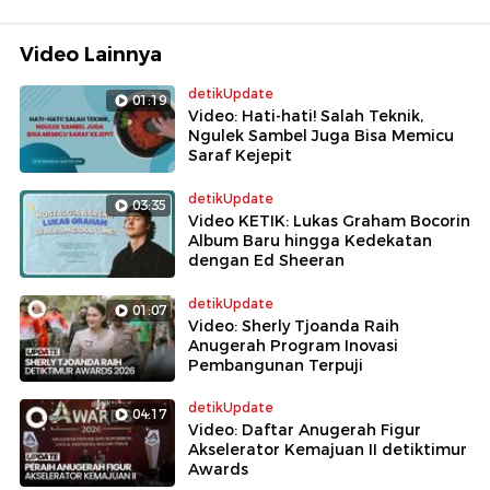
Video Lainnya
detikUpdate
01:19
Video: Hati-hati! Salah Teknik,
Ngulek Sambel Juga Bisa Memicu
Saraf Kejepit
detikUpdate
03:35
Video KETIK: Lukas Graham Bocorin
Album Baru hingga Kedekatan
dengan Ed Sheeran
detikUpdate
01:07
Video: Sherly Tjoanda Raih
Anugerah Program Inovasi
Pembangunan Terpuji
detikUpdate
04:17
Video: Daftar Anugerah Figur
Akselerator Kemajuan II detiktimur
Awards