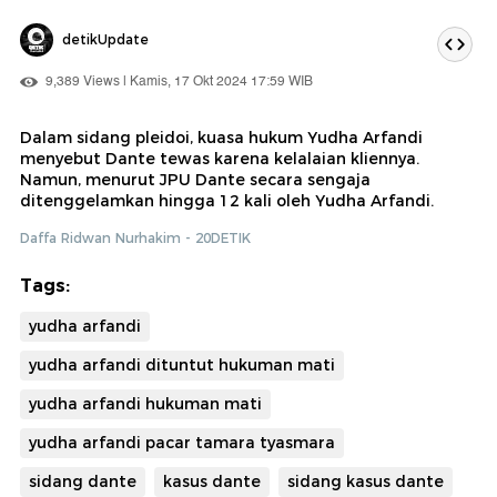
detikUpdate
9,389 Views | Kamis, 17 Okt 2024 17:59 WIB
Dalam sidang pleidoi, kuasa hukum Yudha Arfandi
menyebut Dante tewas karena kelalaian kliennya.
Namun, menurut JPU Dante secara sengaja
ditenggelamkan hingga 12 kali oleh Yudha Arfandi.
Daffa Ridwan Nurhakim - 20DETIK
Tags:
yudha arfandi
yudha arfandi dituntut hukuman mati
yudha arfandi hukuman mati
yudha arfandi pacar tamara tyasmara
sidang dante
kasus dante
sidang kasus dante