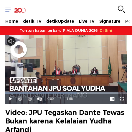
Home
detik TV
detikUpdate
Live TV
Signature
Pol
Tonton kabar terbaru PIALA DUNIA 2026
Di Sini
Dimuat
:
59.34%
Waktu
0:00
/
Durasi
1:58
Mainkan
Suara
Layar
Hidup
Saat
Video: JPU Tegaskan Dante Tewas
ini
Bukan karena Kelalaian Yudha
Arfandi