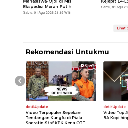
Mahasiswa-Ojol di Misi
Kejepit L4-L
Ekspedisi Merah Putih
Sabtu, 01 Agu 2
Sabtu, 01 Agu 2026 21:19 WIB
Lihat
Rekomendasi Untukmu
01:47
Prev
detikUpdate
detikUpdate
Video Terpopuler Sepekan:
Video Top 
Tendangan Kungfu di Piala
BA Kopi hin
Soeratin-Staf KPK Kena OTT