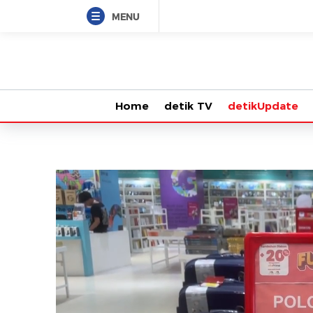
MENU
Home
detik TV
detikUpdate