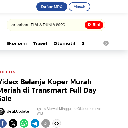
Daftar MPC
Masuk
Di Sini
erbaru PIALA DUNIA 2026
Ekonomi
Travel
Otomotif
Saintek
Kesehata
0DETIK
Video: Belanja Koper Murah
Meriah di Transmart Full Day
Sale
|
0 Views | Minggu, 20 Okt 2024 21:12
detikUpdate
WIB