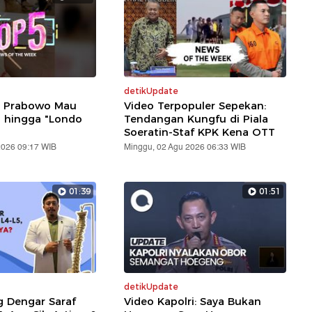
detikUpdate
: Prabowo Mau
Video Terpopuler Sepekan:
i hingga "Londo
Tendangan Kungfu di Piala
Soeratin-Staf KPK Kena OTT
2026 09:17 WIB
Minggu, 02 Agu 2026 06:33 WIB
01:39
01:51
detikUpdate
g Dengar Saraf
Video Kapolri: Saya Bukan