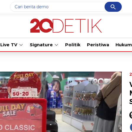
Cancel
Yang sedang ramai dicari
Tonton kabar t
#1
gempa hari ini
#2
gempa
Live TV
Signature
Politik
Peristiwa
Hukum
#3
prabowo
#4
iran
#5
demo
2
Promoted
Terakhir yang dicari
Loading...