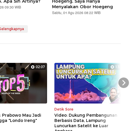
5, Apa Sih Artinya?
Hoegeng, Saya Hanya
Menyalakan Obor Hoegeng
026 09:30 WIB
Sabtu, 01 Agu 2026 08:22 WIB
 Selengkapnya
02:07
13:28
Nex
Detik Sore
5: Prabowo Mau Jadi
Video: Dukung Pembangunan
gga "Londo Ireng"
Berbasis Data, Lampung
Luncurkan Satelit ke Luar