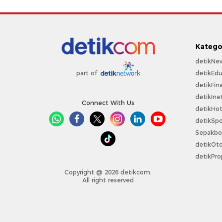
Katego
detikNe
detikEdu
part of
detikFin
detikIne
Connect With Us
detikHo
detikSpo
Sepakbo
detikOt
detikPro
Copyright @ 2026 detikcom.
All right reserved