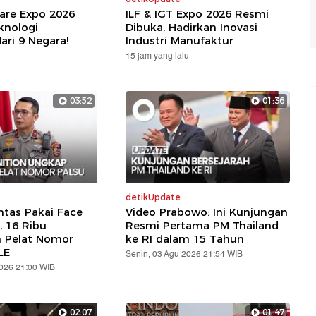
are Expo 2026
ILF & IGT Expo 2026 Resmi
knologi
Dibuka, Hadirkan Inovasi
ari 9 Negara!
Industri Manufaktur
15 jam yang lalu
03:52
01:36
detikUpdate
ntas Pakai Face
Video Prabowo: Ini Kunjungan
, 16 Ribu
Resmi Pertama PM Thailand
n Pelat Nomor
ke RI dalam 15 Tahun
LE
Senin, 03 Agu 2026 21:54 WIB
2026 21:00 WIB
02:07
01:47