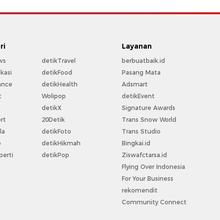
ri
Layanan
ws
detikTravel
berbuatbaik.id
kasi
detikFood
Pasang Mata
ance
detikHealth
Adsmart
t
Wolipop
detikEvent
t
detikX
Signature Awards
rt
20Detik
Trans Snow World
la
detikFoto
Trans Studio
o
detikHikmah
Bingkai.id
perti
detikPop
Ziswafctarsa.id
Flying Over Indonesia
For Your Business
rekomendit
Community Connect