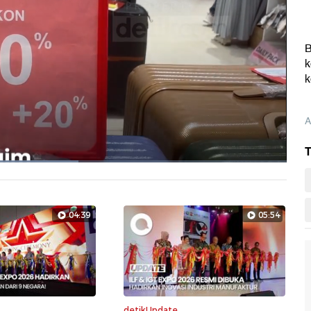
B
k
k
A
T
Layarpen
04:39
05:54
detikUpdate