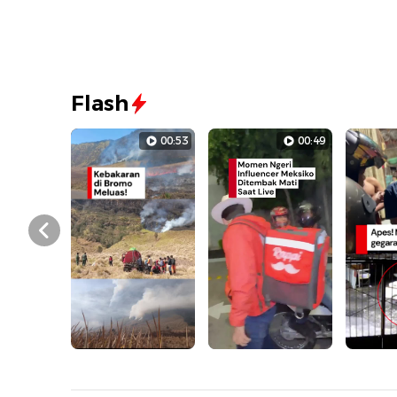
Flash
00:53
00:49
Prev