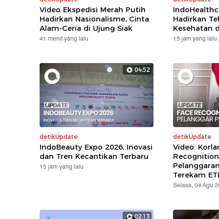
Video Ekspedisi Merah Putih
IndoHealthc
Hadirkan Nasionalisme, Cinta
Hadirkan Te
Alam-Ceria di Ujung Siak
Kesehatan d
41 menit yang lalu
15 jam yang lalu
04:52
detikUpdate
detikUpdate
IndoBeauty Expo 2026, Inovasi
Video: Korla
dan Tren Kecantikan Terbaru
Recognition
Pelanggara
15 jam yang lalu
Terekam ET
Selasa, 04 Agu 
02:13