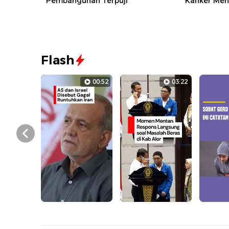
Pembangunan Terpuji
Kanker Men
Flash
00:52
03:22
Prev