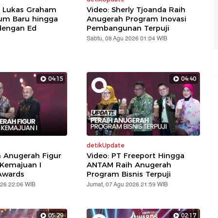
: Lukas Graham
Video: Sherly Tjoanda Raih
um Baru hingga
Anugerah Program Inovasi
dengan Ed
Pembangunan Terpuji
Sabtu, 08 Agu 2026 01:04 WIB
04:15
04:40
detikUpdate
h Anugerah Figur
Video: PT Freeport Hingga
 Kemajuan I
ANTAM Raih Anugerah
Awards
Program Bisnis Terpuji
026 22:06 WIB
Jumat, 07 Agu 2026 21:59 WIB
05:29
02:17