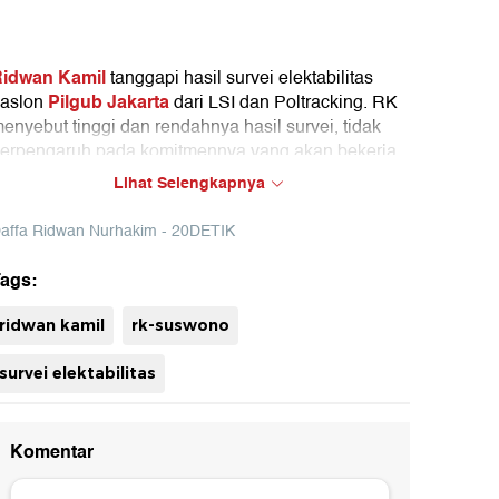
idwan Kamil
tanggapi hasil survei elektabilitas
Pilgub Jakarta
aslon
dari LSI dan Poltracking. RK
enyebut tinggi dan rendahnya hasil survei, tidak
erpengaruh pada komitmennya yang akan bekerja
eras hingga akhir waktu.
Lihat Selengkapnya
affa Ridwan Nurhakim - 20DETIK
ags:
uh
ridwan kamil
rk-suswono
survei elektabilitas