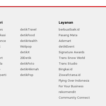
ri
Layanan
ws
detikTravel
berbuatbaik.id
kasi
detikFood
Pasang Mata
ance
detikHealth
Adsmart
t
Wolipop
detikEvent
t
detikX
Signature Awards
rt
20Detik
Trans Snow World
la
detikFoto
Trans Studio
o
detikHikmah
Bingkai.id
perti
detikPop
Ziswafctarsa.id
Flying Over Indonesia
For Your Business
rekomendit
Community Connect