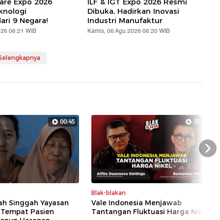
are Expo 2026
ILF & IGT Expo 2026 Resmi
knologi
Dibuka, Hadirkan Inovasi
ari 9 Negara!
Industri Manufaktur
026 06:21 WIB
Kamis, 06 Agu 2026 06:20 WIB
 Selengkapnya
00:45
35:43
Nex
Blak-blakan
ah Singgah Yayasan
Vale Indonesia Menjawab
, Tempat Pasien
Tantangan Fluktuasi Harga Nikel