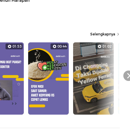
enun Harapan
Selengkapnya
01:53
00:44
01:02