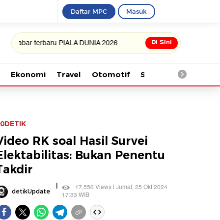
Daftar MPC
Masuk
Di Sini
r terbaru PIALA DUNIA 2026
Ekonomi
Travel
Otomotif
Saintek
Kesehata
0DETIK
Video RK soal Hasil Survei
Elektabilitas: Bukan Penentu
Takdir
|
17,556 Views | Jumat, 25 Okt 2024
detikUpdate
17:33 WIB