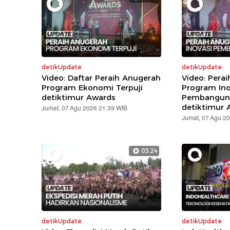
detikUpdate
detikUpdate
Video: Daftar Peraih Anugerah
Video: Pera
Program Ekonomi Terpuji
Program Ino
detiktimur Awards
Pembanguna
detiktimur 
Jumat, 07 Agu 2026 21:39 WIB
Jumat, 07 Agu 2
03:24
detikUpdate
detikUpdate