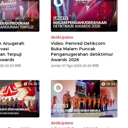
detikUpdate
ih Anugerah
Video: Pemred Detikcom
vasi
Buka Malam Puncak
n Terpuji
Penganugerahan detiktimur
Awards
Awards 2026
026 20:53 WIB
Jumat, 07 Agu 2026 20:49 WIB
04:39
05:54
detikUpdate