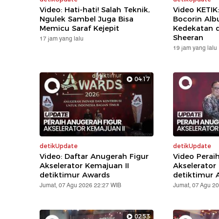
Video: Hati-hati! Salah Teknik,
Video KETIK
Ngulek Sambel Juga Bisa
Bocorin Alb
Memicu Saraf Kejepit
Kedekatan 
Sheeran
17 jam yang lalu
19 jam yang lalu
04:17
detikUpdate
detikUpdate
Video: Daftar Anugerah Figur
Video Perai
Akselerator Kemajuan II
Akselerator
detiktimur Awards
detiktimur 
Jumat, 07 Agu 2026 22:27 WIB
Jumat, 07 Agu 2
02:53