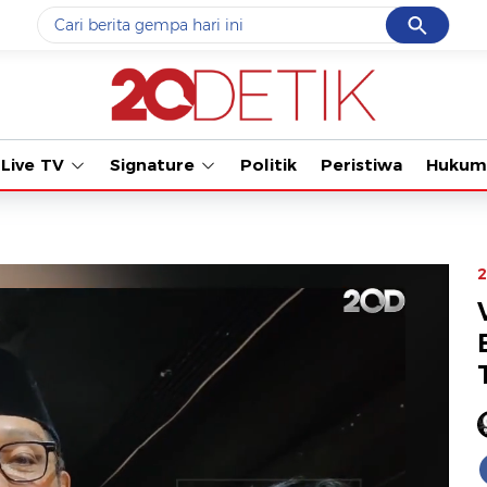
Cancel
Yang sedang ramai dicari
Tonton kaba
#1
data live draw sgp
#2
kebakaran
Live TV
Signature
Politik
Peristiwa
Hukum
#3
prabowo
#4
iran
#5
gempa hari ini
2
Promoted
Terakhir yang dicari
Loading...