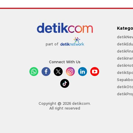
Katego
detikNe
detikEdu
part of
detikFin
detikIne
Connect With Us
detikHo
detikSpo
Sepakbo
detikOt
detikPro
Copyright @ 2026 detikcom.
All right reserved