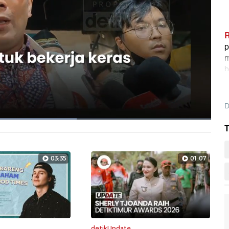
R
p
m
b
k
D
T
Layarpen
03:35
01:07
detikUpdate