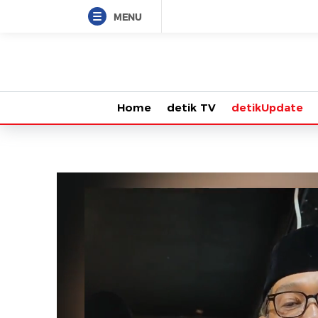
MENU
Home
detik TV
detikUpdate