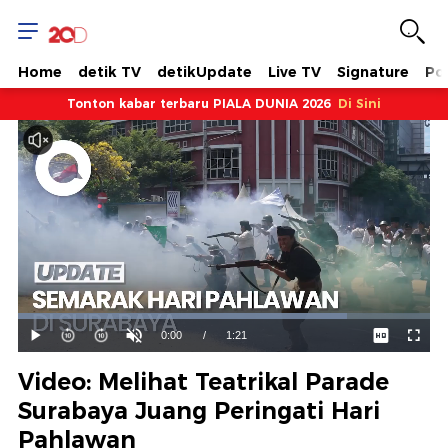
Home
detik TV
detikUpdate
Live TV
Signature
Pol
Tonton kabar terbaru PIALA DUNIA 2026
Di Sini
Dimuat
:
79.97%
Waktu
0:00
/
Durasi
1:21
Mainkan
Suara
Layar
Hidup
Saat
Video: Melihat Teatrikal Parade
ini
Surabaya Juang Peringati Hari
Pahlawan