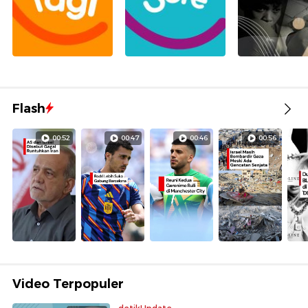
Flash
00:52
00:47
00:46
00:56
Video Terpopuler