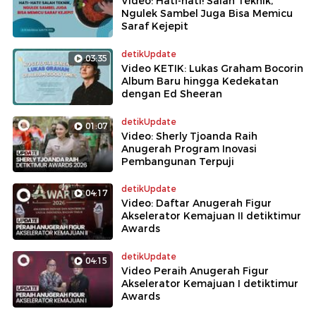
Video: Hati-hati! Salah Teknik,
Ngulek Sambel Juga Bisa Memicu
Saraf Kejepit
detikUpdate
03:35
Video KETIK: Lukas Graham Bocorin
Album Baru hingga Kedekatan
dengan Ed Sheeran
detikUpdate
01:07
Video: Sherly Tjoanda Raih
Anugerah Program Inovasi
Pembangunan Terpuji
detikUpdate
04:17
Video: Daftar Anugerah Figur
Akselerator Kemajuan II detiktimur
Awards
detikUpdate
04:15
Video Peraih Anugerah Figur
Akselerator Kemajuan I detiktimur
Awards