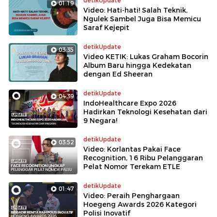
detikUpdate
01:19
Video: Hati-hati! Salah Teknik,
Ngulek Sambel Juga Bisa Memicu
Saraf Kejepit
detikUpdate
03:35
Video KETIK: Lukas Graham Bocorin
Album Baru hingga Kedekatan
dengan Ed Sheeran
detikUpdate
04:39
IndoHealthcare Expo 2026
Hadirkan Teknologi Kesehatan dari
9 Negara!
detikUpdate
03:52
Video: Korlantas Pakai Face
Recognition, 16 Ribu Pelanggaran
Pelat Nomor Terekam ETLE
detikUpdate
01:47
Video: Peraih Penghargaan
Hoegeng Awards 2026 Kategori
Polisi Inovatif