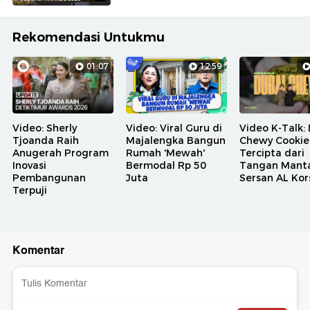
Rekomendasi Untukmu
01:07
12:59
Video: Sherly
Video: Viral Guru di
Video K-Talk:
Tjoanda Raih
Majalengka Bangun
Chewy Cookie
Anugerah Program
Rumah 'Mewah'
Tercipta dari
Inovasi
Bermodal Rp 50
Tangan Mant
Pembangunan
Juta
Sersan AL Kor
Terpuji