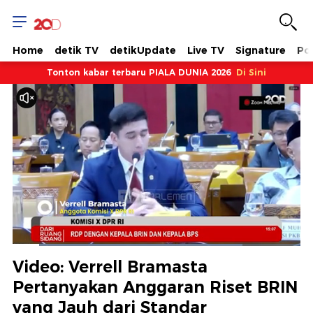
Home
detik TV
detikUpdate
Live TV
Signature
Pol
Tonton kabar terbaru PIALA DUNIA 2026
Di Sini
Dimuat
:
79.78%
Waktu
0:09
/
Durasi
1:36
Berhenti
Suara
Layar
Video: Verrell Bramasta
Hidup
Saat
Pertanyakan Anggaran Riset BRIN
yang Jauh dari Standar
ini