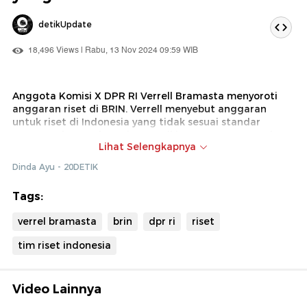
detikUpdate
18,496 Views | Rabu, 13 Nov 2024 09:59 WIB
Anggota Komisi X DPR RI Verrell Bramasta menyoroti
anggaran riset di BRIN. Verrell menyebut anggaran
untuk riset di Indonesia yang tidak sesuai standar
UNESCO dan Bank Dunia. Verrell juga mempertanyakan
Lihat Selengkapnya
soal tupoksi BRIN yang kemungkinan akan tumpang
tindih dengan Kemendiktisaintek.
Dinda Ayu - 20DETIK
Tags:
verrel bramasta
brin
dpr ri
riset
tim riset indonesia
Video Lainnya