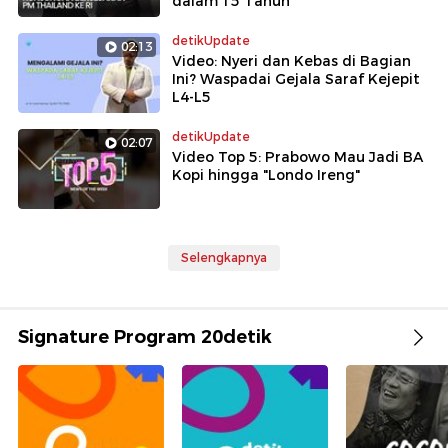
dalam 15 Tahun
detikUpdate
02:13
Video: Nyeri dan Kebas di Bagian
Ini? Waspadai Gejala Saraf Kejepit
L4-L5
detikUpdate
02:07
Video Top 5: Prabowo Mau Jadi BA
Kopi hingga "Londo Ireng"
Selengkapnya
Signature Program 20detik