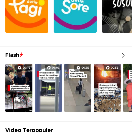
Flash
00:46
01:06
00:35
00:55
Video Terpopuler