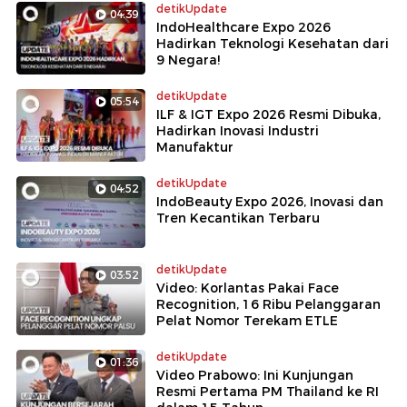
detikUpdate
04:39
IndoHealthcare Expo 2026
Hadirkan Teknologi Kesehatan dari
9 Negara!
detikUpdate
05:54
ILF & IGT Expo 2026 Resmi Dibuka,
Hadirkan Inovasi Industri
Manufaktur
detikUpdate
04:52
IndoBeauty Expo 2026, Inovasi dan
Tren Kecantikan Terbaru
detikUpdate
03:52
Video: Korlantas Pakai Face
Recognition, 16 Ribu Pelanggaran
Pelat Nomor Terekam ETLE
detikUpdate
01:36
Video Prabowo: Ini Kunjungan
Resmi Pertama PM Thailand ke RI