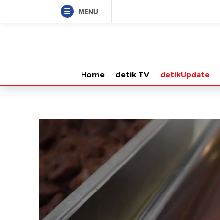
MENU
Home
detik TV
detikUpdate