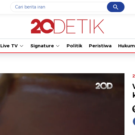
Cancel
Yang sedang ramai dicari
Tonton kaba
#1
piala presiden 2026
#2
prabowo
Live TV
Signature
Politik
Peristiwa
Hukum
#3
gempa hari ini
#4
demo
#5
iran
2
Promoted
Terakhir yang dicari
Loading...