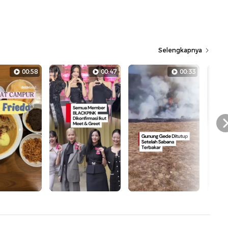
Selengkapnya
00:58
00:47
00:33