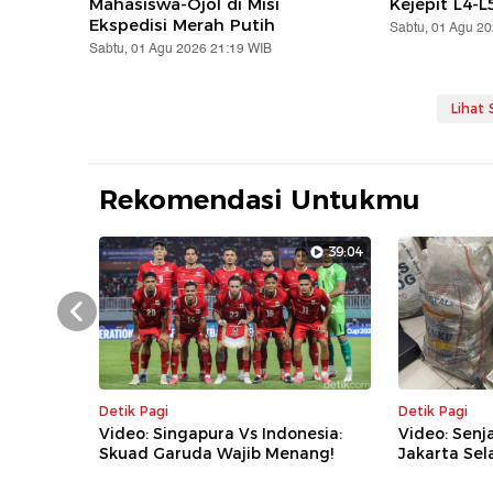
Mahasiswa-Ojol di Misi
Kejepit L4-L
Ekspedisi Merah Putih
Sabtu, 01 Agu 2
Sabtu, 01 Agu 2026 21:19 WIB
Lihat
Rekomendasi Untukmu
39:04
Prev
Detik Pagi
Detik Pagi
Video: Singapura Vs Indonesia:
Video: Senj
Skuad Garuda Wajib Menang!
Jakarta Sela