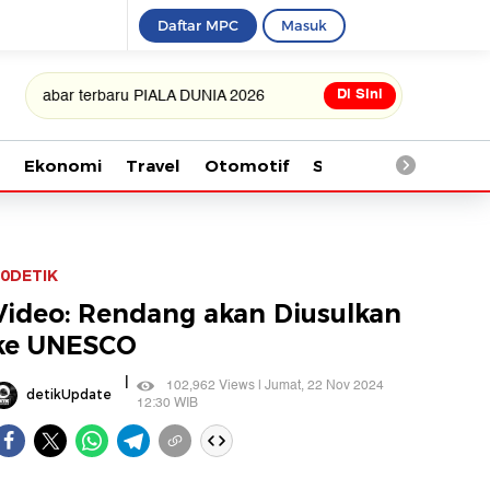
Daftar MPC
Masuk
Di Sini
r terbaru PIALA DUNIA 2026
Ekonomi
Travel
Otomotif
Saintek
Kesehata
0DETIK
Video: Rendang akan Diusulkan
ke UNESCO
|
102,962 Views | Jumat, 22 Nov 2024
detikUpdate
12:30 WIB