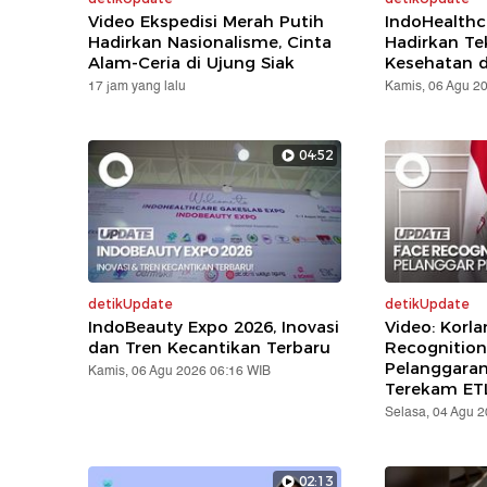
Video Ekspedisi Merah Putih
IndoHealthc
Hadirkan Nasionalisme, Cinta
Hadirkan Te
Alam-Ceria di Ujung Siak
Kesehatan d
17 jam yang lalu
Kamis, 06 Agu 2
04:52
detikUpdate
detikUpdate
IndoBeauty Expo 2026, Inovasi
Video: Korla
dan Tren Kecantikan Terbaru
Recognition
Pelanggara
Kamis, 06 Agu 2026 06:16 WIB
Terekam ET
Selasa, 04 Agu 
02:13