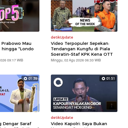
detikUpdate
: Prabowo Mau
Video Terpopuler Sepekan:
i hingga "Londo
Tendangan Kungfu di Piala
Soeratin-Staf KPK Kena OTT
2026 09:17 WIB
Minggu, 02 Agu 2026 06:33 WIB
01:39
01:51
detikUpdate
g Dengar Saraf
Video Kapolri: Saya Bukan