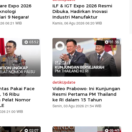
are Expo 2026
ILF & IGT Expo 2026 Resmi
knologi
Dibuka, Hadirkan Inovasi
ari 9 Negara!
Industri Manufaktur
026 06:21 WIB
Kamis, 06 Agu 2026 06:20 WIB
03:52
01:36
detikUpdate
ntas Pakai Face
Video Prabowo: Ini Kunjungan
, 16 Ribu
Resmi Pertama PM Thailand
n Pelat Nomor
ke RI dalam 15 Tahun
LE
Senin, 03 Agu 2026 21:54 WIB
2026 21:00 WIB
02:07
01:47