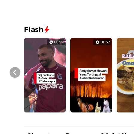
Flash
00:59
01:37
Prev