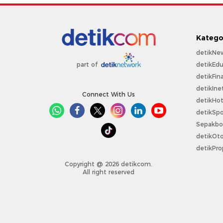
Katego
detikNe
detikEdu
part of
detikFin
detikIne
Connect With Us
detikHo
detikSpo
Sepakbo
detikOt
detikPro
Copyright @ 2026 detikcom.
All right reserved