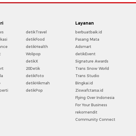
ri
Layanan
ws
detikTravel
berbuatbaik.id
kasi
detikFood
Pasang Mata
ance
detikHealth
Adsmart
t
Wolipop
detikEvent
t
detikX
Signature Awards
rt
20Detik
Trans Snow World
la
detikFoto
Trans Studio
o
detikHikmah
Bingkai.id
perti
detikPop
Ziswafctarsa.id
Flying Over Indonesia
For Your Business
rekomendit
Community Connect