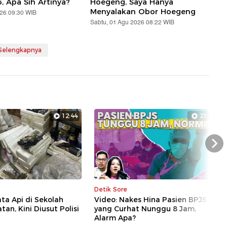
5, Apa Sih Artinya?
Hoegeng, Saya Hanya
Menyalakan Obor Hoegeng
026 09:30 WIB
Sabtu, 01 Agu 2026 08:22 WIB
 Selengkapnya
12:44
21:17
Nex
Detik Sore
ata Api di Sekolah
Video: Nakes Hina Pasien BPJS
tan, Kini Diusut Polisi
yang Curhat Nunggu 8 Jam,
Alarm Apa?