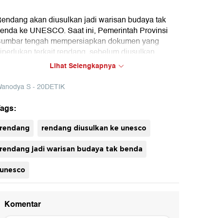
endang akan diusulkan jadi warisan budaya tak
enda ke UNESCO. Saat ini, Pemerintah Provinsi
umbar tengah mempersiapkan dokumen yang
iperlukan terkait rendang, sebelum diusulkan
embali ke Kementerian Kebudayaan.
Lihat Selengkapnya
anodya S - 20DETIK
ags:
uh
rendang
rendang diusulkan ke unesco
rendang jadi warisan budaya tak benda
unesco