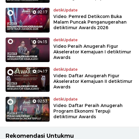
detikUpdate
02:17
Video: Pemred Detikcom Buka
Malam Puncak Penganugerahan
detiktimur Awards 2026
detikUpdate
04:15
Video Peraih Anugerah Figur
Akselerator Kemajuan I detiktimur
Awards
detikUpdate
04:17
Video: Daftar Anugerah Figur
Akselerator Kemajuan II detiktimur
Awards
detikUpdate
02:53
Video: Daftar Peraih Anugerah
Program Ekonomi Terpuji
detiktimur Awards
Rekomendasi Untukmu