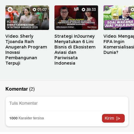
01:07
38:33
Video: Sherly
Strategi InJourney
Video: Menga
Tjoanda Raih
Menyatukan 6 Lini
FIFA Ingin
Anugerah Program
Bisnis di Ekosistem
Komersialisasi
Inovasi
Aviasi dan
Dunia?
Pembangunan
Pariwisata
Terpuji
Indonesia