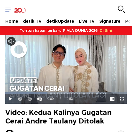
Home
detik TV
detikUpdate
Live TV
Signature
Pol
Tonton kabar terbaru PIALA DUNIA 2026
Di Sini
Dimuat
:
34.72%
Waktu
0:00
/
Durasi
2:53
Mainkan
Suara
Layar
Hidup
Saat
Video: Kedua Kalinya Gugatan
ini
Cerai Andre Taulany Ditolak