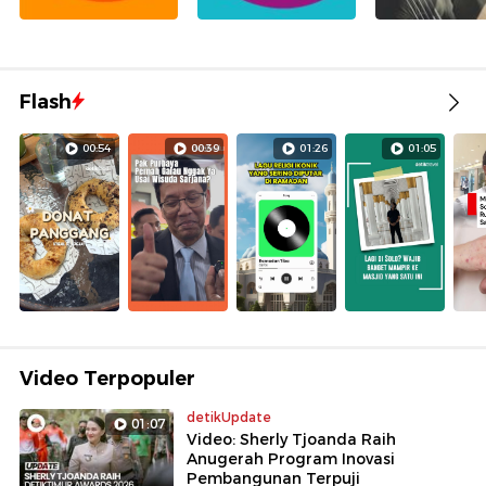
Flash
00:54
00:39
01:26
01:05
Video Terpopuler
detikUpdate
01:07
Video: Sherly Tjoanda Raih
Anugerah Program Inovasi
Pembangunan Terpuji