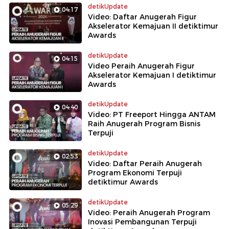
detikUpdate
04:17
Video: Daftar Anugerah Figur
Akselerator Kemajuan II detiktimur
Awards
detikUpdate
04:15
Video Peraih Anugerah Figur
Akselerator Kemajuan I detiktimur
Awards
detikUpdate
04:40
Video: PT Freeport Hingga ANTAM
Raih Anugerah Program Bisnis
Terpuji
detikUpdate
02:53
Video: Daftar Peraih Anugerah
Program Ekonomi Terpuji
detiktimur Awards
detikUpdate
05:29
Video: Peraih Anugerah Program
Inovasi Pembangunan Terpuji