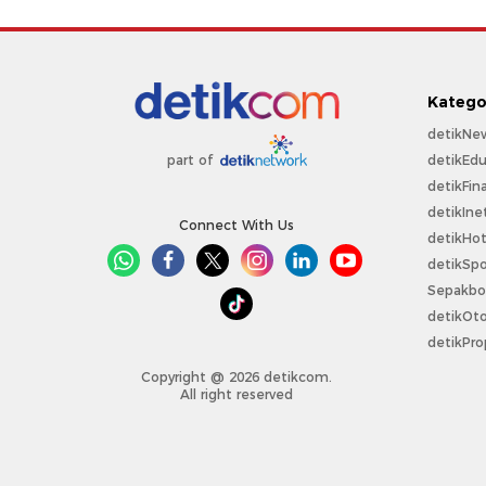
Katego
detikNe
detikEdu
part of
detikFin
detikIne
Connect With Us
detikHo
detikSpo
Sepakbo
detikOt
detikPro
Copyright @ 2026 detikcom.
All right reserved