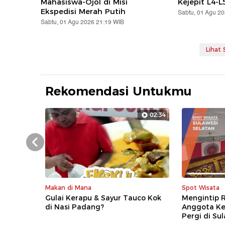
Mahasiswa-Ojol di Misi
Kejepit L4-L
Ekspedisi Merah Putih
Sabtu, 01 Agu 2
Sabtu, 01 Agu 2026 21:19 WIB
Lihat
Rekomendasi Untukmu
02:34
Prev
Makan di Mana
Spot Wisata
Gulai Kerapu & Sayur Tauco Kok
Mengintip 
di Nasi Padang?
Anggota Ke
Pergi di Su