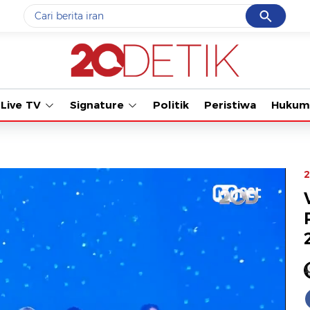
Cancel
Yang sedang ramai dicari
Tonton ka
#1
piala presiden 2026
#2
prabowo
Live TV
Signature
Politik
Peristiwa
Hukum
#3
gempa hari ini
#4
demo
#5
iran
2
Promoted
Terakhir yang dicari
Loading...