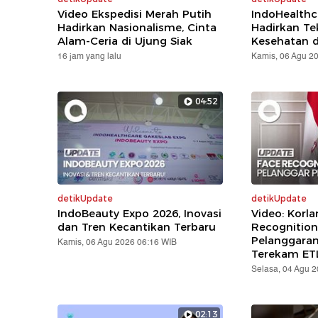
Video Ekspedisi Merah Putih
IndoHealthc
Hadirkan Nasionalisme, Cinta
Hadirkan Te
Alam-Ceria di Ujung Siak
Kesehatan d
16 jam yang lalu
Kamis, 06 Agu 2
04:52
detikUpdate
detikUpdate
IndoBeauty Expo 2026, Inovasi
Video: Korla
dan Tren Kecantikan Terbaru
Recognition
Pelanggara
Kamis, 06 Agu 2026 06:16 WIB
Terekam ET
Selasa, 04 Agu 
02:13