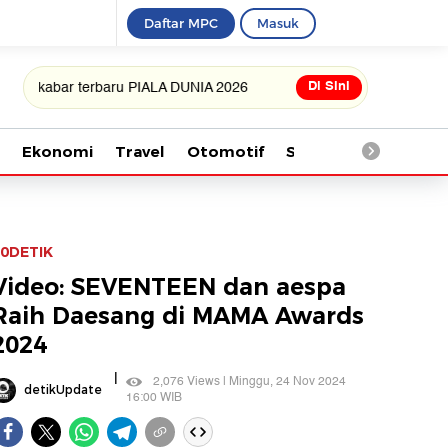
Daftar MPC
Masuk
Di Sini
bar terbaru PIALA DUNIA 2026
Ekonomi
Travel
Otomotif
Saintek
Kesehata
0DETIK
Video: SEVENTEEN dan aespa
Raih Daesang di MAMA Awards
2024
|
2,076 Views | Minggu, 24 Nov 2024
detikUpdate
16:00 WIB