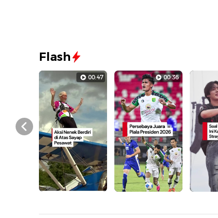
Flash
00:47
00:36
Prev