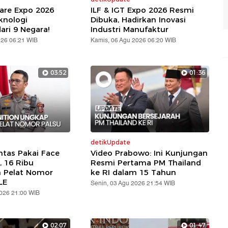
are Expo 2026
ILF & IGT Expo 2026 Resmi
knologi
Dibuka, Hadirkan Inovasi
ari 9 Negara!
Industri Manufaktur
026 06:21 WIB
Kamis, 06 Agu 2026 06:20 WIB
03:52
01:36
detikUpdate
ntas Pakai Face
Video Prabowo: Ini Kunjungan
, 16 Ribu
Resmi Pertama PM Thailand
n Pelat Nomor
ke RI dalam 15 Tahun
LE
Senin, 03 Agu 2026 21:54 WIB
2026 21:00 WIB
02:07
01:47