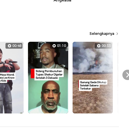
Angkasa
Selengkapnya
00:48
01:10
00:33