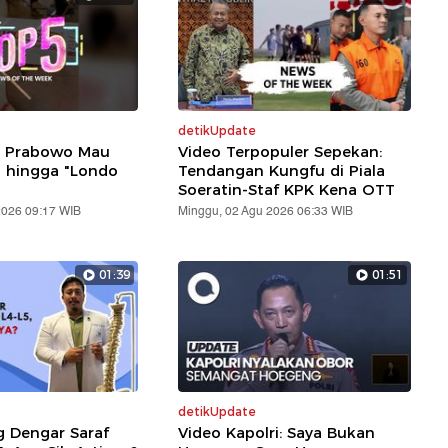
detikUpdate
: Prabowo Mau
Video Terpopuler Sepekan:
i hingga "Londo
Tendangan Kungfu di Piala
Soeratin-Staf KPK Kena OTT
2026 09:17 WIB
Minggu, 02 Agu 2026 06:33 WIB
01:39
01:51
detikUpdate
g Dengar Saraf
Video Kapolri: Saya Bukan