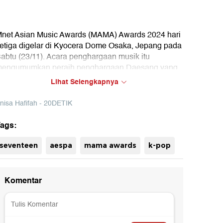
net Asian Music Awards (MAMA) Awards 2024 hari
etiga digelar di Kyocera Dome Osaka, Jepang pada
abtu (23/11). Acara penghargaan musik itu
engumumkan peraih penghargaan Daesang yang
imenangkan oleh SEVENTEEN dan Aespa.
Lihat Selengkapnya
nisa Hafifah - 20DETIK
ags:
uh
seventeen
aespa
mama awards
k-pop