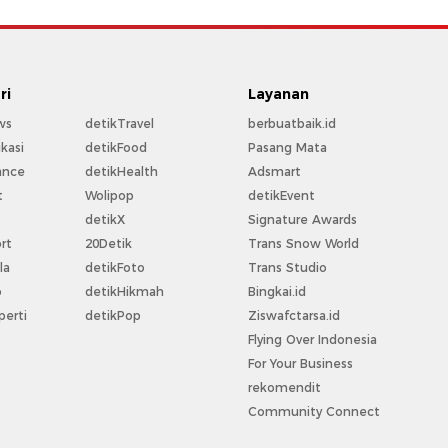
ri
Layanan
ws
detikTravel
berbuatbaik.id
kasi
detikFood
Pasang Mata
ance
detikHealth
Adsmart
t
Wolipop
detikEvent
t
detikX
Signature Awards
rt
20Detik
Trans Snow World
la
detikFoto
Trans Studio
o
detikHikmah
Bingkai.id
perti
detikPop
Ziswafctarsa.id
Flying Over Indonesia
For Your Business
rekomendit
Community Connect