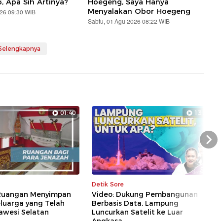
5, Apa Sih Artinya?
Hoegeng, Saya Hanya
Menyalakan Obor Hoegeng
026 09:30 WIB
Sabtu, 01 Agu 2026 08:22 WIB
 Selengkapnya
01:40
13:28
Nex
Detik Sore
Ruangan Menyimpan
Video: Dukung Pembangunan
luarga yang Telah
Berbasis Data, Lampung
lawesi Selatan
Luncurkan Satelit ke Luar