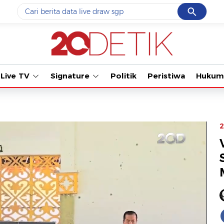
Cancel
Yang sedang ramai dicari
#1
data live draw sgp
#2
iran
Live TV
Signature
Politik
Peristiwa
Hukum
#3
senjata
#4
prabowo
#5
gempa hari ini
2
Promoted
Terakhir yang dicari
Loading...