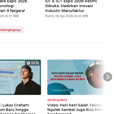
are Expo 2026
ILF & IGT Expo 2026 Resmi
knologi
Dibuka, Hadirkan Inovasi
ari 9 Negara!
Industri Manufaktur
026 06:21 WIB
Kamis, 06 Agu 2026 06:20 WIB
 Selengkapnya
03:35
01:19
Nex
detikUpdate
K: Lukas Graham
Video: Hati-hati! Salah Teknik,
bum Baru hingga
Ngulek Sambel Juga Bisa Memicu