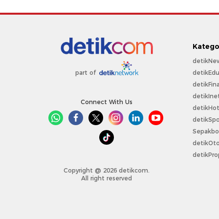
Katego
detikNe
detikEdu
part of
detikFin
detikIne
Connect With Us
detikHo
detikSpo
Sepakbo
detikOt
detikPro
Copyright @ 2026 detikcom.
All right reserved