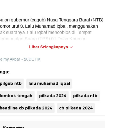
alon gubernur (cagub) Nusa Tenggara Barat (NTB)
omor urut 3, Lalu Muhamad Iqbal, menggunakan
ak suaranya. Lalu Iqbal mencoblos di Tempat
emungutan Suara (TPS) 01 Desa Kauman,
ecamatan Praya, Lombok Tengah.
Lihat Selengkapnya
elmy Akbar - 20DETIK
ags:
uh
pilgub ntb
lalu muhamad iqbal
lombok tengah
pilkada 2024
pilkada ntb
headline cb pilkada 2024
cb pilkada 2024