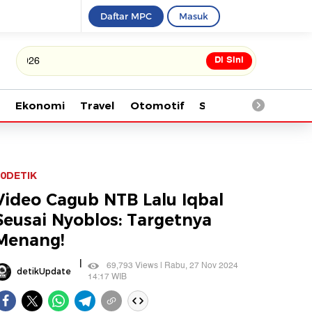
Daftar MPC
Masuk
Di Sini
Tonton kabar terbaru PIALA D
Ekonomi
Travel
Otomotif
Saintek
Kesehata
0DETIK
Video Cagub NTB Lalu Iqbal
Seusai Nyoblos: Targetnya
Menang!
|
69,793 Views | Rabu, 27 Nov 2024
detikUpdate
14:17 WIB