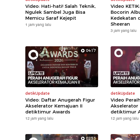
Video: Hati-hati! Salah Teknik,
Video KETIK
Ngulek Sambel Juga Bisa
Bocorin Alb
Memicu Saraf Kejepit
Kedekatan 
Sheeran
1 jam yang lalu
3 jam yang lalu
04:17
detikUpdate
detikUpdate
Video: Daftar Anugerah Figur
Video Perai
Akselerator Kemajuan II
Akselerator
detiktimur Awards
detiktimur 
12 jam yang lalu
12 jam yang lalu
02:53