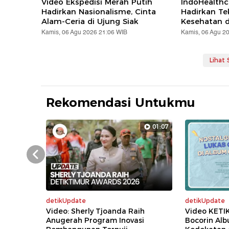
Video Ekspedisi Merah Putih
IndoHealthc
Hadirkan Nasionalisme, Cinta
Hadirkan Te
Alam-Ceria di Ujung Siak
Kesehatan d
Kamis, 06 Agu 2026 21:06 WIB
Kamis, 06 Agu 2
Lihat
Rekomendasi Untukmu
01:07
Prev
detikUpdate
detikUpdate
Video: Sherly Tjoanda Raih
Video KETI
Anugerah Program Inovasi
Bocorin Al