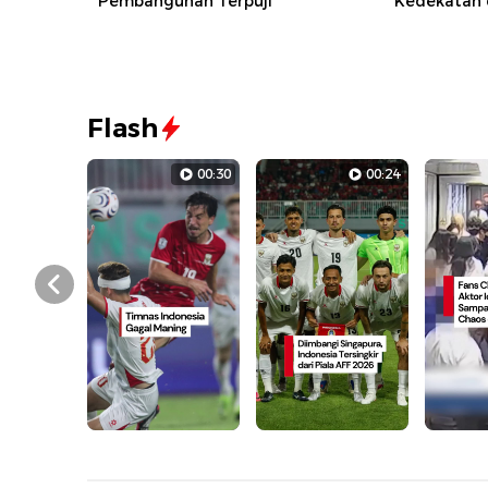
Pembangunan Terpuji
Kedekatan 
Flash
00:30
00:24
Prev