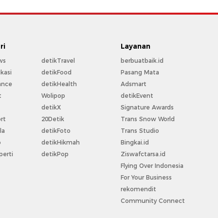
ri
Layanan
ws
detikTravel
berbuatbaik.id
kasi
detikFood
Pasang Mata
ance
detikHealth
Adsmart
t
Wolipop
detikEvent
t
detikX
Signature Awards
rt
20Detik
Trans Snow World
la
detikFoto
Trans Studio
o
detikHikmah
Bingkai.id
perti
detikPop
Ziswafctarsa.id
Flying Over Indonesia
For Your Business
rekomendit
Community Connect