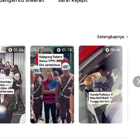
dengan Ed Sheeran
Saraf Kejepit
Selengkapnya
01:24
01:18
00:46