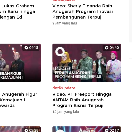
: Lukas Graham
Video: Sherly Tjoanda Raih
um Baru hingga
Anugerah Program Inovasi
dengan Ed
Pembangunan Terpuji
9 jam yang lalu
04:15
04:40
detikUpdate
h Anugerah Figur
Video: PT Freeport Hingga
 Kemajuan I
ANTAM Raih Anugerah
Awards
Program Bisnis Terpuji
12 jam yang lalu
05:29
02:17