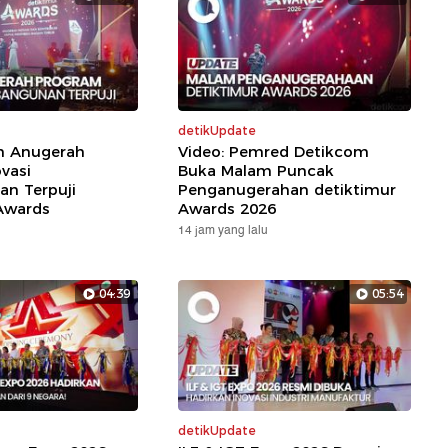
detikUpdate
ih Anugerah
Video: Pemred Detikcom
vasi
Buka Malam Puncak
n Terpuji
Penganugerahan detiktimur
Awards
Awards 2026
14 jam yang lalu
04:39
05:54
detikUpdate