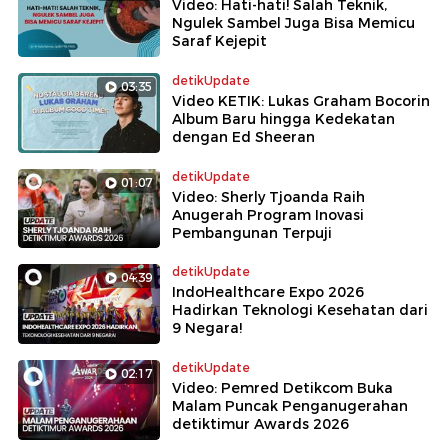
Video: Hati-hati! Salah Teknik,
Ngulek Sambel Juga Bisa Memicu
Saraf Kejepit
detikUpdate
03:35
Video KETIK: Lukas Graham Bocorin
Album Baru hingga Kedekatan
dengan Ed Sheeran
detikUpdate
01:07
Video: Sherly Tjoanda Raih
Anugerah Program Inovasi
Pembangunan Terpuji
detikUpdate
04:39
IndoHealthcare Expo 2026
Hadirkan Teknologi Kesehatan dari
9 Negara!
detikUpdate
02:17
Video: Pemred Detikcom Buka
Malam Puncak Penganugerahan
detiktimur Awards 2026