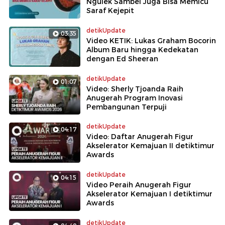
Ngulek Sambel Juga Bisa Memicu
Saraf Kejepit
detikUpdate
03:35
Video KETIK: Lukas Graham Bocorin
Album Baru hingga Kedekatan
dengan Ed Sheeran
detikUpdate
01:07
Video: Sherly Tjoanda Raih
Anugerah Program Inovasi
Pembangunan Terpuji
detikUpdate
04:17
Video: Daftar Anugerah Figur
Akselerator Kemajuan II detiktimur
Awards
detikUpdate
04:15
Video Peraih Anugerah Figur
Akselerator Kemajuan I detiktimur
Awards
detikUpdate