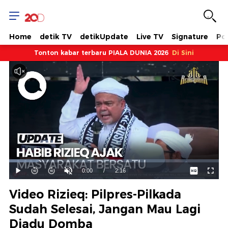
Home
detik TV
detikUpdate
Live TV
Signature
Pol
Tonton kabar terbaru PIALA DUNIA 2026
Di Sini
Dimuat
:
14.03%
Waktu
0:00
/
Durasi
2:16
Mainkan
Suara
Layar
Hidup
Saat
Video Rizieq: Pilpres-Pilkada
ini
Sudah Selesai, Jangan Mau Lagi
Diadu Domba