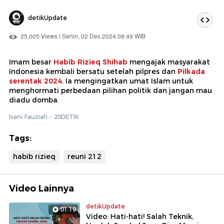
detikUpdate
25,005 Views | Senin, 02 Des 2024 09:49 WIB
Imam besar
Habib Rizieq Shihab
mengajak masyarakat
Indonesia kembali bersatu setelah pilpres dan
Pilkada
serentak 2024
. Ia mengingatkan umat Islam untuk
menghormati perbedaan pilihan politik dan jangan mau
diadu domba.
Ivani Fauziah - 20DETIK
Tags:
habib rizieq
reuni 212
Video Lainnya
detikUpdate
01:19
Video: Hati-hati! Salah Teknik,