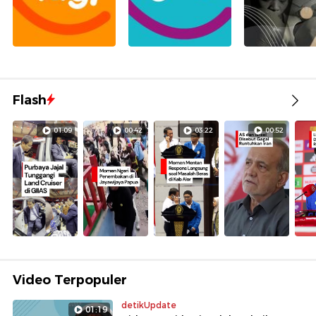
Flash
01:09
00:42
03:22
00:52
Video Terpopuler
detikUpdate
01:19