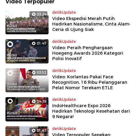
Video Terpopuler
detikUpdate
03:24
Video Ekspedisi Merah Putih
Hadirkan Nasionalisme, Cinta Alam-
Ceria di Ujung Siak
detikUpdate
01:47
Video: Peraih Penghargaan
Hoegeng Awards 2026 Kategori
Polisi Inovatif
detikUpdate
03:52
Video: Korlantas Pakai Face
Recognition, 16 Ribu Pelanggaran
Pelat Nomor Terekam ETLE
detikUpdate
04:39
IndoHealthcare Expo 2026
Hadirkan Teknologi Kesehatan dari
9 Negara!
detikUpdate
01:47
Video Terpopuler Sepekan: