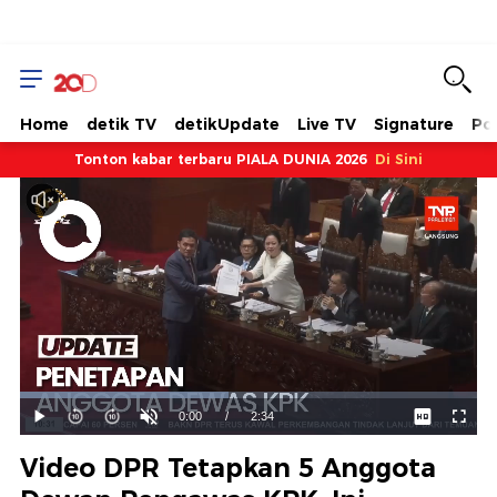
Home
detik TV
detikUpdate
Live TV
Signature
Pol
Tonton kabar terbaru PIALA DUNIA 2026
Di Sini
Dimuat
:
45.66%
Waktu
0:00
/
Durasi
2:34
Mainkan
Suara
Layar
Hidup
Saat
Video DPR Tetapkan 5 Anggota
ini