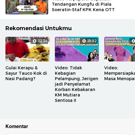
Tendangan Kungfu di Piala
Soeratin-Staf KPK Kena OTT
Rekomendasi Untukmu
02:34
25:52
Gulai Kerapu &
Video: Tidak
Video:
Sayur Tauco Kok di
Kebagian
Mempersiapk
Nasi Padang?
Pelampung, Jerigen
Masa Menopa
jadi Penyelamat
Korban Kebakaran
KM Mutiara
Sentosa II