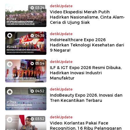
detikUpdate
03:24
Video Ekspedisi Merah Putih
Hadirkan Nasionalisme, Cinta Alam-
Ceria di Ujung Siak
detikUpdate
04:39
IndoHealthcare Expo 2026
Hadirkan Teknologi Kesehatan dari
9 Negara!
detikUpdate
05:54
ILF & IGT Expo 2026 Resmi Dibuka,
Hadirkan Inovasi Industri
Manufaktur
detikUpdate
04:52
IndoBeauty Expo 2026, Inovasi dan
Tren Kecantikan Terbaru
detikUpdate
03:52
Video: Korlantas Pakai Face
Recognition, 16 Ribu Pelanggaran