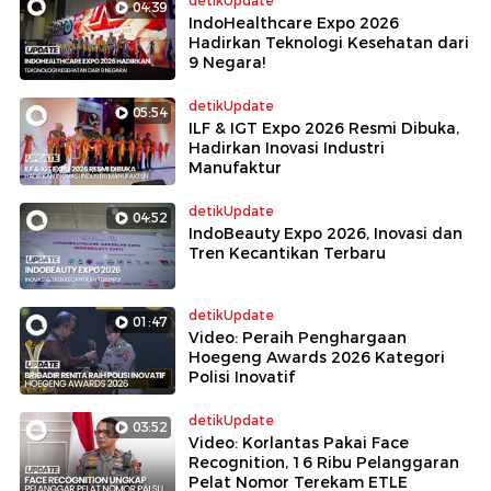
detikUpdate
04:39
IndoHealthcare Expo 2026
Hadirkan Teknologi Kesehatan dari
9 Negara!
detikUpdate
05:54
ILF & IGT Expo 2026 Resmi Dibuka,
Hadirkan Inovasi Industri
Manufaktur
detikUpdate
04:52
IndoBeauty Expo 2026, Inovasi dan
Tren Kecantikan Terbaru
detikUpdate
01:47
Video: Peraih Penghargaan
Hoegeng Awards 2026 Kategori
Polisi Inovatif
detikUpdate
03:52
Video: Korlantas Pakai Face
Recognition, 16 Ribu Pelanggaran
Pelat Nomor Terekam ETLE