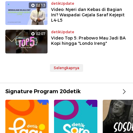
detikUpdate
02:13
Video: Nyeri dan Kebas di Bagian
Ini? Waspadai Gejala Saraf Kejepit
L4-L5
detikUpdate
02:07
Video Top 5: Prabowo Mau Jadi BA
Kopi hingga "Londo Ireng"
Selengkapnya
Signature Program 20detik