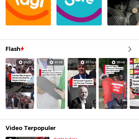
Flash
00:55
01:09
01:16
00:49
Video Terpopuler