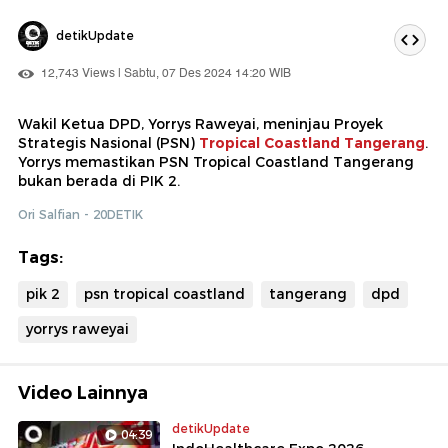
detikUpdate
12,743 Views | Sabtu, 07 Des 2024 14:20 WIB
Wakil Ketua DPD, Yorrys Raweyai, meninjau Proyek
Strategis Nasional (PSN)
Tropical Coastland Tangerang
.
Yorrys memastikan PSN Tropical Coastland Tangerang
bukan berada di PIK 2.
Ori Salfian - 20DETIK
Tags:
pik 2
psn tropical coastland
tangerang
dpd
yorrys raweyai
Video Lainnya
detikUpdate
04:39