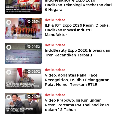
IndoHealthcare Expo 2026
Hadirkan Teknologi Kesehatan dari
9 Negara!
detikUpdate
05:54
ILF & IGT Expo 2026 Resmi Dibuka,
Hadirkan Inovasi Industri
Manufaktur
detikUpdate
04:52
IndoBeauty Expo 2026, Inovasi dan
Tren Kecantikan Terbaru
detikUpdate
03:52
Video: Korlantas Pakai Face
Recognition, 16 Ribu Pelanggaran
Pelat Nomor Terekam ETLE
detikUpdate
01:36
Video Prabowo: Ini Kunjungan
Resmi Pertama PM Thailand ke RI
dalam 15 Tahun