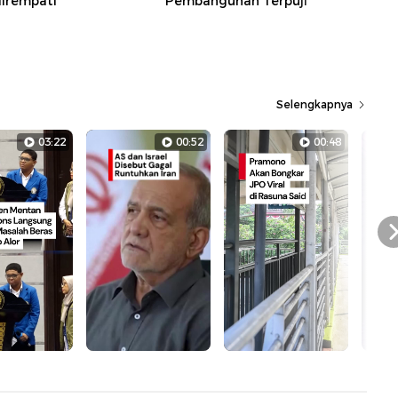
irempati
Pembangunan Terpuji
Selengkapnya
03:22
00:52
00:48