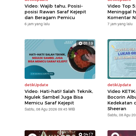
Video: Wajib tahu, Posisi-
Video Top 5
posisi Rawan Saraf Kejepit
Meninggal h
dan Beragam Pemicu
Komentar N
6 jam yang lalu
7 jam yang lalu
01:19
detikUpdate
detikUpdate
Video: Hati-hati! Salah Teknik,
Video KETIK
Ngulek Sambel Juga Bisa
Bocorin Alb
Memicu Saraf Kejepit
Kedekatan 
Sheeran
Sabtu, 08 Agu 2026 09:45 WIB
Sabtu, 08 Agu 2
04:17