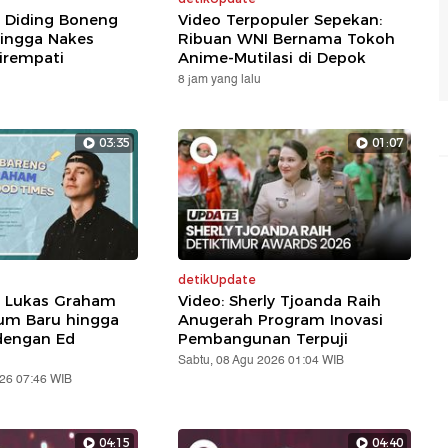
: Diding Boneng
Video Terpopuler Sepekan:
ingga Nakes
Ribuan WNI Bernama Tokoh
irempati
Anime-Mutilasi di Depok
8 jam yang lalu
03:35
01:07
detikUpdate
: Lukas Graham
Video: Sherly Tjoanda Raih
um Baru hingga
Anugerah Program Inovasi
dengan Ed
Pembangunan Terpuji
Sabtu, 08 Agu 2026 01:04 WIB
026 07:46 WIB
04:15
04:40