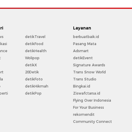
ri
Layanan
ws
detikTravel
berbuatbaik.id
kasi
detikFood
Pasang Mata
ance
detikHealth
Adsmart
t
Wolipop
detikEvent
t
detikX
Signature Awards
rt
20Detik
Trans Snow World
la
detikFoto
Trans Studio
o
detikHikmah
Bingkai.id
perti
detikPop
Ziswafctarsa.id
Flying Over Indonesia
For Your Business
rekomendit
Community Connect