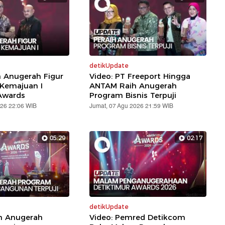
detikUpdate
h Anugerah Figur
Video: PT Freeport Hingga
 Kemajuan I
ANTAM Raih Anugerah
Awards
Program Bisnis Terpuji
026 22:06 WIB
Jumat, 07 Agu 2026 21:59 WIB
05:29
02:17
detikUpdate
ih Anugerah
Video: Pemred Detikcom