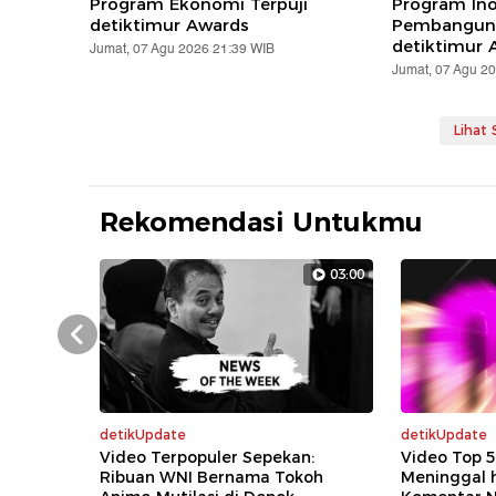
Program Ekonomi Terpuji
Program Ino
detiktimur Awards
Pembanguna
detiktimur 
Jumat, 07 Agu 2026 21:39 WIB
Jumat, 07 Agu 2
Lihat
Rekomendasi Untukmu
03:00
Prev
detikUpdate
detikUpdate
Video Terpopuler Sepekan:
Video Top 5
Ribuan WNI Bernama Tokoh
Meninggal 