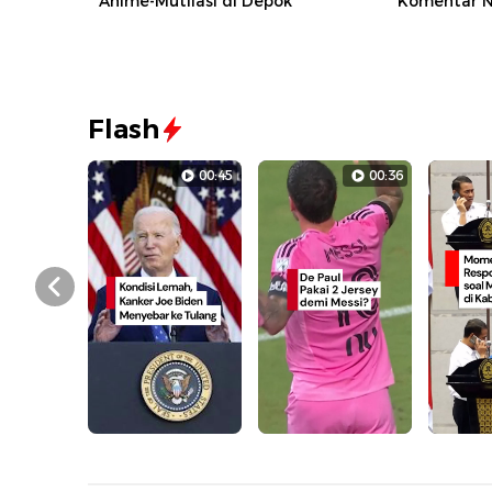
Anime-Mutilasi di Depok
Komentar N
Flash
00:45
00:36
Prev