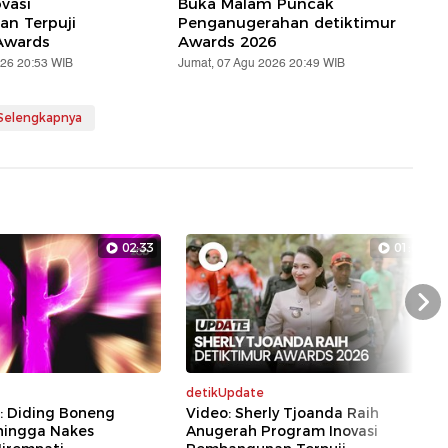
vasi
Buka Malam Puncak
n Terpuji
Penganugerahan detiktimur
Awards
Awards 2026
026 20:53 WIB
Jumat, 07 Agu 2026 20:49 WIB
 Selengkapnya
02:33
01:07
Nex
detikUpdate
: Diding Boneng
Video: Sherly Tjoanda Raih
hingga Nakes
Anugerah Program Inovasi