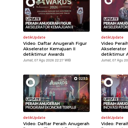
detikUpdate
detikUpdate
Video: Daftar Anugerah Figur
Video Perai
Akselerator Kemajuan II
Akselerator
detiktimur Awards
detiktimur 
Jumat, 07 Agu 2026 22:27 WIB
Jumat, 07 Agu 2
02:53
detikUpdate
detikUpdate
Video: Daftar Peraih Anugerah
Video: Pera