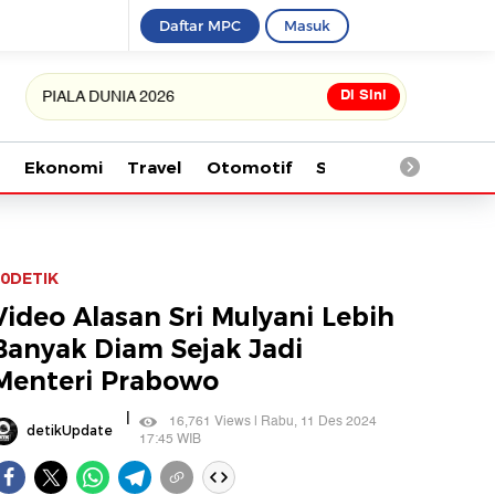
Daftar MPC
Masuk
Di Sini
IALA DUNIA 2026
Ekonomi
Travel
Otomotif
Saintek
Kesehata
0DETIK
Video Alasan Sri Mulyani Lebih
Banyak Diam Sejak Jadi
Menteri Prabowo
|
16,761 Views | Rabu, 11 Des 2024
detikUpdate
17:45 WIB