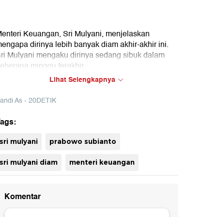
enteri Keuangan, Sri Mulyani, menjelaskan
engapa dirinya lebih banyak diam akhir-akhir ini.
ri Mulyani mengaku dirinya sedang sibuk dalam
eberapa minggu terakhir.
Lihat Selengkapnya
andi As - 20DETIK
ags:
uh
sri mulyani
prabowo subianto
sri mulyani diam
menteri keuangan