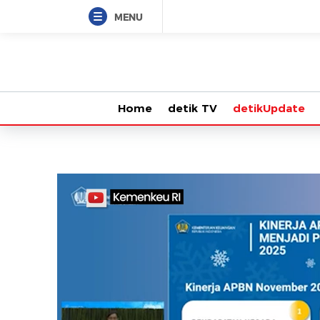
MENU
Home
detik TV
detikUpdate