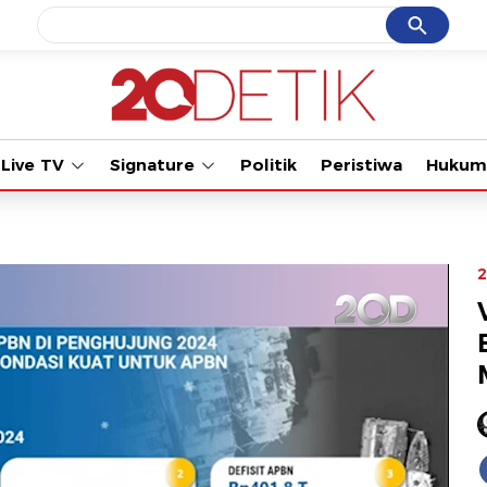
Cancel
Yang sedang ramai dicari
Tonton kabar terbaru P
#1
ketik
#2
bromo
Live TV
Signature
Politik
Peristiwa
Hukum
#3
streaming motogp
#4
prabowo
#5
data live draw sgp
2
Promoted
Terakhir yang dicari
Loading...