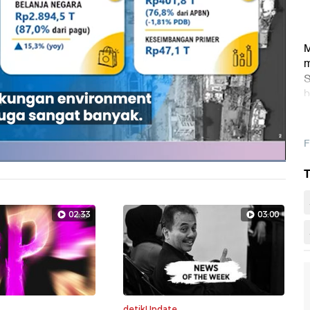
M
m
S
b
F
Dimuat
:
T
100.00%
Layarpen
02:33
03:00
detikUpdate