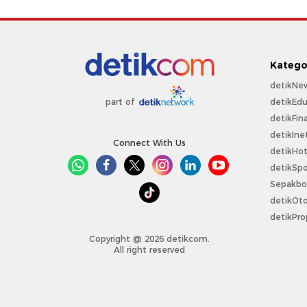
Katego
detikNe
detikEdu
part of
detikFin
detikIne
Connect With Us
detikHo
detikSpo
Sepakbo
detikOt
detikPro
Copyright @ 2026 detikcom.
All right reserved