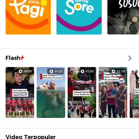
Flash
00:55
01:23
01:02
01:18
Video Terpopuler