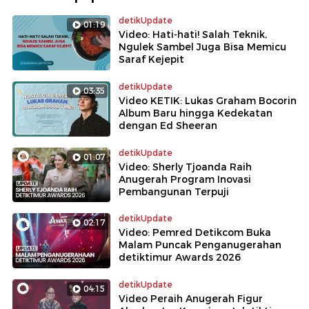
detikUpdate
01:19
Video: Hati-hati! Salah Teknik,
Ngulek Sambel Juga Bisa Memicu
Saraf Kejepit
detikUpdate
03:35
Video KETIK: Lukas Graham Bocorin
Album Baru hingga Kedekatan
dengan Ed Sheeran
detikUpdate
01:07
Video: Sherly Tjoanda Raih
Anugerah Program Inovasi
Pembangunan Terpuji
detikUpdate
02:17
Video: Pemred Detikcom Buka
Malam Puncak Penganugerahan
detiktimur Awards 2026
detikUpdate
04:15
Video Peraih Anugerah Figur