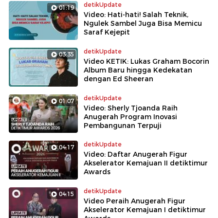
detikUpdate
01:19
Video: Hati-hati! Salah Teknik,
Ngulek Sambel Juga Bisa Memicu
Saraf Kejepit
detikUpdate
03:35
Video KETIK: Lukas Graham Bocorin
Album Baru hingga Kedekatan
dengan Ed Sheeran
detikUpdate
01:07
Video: Sherly Tjoanda Raih
Anugerah Program Inovasi
Pembangunan Terpuji
detikUpdate
04:17
Video: Daftar Anugerah Figur
Akselerator Kemajuan II detiktimur
Awards
detikUpdate
04:15
Video Peraih Anugerah Figur
Akselerator Kemajuan I detiktimur