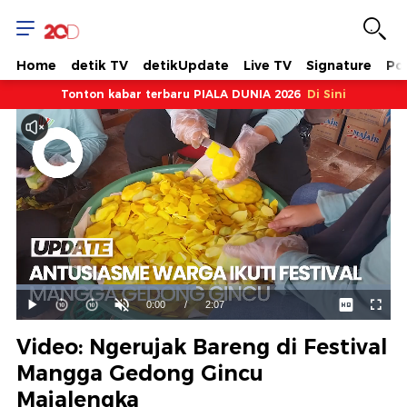
Home
detik TV
detikUpdate
Live TV
Signature
Pol
Tonton kabar terbaru PIALA DUNIA 2026
Di Sini
Dimuat
:
47.98%
Waktu
0:00
/
Durasi
2:07
Mainkan
Suara
Layar
Hidup
Saat
Video: Ngerujak Bareng di Festival
ini
Mangga Gedong Gincu
Majalengka