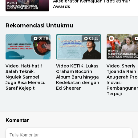
Akselerator Kemajuan I detiktimur
Awards
Rekomendasi Untukmu
01:19
03:35
Video: Hati-hati!
Video KETIK: Lukas
Video: Sherly
Salah Teknik,
Graham Bocorin
Tjoanda Raih
Ngulek Sambel
Album Baru hingga
Anugerah Pr
Juga Bisa Memicu
Kedekatan dengan
Inovasi
Saraf Kejepit
Ed Sheeran
Pembanguna
Terpuji