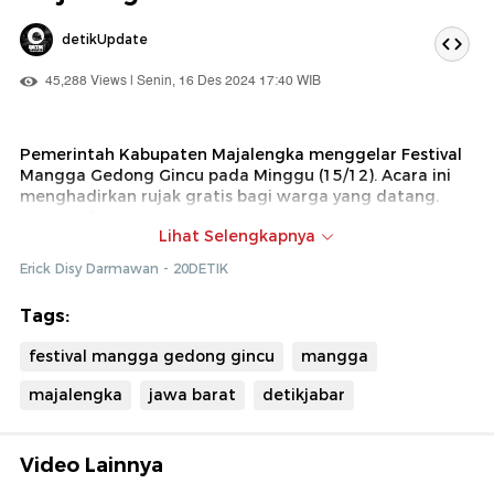
detikUpdate
45,288 Views | Senin, 16 Des 2024 17:40 WIB
Pemerintah Kabupaten Majalengka menggelar Festival
Mangga Gedong Gincu pada Minggu (15/12). Acara ini
menghadirkan rujak gratis bagi warga yang datang.
Gelaran festival bertujuan sebagai langkah awal untuk
Lihat Selengkapnya
meningkatkan produktivitas mangga gedong gincu.
Pasalnya, mangga gedong gincu akan digenjot
Erick Disy Darmawan - 20DETIK
produktivitasnya untuk ekspor ke Jepang.
Tags:
festival mangga gedong gincu
mangga
majalengka
jawa barat
detikjabar
Video Lainnya