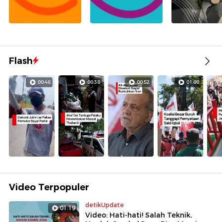
Flash
00:46
00:38
00:52
01:00
Video Terpopuler
detikUpdate
01:19
Video: Hati-hati! Salah Teknik,