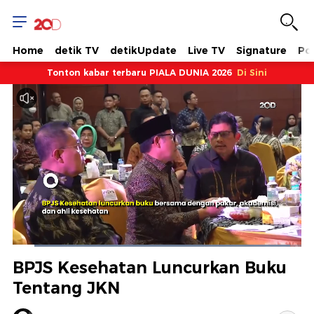
Home
detik TV
detikUpdate
Live TV
Signature
Pol
Tonton kabar terbaru PIALA DUNIA 2026
Di Sini
Dimuat
:
96.12%
Waktu
0:06
/
Durasi
1:15
Berhenti
Suara
Layar
BPJS Kesehatan Luncurkan Buku
Hidup
Saat
Tentang JKN
ini