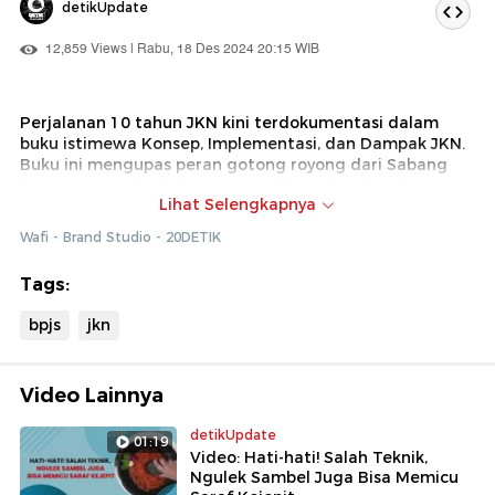
detikUpdate
12,859 Views | Rabu, 18 Des 2024 20:15 WIB
Perjalanan 10 tahun JKN kini terdokumentasi dalam
buku istimewa Konsep, Implementasi, dan Dampak JKN.
Buku ini mengupas peran gotong royong dari Sabang
hingga Merauke dalam mewujudkan akses kesehatan
Lihat Selengkapnya
inklusif. Disusun oleh pakar dan akademisi, buku ini
menjadi refleksi penting bagi keberlanjutan JKN. Apa
Wafi - Brand Studio - 20DETIK
tantangan terbesar JKN selama satu dekade? Simak
detailnya dalam video ini!
Tags:
bpjs
jkn
Video Lainnya
detikUpdate
01:19
Video: Hati-hati! Salah Teknik,
Ngulek Sambel Juga Bisa Memicu