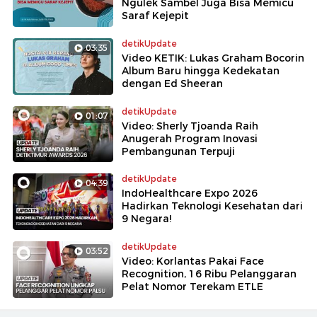
Ngulek Sambel Juga Bisa Memicu
Saraf Kejepit
detikUpdate
03:35
Video KETIK: Lukas Graham Bocorin
Album Baru hingga Kedekatan
dengan Ed Sheeran
detikUpdate
01:07
Video: Sherly Tjoanda Raih
Anugerah Program Inovasi
Pembangunan Terpuji
detikUpdate
04:39
IndoHealthcare Expo 2026
Hadirkan Teknologi Kesehatan dari
9 Negara!
detikUpdate
03:52
Video: Korlantas Pakai Face
Recognition, 16 Ribu Pelanggaran
Pelat Nomor Terekam ETLE