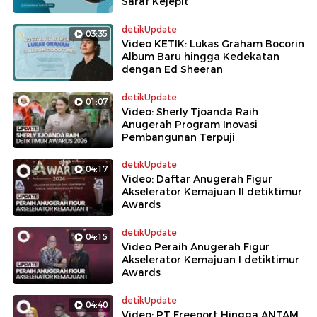
Saraf Kejepit
detikUpdate
03:35
Video KETIK: Lukas Graham Bocorin
Album Baru hingga Kedekatan
dengan Ed Sheeran
detikUpdate
01:07
Video: Sherly Tjoanda Raih
Anugerah Program Inovasi
Pembangunan Terpuji
detikUpdate
04:17
Video: Daftar Anugerah Figur
Akselerator Kemajuan II detiktimur
Awards
detikUpdate
04:15
Video Peraih Anugerah Figur
Akselerator Kemajuan I detiktimur
Awards
detikUpdate
04:40
Video: PT Freeport Hingga ANTAM