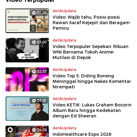
detikUpdate
01:29
Video: Wajib tahu, Posisi-posisi
Rawan Saraf Kejepit dan Beragam
Pemicu
detikUpdate
03:00
Video Terpopuler Sepekan: Ribuan
WNI Bernama Tokoh Anime-
Mutilasi di Depok
detikUpdate
02:33
Video Top 5: Diding Boneng
Meninggal hingga Nakes Komentar
Nirempati
detikUpdate
03:35
Video KETIK: Lukas Graham Bocorin
Album Baru hingga Kedekatan
dengan Ed Sheeran
detikUpdate
04:39
IndoHealthcare Expo 2026