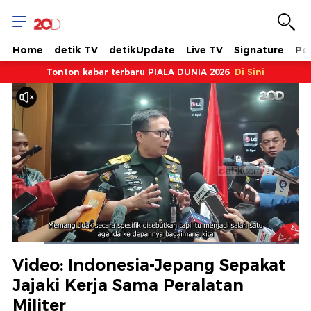
Home
detik TV
detikUpdate
Live TV
Signature
Pol
Tonton kabar terbaru PIALA DUNIA 2026
Di Sini
Dimuat
:
92.32%
Waktu
0:09
/
Durasi
1:19
Berhenti
Suara
Layar
Video: Indonesia-Jepang Sepakat
Hidup
Saat
Jajaki Kerja Sama Peralatan
Militer
ini