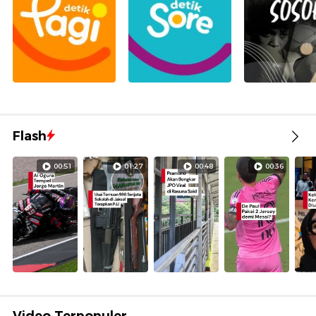
Flash
00:51
01:27
00:48
00:36
Video Terpopuler