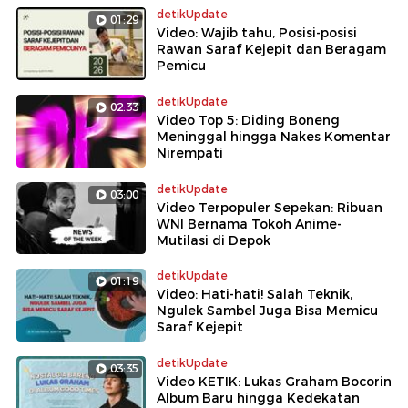
detikUpdate
01:29
Video: Wajib tahu, Posisi-posisi
Rawan Saraf Kejepit dan Beragam
Pemicu
detikUpdate
02:33
Video Top 5: Diding Boneng
Meninggal hingga Nakes Komentar
Nirempati
detikUpdate
03:00
Video Terpopuler Sepekan: Ribuan
WNI Bernama Tokoh Anime-
Mutilasi di Depok
detikUpdate
01:19
Video: Hati-hati! Salah Teknik,
Ngulek Sambel Juga Bisa Memicu
Saraf Kejepit
detikUpdate
03:35
Video KETIK: Lukas Graham Bocorin
Album Baru hingga Kedekatan