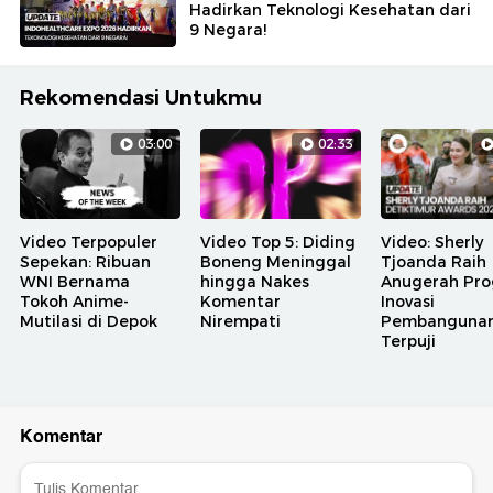
Hadirkan Teknologi Kesehatan dari
9 Negara!
Rekomendasi Untukmu
03:00
02:33
Video Terpopuler
Video Top 5: Diding
Video: Sherly
Sepekan: Ribuan
Boneng Meninggal
Tjoanda Raih
WNI Bernama
hingga Nakes
Anugerah Pr
Tokoh Anime-
Komentar
Inovasi
Mutilasi di Depok
Nirempati
Pembanguna
Terpuji