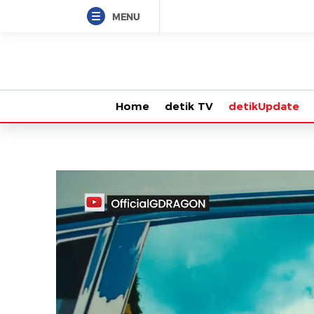
MENU
Home
detik TV
detikUpdate