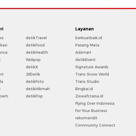
ri
Layanan
ws
detikTravel
berbuatbaik.id
kasi
detikFood
Pasang Mata
ance
detikHealth
Adsmart
t
Wolipop
detikEvent
t
detikX
Signature Awards
rt
20Detik
Trans Snow World
la
detikFoto
Trans Studio
o
detikHikmah
Bingkai.id
perti
detikPop
Ziswafctarsa.id
Flying Over Indonesia
For Your Business
rekomendit
Community Connect