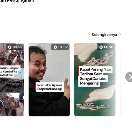
kan Pendinginan
Selengkapnya
00:55
01:02
00:50