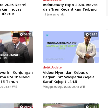
xpo 2026 Resmi
IndoBeauty Expo 2026, Inovasi
rkan Inovasi
dan Tren Kecantikan Terbaru
nufaktur
12 jam yang lalu
01:36
02:13
detikUpdate
wo: Ini Kunjungan
Video: Nyeri dan Kebas di
ama PM Thailand
Bagian Ini? Waspadai Gejala
 15 Tahun
Saraf Kejepit L4-L5
026 21:54 WIB
Minggu, 02 Agu 2026 09:45 WIB
01:47
01:37