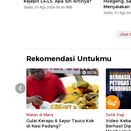
Kejepit L4-L5, Apa Sih Artinya?
Hoegeng, S
Menyalakan
Sabtu, 01 Agu 2026 09:30 WIB
Sabtu, 01 Agu 2
Lihat
Rekomendasi Untukmu
02:34
Prev
Makan di Mana
Detik Pagi
Gulai Kerapu & Sayur Tauco Kok
Video: Keb
di Nasi Padang?
Berhasil D