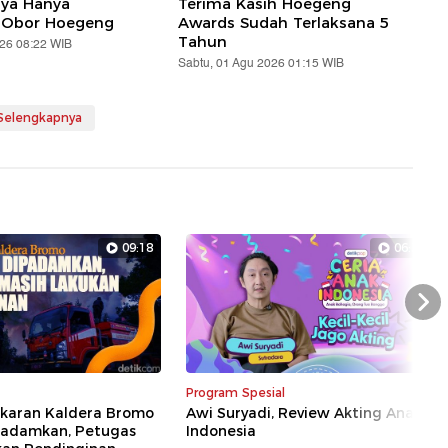
aya Hanya
Terima Kasih Hoegeng
 Obor Hoegeng
Awards Sudah Terlaksana 5
Tahun
026 08:22 WIB
Sabtu, 01 Agu 2026 01:15 WIB
 Selengkapnya
09:18
06:35
Nex
Program Spesial
akaran Kaldera Bromo
Awi Suryadi, Review Akting Anak
ipadamkan, Petugas
Indonesia