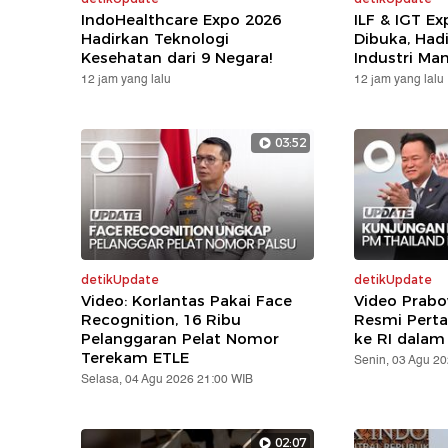
IndoHealthcare Expo 2026
ILF & IGT E
Hadirkan Teknologi
Dibuka, Hadi
Kesehatan dari 9 Negara!
Industri Ma
12 jam yang lalu
12 jam yang lalu
03:52
detikUpdate
detikUpdate
Video: Korlantas Pakai Face
Video Prabo
Recognition, 16 Ribu
Resmi Pert
Pelanggaran Pelat Nomor
ke RI dalam
Terekam ETLE
Senin, 03 Agu 2
Selasa, 04 Agu 2026 21:00 WIB
02:07