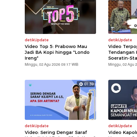
detikUpdate
detikUpdate
Video Top 5: Prabowo Mau
Video Terpo
Jadi BA Kopi hingga "Londo
Tendangan K
Ireng"
Soeratin-St
Minggu, 02 Agu 2026 09:17 WIB
Minggu, 02 Agu 
01:39
detikUpdate
detikUpdate
Video: Sering Dengar Saraf
Video Kapol