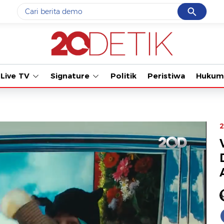
Cancel
Yang sedang ramai dicari
Tonton ka
#1
gempa hari ini
#2
gempa
Live TV
Signature
Politik
Peristiwa
Hukum
#3
prabowo
#4
iran
#5
demo
2
Promoted
Terakhir yang dicari
Loading...