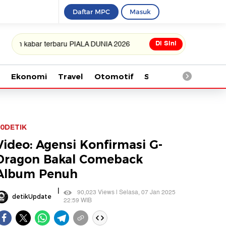
Daftar MPC
Masuk
Di Sini
bar terbaru PIALA DUNIA 2026
Ekonomi
Travel
Otomotif
Saintek
Kesehata
0DETIK
Video: Agensi Konfirmasi G-
Dragon Bakal Comeback
Album Penuh
|
90,023 Views | Selasa, 07 Jan 2025
detikUpdate
22:59 WIB