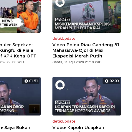
detikUpdate
puler Sepekan:
Video Polda Riau Gandeng 81
ungfu di Piala
Mahasiswa-Ojol di Misi
af KPK Kena OTT
Ekspedisi Merah Putih
2026 06:33 WIB
Sabtu, 01 Agu 2026 21:19 WIB
01:51
02:09
detikUpdate
ri: Saya Bukan
Video: Kapolri Ucapkan