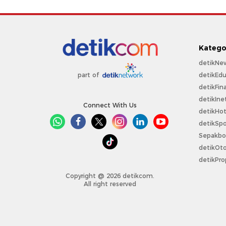
Katego
detikNe
detikEdu
part of
detikFin
detikIne
Connect With Us
detikHo
detikSpo
Sepakbo
detikOt
detikPro
Copyright @ 2026 detikcom.
All right reserved