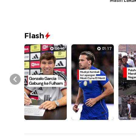
Masih Laku
Flash
00:46
01:17
Prev