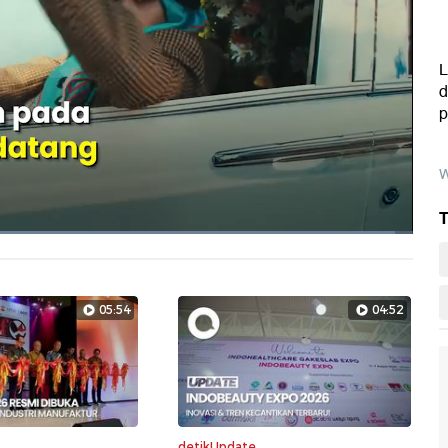
L
d
p
W
T
Dimuat
:
97.76%
Layarpen
05:54
04:52
detikUpdate