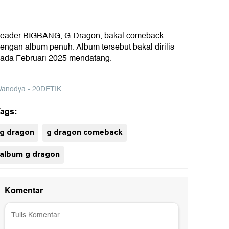
eader BIGBANG, G-Dragon, bakal comeback
engan album penuh. Album tersebut bakal dirilis
ada Februari 2025 mendatang.
anodya - 20DETIK
ags:
uh
g dragon
g dragon comeback
album g dragon