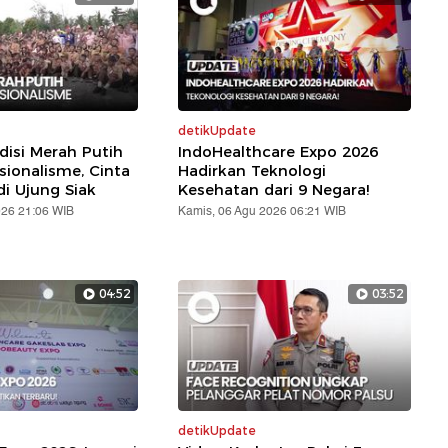
detikUpdate
disi Merah Putih
IndoHealthcare Expo 2026
sionalisme, Cinta
Hadirkan Teknologi
di Ujung Siak
Kesehatan dari 9 Negara!
026 21:06 WIB
Kamis, 06 Agu 2026 06:21 WIB
04:52
03:52
detikUpdate