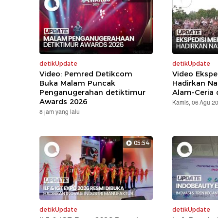
detikUpdate
detikUpdate
Video: Pemred Detikcom
Video Ekspe
Buka Malam Puncak
Hadirkan Na
Penganugerahan detiktimur
Alam-Ceria 
Awards 2026
Kamis, 06 Agu 2
8 jam yang lalu
05:54
detikUpdate
detikUpdate