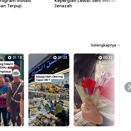
rogram Inovasi
Kepergian Lewat Seni Merias
n Terpuji
Jenazah
Selengkapnya
01:18
01:23
00:32