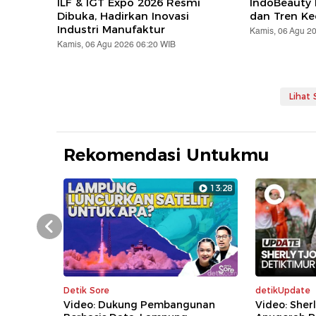
ILF & IGT Expo 2026 Resmi
IndoBeauty 
Dibuka, Hadirkan Inovasi
dan Tren Ke
Industri Manufaktur
Kamis, 06 Agu 2
Kamis, 06 Agu 2026 06:20 WIB
Lihat
Rekomendasi Untukmu
13:28
Prev
Detik Sore
detikUpdate
Video: Dukung Pembangunan
Video: Sher