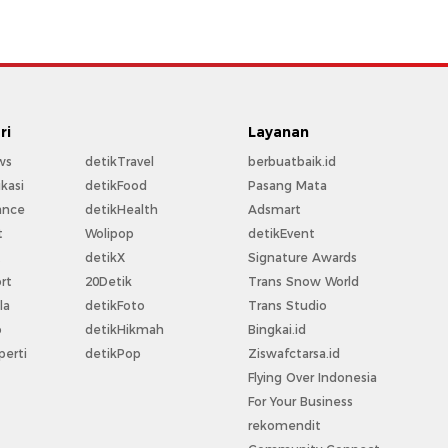
ri
Layanan
ws
detikTravel
berbuatbaik.id
kasi
detikFood
Pasang Mata
ance
detikHealth
Adsmart
t
Wolipop
detikEvent
t
detikX
Signature Awards
rt
20Detik
Trans Snow World
la
detikFoto
Trans Studio
o
detikHikmah
Bingkai.id
perti
detikPop
Ziswafctarsa.id
Flying Over Indonesia
For Your Business
rekomendit