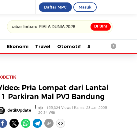
Daftar MPC
Masuk
Di Sini
bar terbaru PIALA DUNIA 2026
Ekonomi
Travel
Otomotif
Saintek
Kesehata
0DETIK
Video: Pria Lompat dari Lantai
11 Parkiran Mal PVJ Bandung
|
155,324 Views | Kamis, 23 Jan 2025
detikUpdate
20:34 WIB