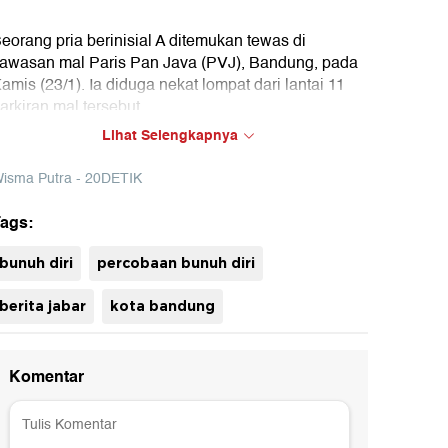
eorang pria berinisial A ditemukan tewas di
awasan mal Paris Pan Java (PVJ), Bandung, pada
amis (23/1). Ia diduga nekat lompat dari lantai 11
arkiran mal tersebut.
Lihat Selengkapnya
isma Putra - 20DETIK
ags:
uh
bunuh diri
percobaan bunuh diri
berita jabar
kota bandung