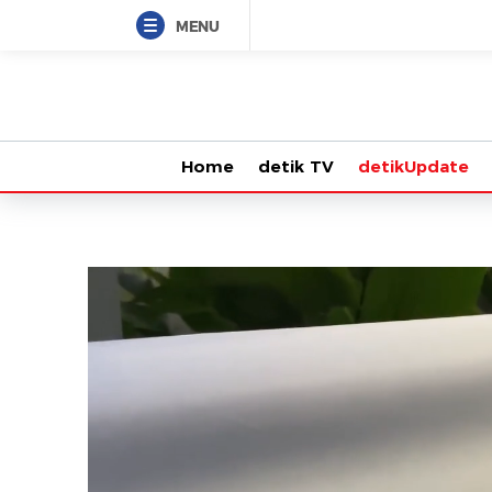
MENU
Home
detik TV
detikUpdate