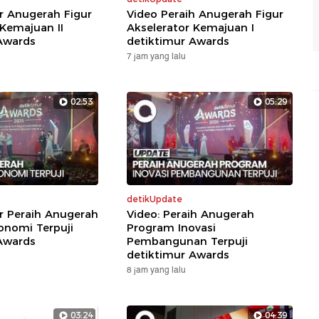
ar Anugerah Figur
Video Peraih Anugerah Figur
 Kemajuan II
Akselerator Kemajuan I
Awards
detiktimur Awards
7 jam yang lalu
02:53
05:29
detikUpdate
ar Peraih Anugerah
Video: Peraih Anugerah
nomi Terpuji
Program Inovasi
Awards
Pembangunan Terpuji
detiktimur Awards
8 jam yang lalu
03:24
04:39