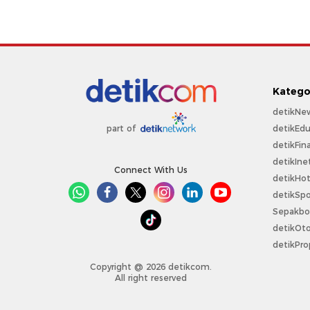
Katego
detikNe
detikEdu
part of
detikFin
detikIne
Connect With Us
detikHo
detikSpo
Sepakbo
detikOt
detikPro
Copyright @ 2026 detikcom.
All right reserved