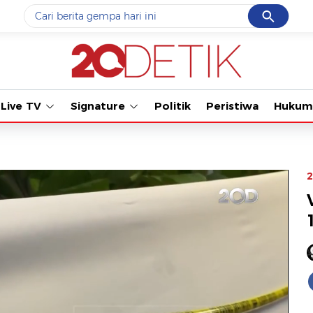
Cancel
Yang sedang ramai dicari
Tonton ka
#1
data live draw sgp
#2
piala presiden 2026
Live TV
Signature
Politik
Peristiwa
Hukum
#3
prabowo
#4
iran
#5
gempa hari ini
2
Promoted
Terakhir yang dicari
Loading...