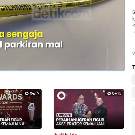
S
k
K
p
W
T
Dimuat
:
100.00%
Layarpen
04:17
04:15
detikUpdate