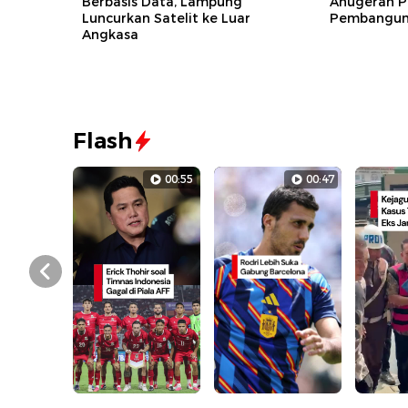
Berbasis Data, Lampung
Anugerah P
Luncurkan Satelit ke Luar
Pembanguna
Angkasa
Flash
00:55
00:47
Prev