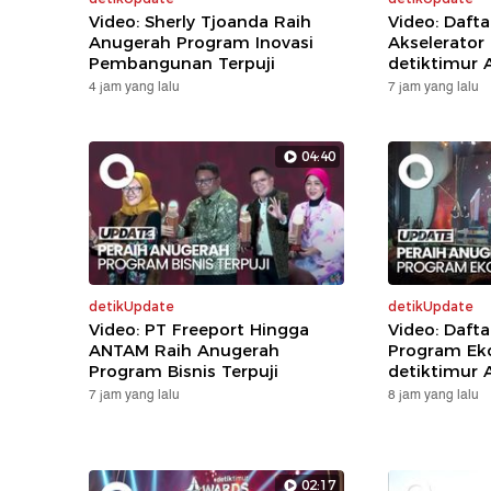
Video: Sherly Tjoanda Raih
Video: Daft
Anugerah Program Inovasi
Akselerator
Pembangunan Terpuji
detiktimur 
4 jam yang lalu
7 jam yang lalu
04:40
detikUpdate
detikUpdate
Video: PT Freeport Hingga
Video: Daft
ANTAM Raih Anugerah
Program Eko
Program Bisnis Terpuji
detiktimur 
7 jam yang lalu
8 jam yang lalu
02:17