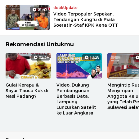
detikUpdate
01:47
Video Terpopuler Sepekan:
Tendangan Kungfu di Piala
Soeratin-Staf KPK Kena OTT
Rekomendasi Untukmu
02:34
13:28
Gulai Kerapu &
Video: Dukung
Mengintip Ru
Sayur Tauco Kok di
Pembangunan
Menyimpan
Nasi Padang?
Berbasis Data,
Anggota Kelu
Lampung
yang Telah Pe
Luncurkan Satelit
Sulawesi Sela
ke Luar Angkasa