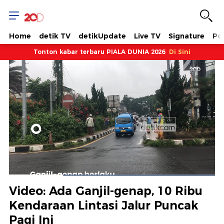
Home
detik TV
detikUpdate
Live TV
Signature
Pol
Tonton kabar terbaru PIALA DUNIA 2026
Di Sini
Dimuat
:
100.00%
Waktu
0:16
/
Durasi
1:01
Berhenti
Suara
Layar
Video: Ada Ganjil-genap, 10 Ribu
Hidup
Saat
Kendaraan Lintasi Jalur Puncak
Pagi Ini
ini