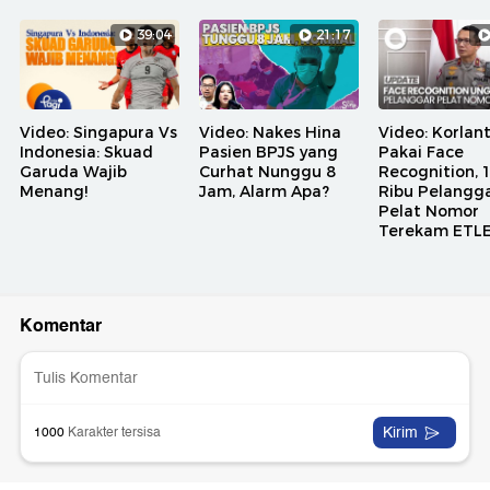
39:04
21:17
Video: Singapura Vs
Video: Nakes Hina
Video: Korlan
Indonesia: Skuad
Pasien BPJS yang
Pakai Face
Garuda Wajib
Curhat Nunggu 8
Recognition, 
Menang!
Jam, Alarm Apa?
Ribu Pelangg
Pelat Nomor
Terekam ETL