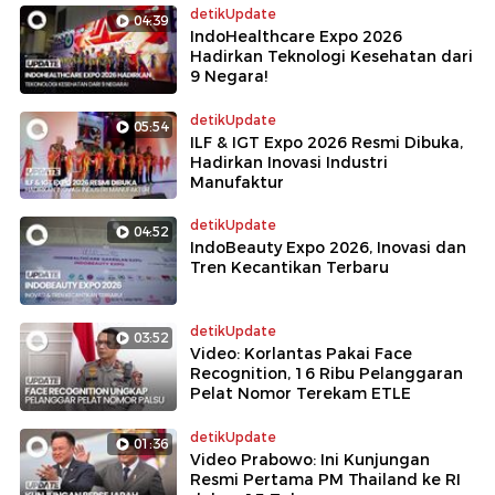
detikUpdate
04:39
IndoHealthcare Expo 2026
Hadirkan Teknologi Kesehatan dari
9 Negara!
detikUpdate
05:54
ILF & IGT Expo 2026 Resmi Dibuka,
Hadirkan Inovasi Industri
Manufaktur
detikUpdate
04:52
IndoBeauty Expo 2026, Inovasi dan
Tren Kecantikan Terbaru
detikUpdate
03:52
Video: Korlantas Pakai Face
Recognition, 16 Ribu Pelanggaran
Pelat Nomor Terekam ETLE
detikUpdate
01:36
Video Prabowo: Ini Kunjungan
Resmi Pertama PM Thailand ke RI