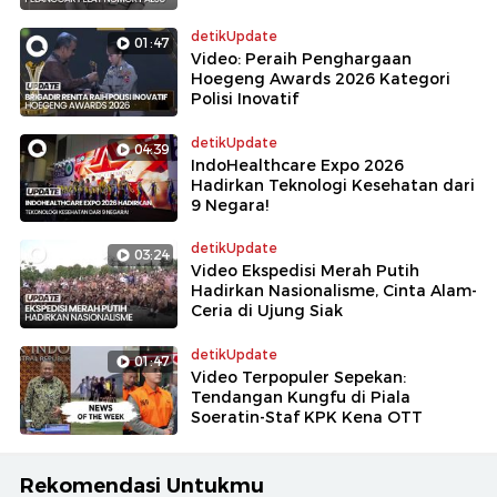
detikUpdate
01:47
Video: Peraih Penghargaan
Hoegeng Awards 2026 Kategori
Polisi Inovatif
detikUpdate
04:39
IndoHealthcare Expo 2026
Hadirkan Teknologi Kesehatan dari
9 Negara!
detikUpdate
03:24
Video Ekspedisi Merah Putih
Hadirkan Nasionalisme, Cinta Alam-
Ceria di Ujung Siak
detikUpdate
01:47
Video Terpopuler Sepekan:
Tendangan Kungfu di Piala
Soeratin-Staf KPK Kena OTT
Rekomendasi Untukmu