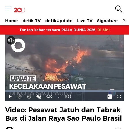
Home
detik TV
detikUpdate
Live TV
Signature
Pol
Tonton kabar terbaru PIALA DUNIA 2026
Di Sini
Dimuat
:
100.00%
Waktu
0:00
/
Durasi
0:53
Mainkan
Suara
Layar
Hidup
Saat
Video: Pesawat Jatuh dan Tabrak
ini
Bus di Jalan Raya Sao Paulo Brasil