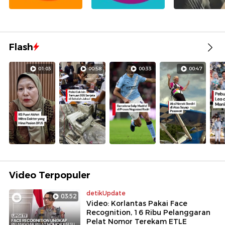
Flash
01:03
00:58
00:33
00:47
Video Terpopuler
detikUpdate
03:52
Video: Korlantas Pakai Face
Recognition, 16 Ribu Pelanggaran
Pelat Nomor Terekam ETLE