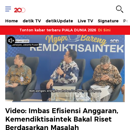
Home
detik TV
detikUpdate
Live TV
Signature
Pol
Tonton kabar terbaru PIALA DUNIA 2026
Di Sini
Dimuat
:
53.09%
Waktu
0:07
/
Durasi
2:08
Berhenti
Suara
Layar
Video: Imbas Efisiensi Anggaran,
Hidup
Saat
Kemendiktisaintek Bakal Riset
Berdasarkan Masalah
ini