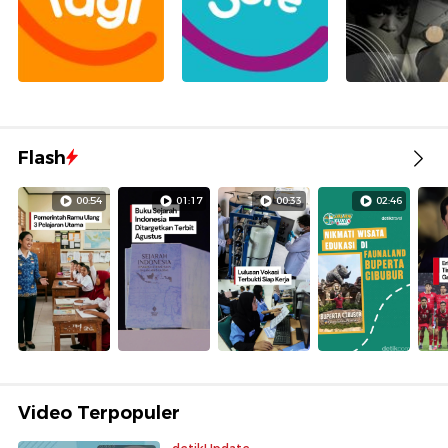
Flash
00:54
01:17
00:33
02:46
Video Terpopuler