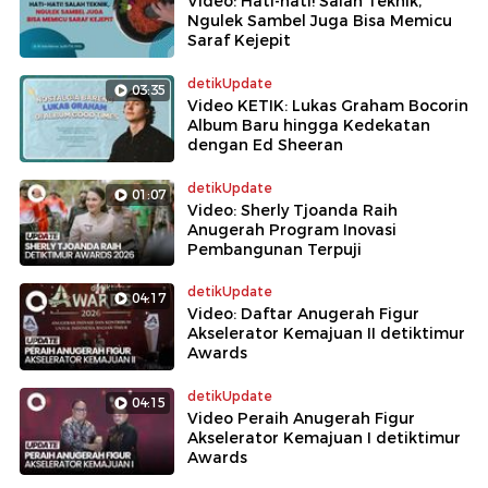
Video: Hati-hati! Salah Teknik,
Ngulek Sambel Juga Bisa Memicu
Saraf Kejepit
detikUpdate
03:35
Video KETIK: Lukas Graham Bocorin
Album Baru hingga Kedekatan
dengan Ed Sheeran
detikUpdate
01:07
Video: Sherly Tjoanda Raih
Anugerah Program Inovasi
Pembangunan Terpuji
detikUpdate
04:17
Video: Daftar Anugerah Figur
Akselerator Kemajuan II detiktimur
Awards
detikUpdate
04:15
Video Peraih Anugerah Figur
Akselerator Kemajuan I detiktimur
Awards