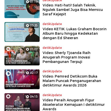
detikUpdate
01:19
Video: Hati-hati! Salah Teknik,
Ngulek Sambel Juga Bisa Memicu
Saraf Kejepit
detikUpdate
03:35
Video KETIK: Lukas Graham Bocorin
Album Baru hingga Kedekatan
dengan Ed Sheeran
detikUpdate
01:07
Video: Sherly Tjoanda Raih
Anugerah Program Inovasi
Pembangunan Terpuji
detikUpdate
02:17
Video: Pemred Detikcom Buka
Malam Puncak Penganugerahan
detiktimur Awards 2026
detikUpdate
04:15
Video Peraih Anugerah Figur
Akselerator Kemajuan I detiktimur
Awards