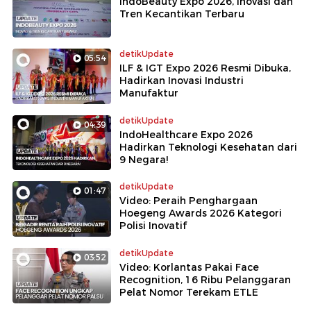
IndoBeauty Expo 2026, Inovasi dan
Tren Kecantikan Terbaru
detikUpdate
05:54
ILF & IGT Expo 2026 Resmi Dibuka,
Hadirkan Inovasi Industri
Manufaktur
detikUpdate
04:39
IndoHealthcare Expo 2026
Hadirkan Teknologi Kesehatan dari
9 Negara!
detikUpdate
01:47
Video: Peraih Penghargaan
Hoegeng Awards 2026 Kategori
Polisi Inovatif
detikUpdate
03:52
Video: Korlantas Pakai Face
Recognition, 16 Ribu Pelanggaran
Pelat Nomor Terekam ETLE