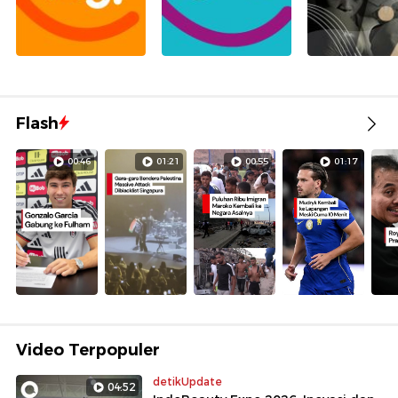
Flash
00:46
01:21
00:55
01:17
Video Terpopuler
detikUpdate
04:52