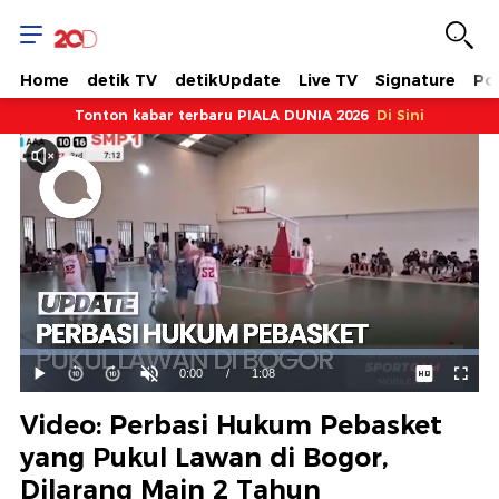
Home
detik TV
detikUpdate
Live TV
Signature
Pol
Tonton kabar terbaru PIALA DUNIA 2026
Di Sini
Dimuat
:
100.00%
Waktu
0:00
/
Durasi
1:08
Mainkan
Suara
Layar
Hidup
Saat
Video: Perbasi Hukum Pebasket
ini
yang Pukul Lawan di Bogor,
Dilarang Main 2 Tahun