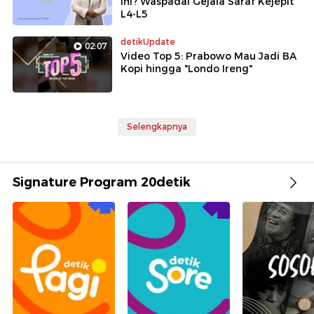
Ini? Waspadai Gejala Saraf Kejepit
L4-L5
detikUpdate
02:07
Video Top 5: Prabowo Mau Jadi BA
Kopi hingga "Londo Ireng"
Selengkapnya
Signature Program 20detik