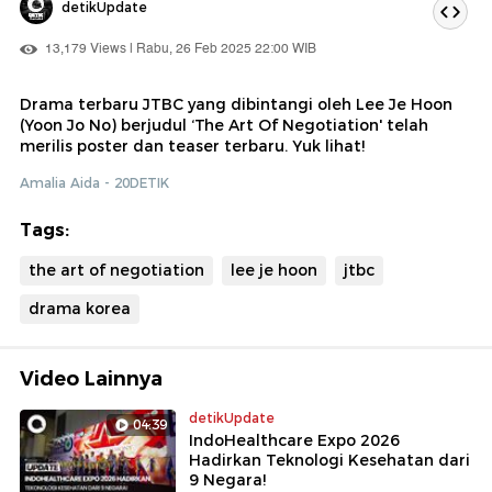
detikUpdate
13,179 Views | Rabu, 26 Feb 2025 22:00 WIB
Drama terbaru JTBC yang dibintangi oleh Lee Je Hoon
(Yoon Jo No) berjudul ‘The Art Of Negotiation' telah
merilis poster dan teaser terbaru. Yuk lihat!
Amalia Aida - 20DETIK
Tags:
the art of negotiation
lee je hoon
jtbc
drama korea
Video Lainnya
detikUpdate
04:39
IndoHealthcare Expo 2026
Hadirkan Teknologi Kesehatan dari
9 Negara!