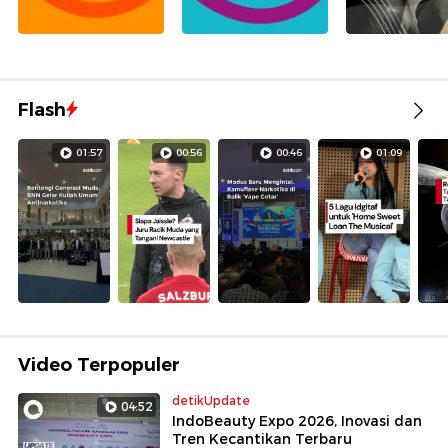
Flash
01:57
00:56
00:46
01:09
Video Terpopuler
detikUpdate
04:52
IndoBeauty Expo 2026, Inovasi dan
Tren Kecantikan Terbaru