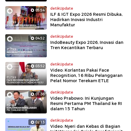
detikUpdate
05:54
ILF & IGT Expo 2026 Resmi Dibuka,
Hadirkan Inovasi Industri
Manufaktur
detikUpdate
04:52
IndoBeauty Expo 2026, Inovasi dan
Tren Kecantikan Terbaru
detikUpdate
03:52
Video: Korlantas Pakai Face
Recognition, 16 Ribu Pelanggaran
Pelat Nomor Terekam ETLE
detikUpdate
01:36
Video Prabowo: Ini Kunjungan
Resmi Pertama PM Thailand ke RI
dalam 15 Tahun
detikUpdate
02:13
Video: Nyeri dan Kebas di Bagian