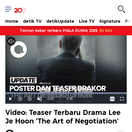
Home
detik TV
detikUpdate
Live TV
Signature
Pol
Tonton kabar terbaru PIALA DUNIA 2026
Di Sini
Dimuat
:
100.00%
Waktu
0:00
/
Durasi
0:45
Mainkan
Suara
Layar
Hidup
Saat
Video: Teaser Terbaru Drama Lee
ini
Je Hoon 'The Art of Negotiation'