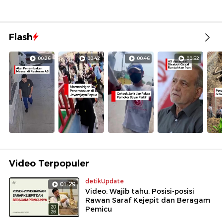
Flash
00:26
00:42
00:46
00:52
Video Terpopuler
detikUpdate
01:29
Video: Wajib tahu, Posisi-posisi
Rawan Saraf Kejepit dan Beragam
Pemicu