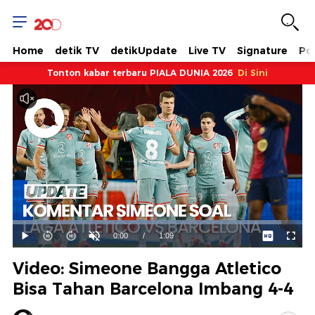
Home
detik TV
detikUpdate
Live TV
Signature
Pol
Tonton kabar terbaru PIALA DUNIA 2026
Di Sini
Dimuat
:
92.73%
Waktu
0:00
/
Durasi
1:09
Mainkan
Suara
Layar
Hidup
Saat
Video: Simeone Bangga Atletico
ini
Bisa Tahan Barcelona Imbang 4-4