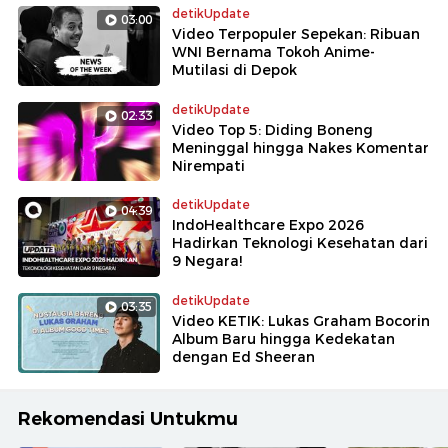
detikUpdate
03:00
Video Terpopuler Sepekan: Ribuan
WNI Bernama Tokoh Anime-
Mutilasi di Depok
detikUpdate
02:33
Video Top 5: Diding Boneng
Meninggal hingga Nakes Komentar
Nirempati
detikUpdate
04:39
IndoHealthcare Expo 2026
Hadirkan Teknologi Kesehatan dari
9 Negara!
detikUpdate
03:35
Video KETIK: Lukas Graham Bocorin
Album Baru hingga Kedekatan
dengan Ed Sheeran
Rekomendasi Untukmu