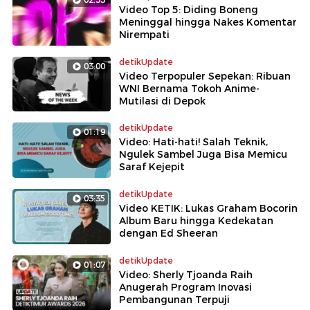
Video Top 5: Diding Boneng
Meninggal hingga Nakes Komentar
Nirempati
detikUpdate
03:00
Video Terpopuler Sepekan: Ribuan
WNI Bernama Tokoh Anime-
Mutilasi di Depok
detikUpdate
01:19
Video: Hati-hati! Salah Teknik,
Ngulek Sambel Juga Bisa Memicu
Saraf Kejepit
detikUpdate
03:35
Video KETIK: Lukas Graham Bocorin
Album Baru hingga Kedekatan
dengan Ed Sheeran
detikUpdate
01:07
Video: Sherly Tjoanda Raih
Anugerah Program Inovasi
Pembangunan Terpuji