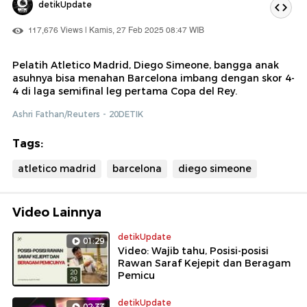
detikUpdate
117,676 Views | Kamis, 27 Feb 2025 08:47 WIB
Pelatih Atletico Madrid, Diego Simeone, bangga anak
asuhnya bisa menahan Barcelona imbang dengan skor 4-
4 di laga semifinal leg pertama Copa del Rey.
Ashri Fathan/Reuters - 20DETIK
Tags:
atletico madrid
barcelona
diego simeone
Video Lainnya
detikUpdate
01:29
Video: Wajib tahu, Posisi-posisi
Rawan Saraf Kejepit dan Beragam
Pemicu
detikUpdate
02:33