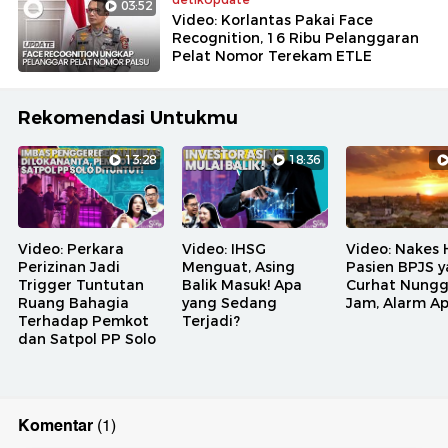
03:52
Video: Korlantas Pakai Face
Recognition, 16 Ribu Pelanggaran
Pelat Nomor Terekam ETLE
Rekomendasi Untukmu
13:28
18:36
Video: Perkara
Video: IHSG
Video: Nakes 
Perizinan Jadi
Menguat, Asing
Pasien BPJS 
Trigger Tuntutan
Balik Masuk! Apa
Curhat Nungg
Ruang Bahagia
yang Sedang
Jam, Alarm A
Terhadap Pemkot
Terjadi?
dan Satpol PP Solo