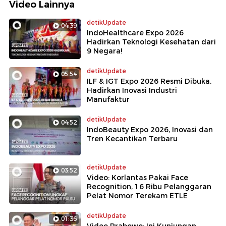
Video Lainnya
detikUpdate
04:39
IndoHealthcare Expo 2026
Hadirkan Teknologi Kesehatan dari
9 Negara!
detikUpdate
05:54
ILF & IGT Expo 2026 Resmi Dibuka,
Hadirkan Inovasi Industri
Manufaktur
detikUpdate
04:52
IndoBeauty Expo 2026, Inovasi dan
Tren Kecantikan Terbaru
detikUpdate
03:52
Video: Korlantas Pakai Face
Recognition, 16 Ribu Pelanggaran
Pelat Nomor Terekam ETLE
detikUpdate
01:36