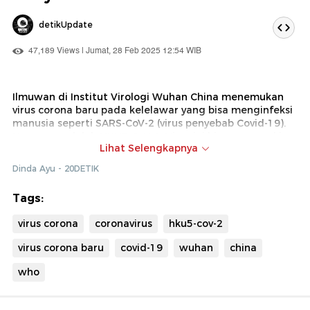
detikUpdate
47,189 Views | Jumat, 28 Feb 2025 12:54 WIB
Ilmuwan di Institut Virologi Wuhan China menemukan
virus corona baru pada kelelawar yang bisa menginfeksi
manusia seperti SARS-CoV-2 (virus penyebab Covid-19).
Namanya adalah HKU5-CoV-2. Virus ini bisa memasuki
Lihat Selengkapnya
sel melalui protein reseptor ACE2 manusia pada
permukaan sel. Namun, tidak ada infeksi yang
Dinda Ayu - 20DETIK
dilaporkan pada manusia sampai saat ini. Organisasi
Kesehatan Dunia (World Health Organization/WHO)
Tags:
merespons temuan ini...
virus corona
coronavirus
hku5-cov-2
virus corona baru
covid-19
wuhan
china
who