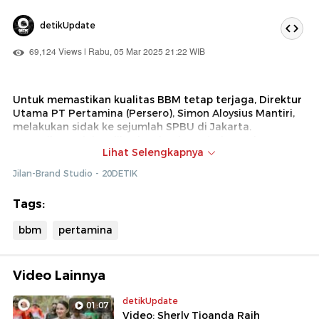
detikUpdate
69,124 Views | Rabu, 05 Mar 2025 21:22 WIB
Untuk memastikan kualitas BBM tetap terjaga, Direktur
Utama PT Pertamina (Persero), Simon Aloysius Mantiri,
melakukan sidak ke sejumlah SPBU di Jakarta.
Pemeriksaan ini melibatkan lembaga independen PT
Lihat Selengkapnya
Surveyor Indonesia dan PT TUV Rheinland Indonesia,
yang memastikan BBM Pertamina telah memenuhi
Jilan-Brand Studio - 20DETIK
standar teknis yang ditetapkan. Dengan pengawasan
ketat dan sinergi bersama berbagai pihak, Pertamina
Tags:
berkomitmen menjaga pasokan BBM tetap stabil dan
terjamin bagi masyarakat.
bbm
pertamina
Video Lainnya
detikUpdate
01:07
Video: Sherly Tjoanda Raih