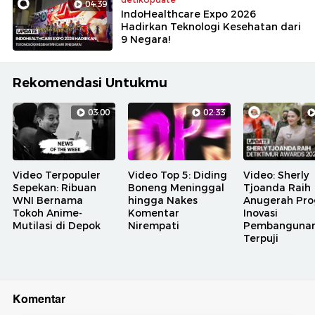
04:39
IndoHealthcare Expo 2026
Hadirkan Teknologi Kesehatan dari
9 Negara!
Rekomendasi Untukmu
03:00
02:33
Video Terpopuler
Video Top 5: Diding
Video: Sherly
Sepekan: Ribuan
Boneng Meninggal
Tjoanda Raih
WNI Bernama
hingga Nakes
Anugerah Pr
Tokoh Anime-
Komentar
Inovasi
Mutilasi di Depok
Nirempati
Pembanguna
Terpuji