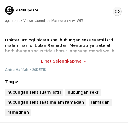
detikUpdate
82,365 Views | Jumat, 07 Mar 2025 21:21 WIB
Dokter urologi bicara soal hubungan seks suami istri
malam hari di bulan Ramadan. Menurutnya, setelah
berhubungan seks tidak harus langsung mandi wajib.
Yang penting adalah bersihkan alat kelamin terlebih
Lihat Selengkapnya
dahulu. Sementara mandi wajib bisa dilakukan setelah
sahur.
Anisa Hafifah - 20DETIK
Tags:
hubungan seks suami istri
hubungan seks
hubungan seks saat malam ramadan
ramadan
ramadhan