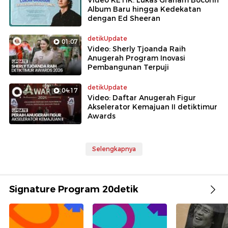
Video KETIK: Lukas Graham Bocorin
Album Baru hingga Kedekatan
dengan Ed Sheeran
detikUpdate
01:07
Video: Sherly Tjoanda Raih
Anugerah Program Inovasi
Pembangunan Terpuji
detikUpdate
04:17
Video: Daftar Anugerah Figur
Akselerator Kemajuan II detiktimur
Awards
Selengkapnya
Signature Program 20detik