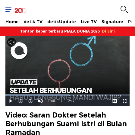
Home
detik TV
detikUpdate
Live TV
Signature
Pol
Tonton kabar terbaru PIALA DUNIA 2026
Di Sini
Dimuat
:
50.87%
Waktu
0:00
/
Durasi
2:17
Mainkan
Suara
Layar
Hidup
Saat
Video: Saran Dokter Setelah
ini
Berhubungan Suami Istri di Bulan
Ramadan