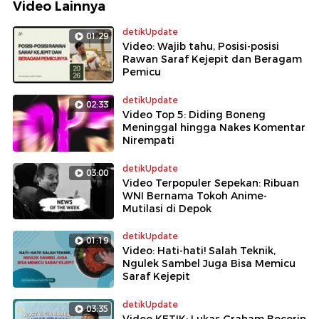
Video Lainnya
detikUpdate
01:29
Video: Wajib tahu, Posisi-posisi
Rawan Saraf Kejepit dan Beragam
Pemicu
detikUpdate
02:33
Video Top 5: Diding Boneng
Meninggal hingga Nakes Komentar
Nirempati
detikUpdate
03:00
Video Terpopuler Sepekan: Ribuan
WNI Bernama Tokoh Anime-
Mutilasi di Depok
detikUpdate
01:19
Video: Hati-hati! Salah Teknik,
Ngulek Sambel Juga Bisa Memicu
Saraf Kejepit
detikUpdate
03:35