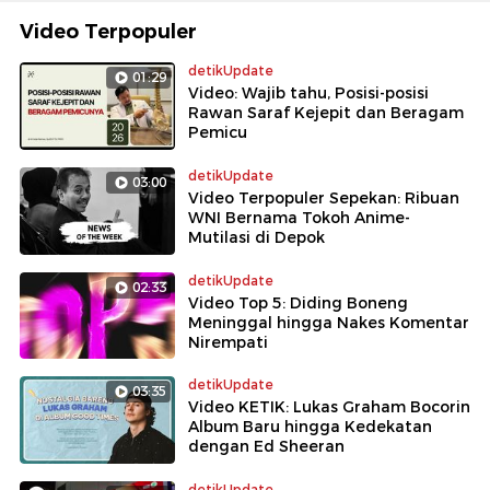
Video Terpopuler
detikUpdate
01:29
Video: Wajib tahu, Posisi-posisi
Rawan Saraf Kejepit dan Beragam
Pemicu
detikUpdate
03:00
Video Terpopuler Sepekan: Ribuan
WNI Bernama Tokoh Anime-
Mutilasi di Depok
detikUpdate
02:33
Video Top 5: Diding Boneng
Meninggal hingga Nakes Komentar
Nirempati
detikUpdate
03:35
Video KETIK: Lukas Graham Bocorin
Album Baru hingga Kedekatan
dengan Ed Sheeran
detikUpdate