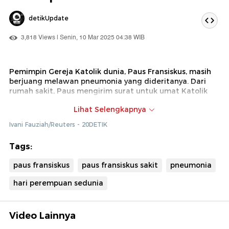
detikUpdate
3,818 Views | Senin, 10 Mar 2025 04:38 WIB
Pemimpin Gereja Katolik dunia, Paus Fransiskus, masih
berjuang melawan pneumonia yang dideritanya. Dari
rumah sakit, Paus mengirim surat untuk umat Katolik
yang tengah merayakan Misa Kudus di Basilika Santo
Lihat Selengkapnya
Petrus pada Hari Perempuan Internasional.
Ivani Fauziah/Reuters - 20DETIK
Tags:
paus fransiskus
paus fransiskus sakit
pneumonia
hari perempuan sedunia
Video Lainnya