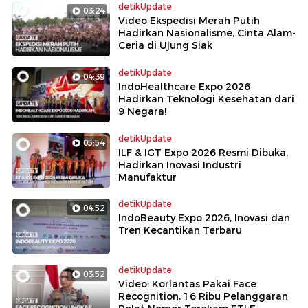
detikUpdate
03:24
Video Ekspedisi Merah Putih
Hadirkan Nasionalisme, Cinta Alam-
Ceria di Ujung Siak
detikUpdate
04:39
IndoHealthcare Expo 2026
Hadirkan Teknologi Kesehatan dari
9 Negara!
detikUpdate
05:54
ILF & IGT Expo 2026 Resmi Dibuka,
Hadirkan Inovasi Industri
Manufaktur
detikUpdate
04:52
IndoBeauty Expo 2026, Inovasi dan
Tren Kecantikan Terbaru
detikUpdate
03:52
Video: Korlantas Pakai Face
Recognition, 16 Ribu Pelanggaran