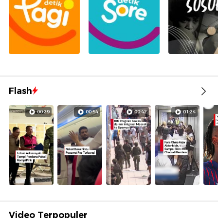
Flash
00:29
00:54
00:42
01:24
Video Terpopuler