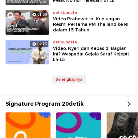
Pelat Nomor Terekam ETLE
detikUpdate
01:36
Video Prabowo: Ini Kunjungan
Resmi Pertama PM Thailand ke RI
dalam 15 Tahun
detikUpdate
02:13
Video: Nyeri dan Kebas di Bagian
Ini? Waspadai Gejala Saraf Kejepit
L4-L5
Selengkapnya
Signature Program 20detik