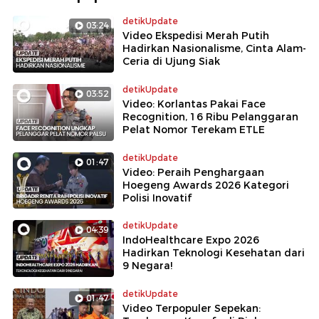
detikUpdate
03:24
Video Ekspedisi Merah Putih
Hadirkan Nasionalisme, Cinta Alam-
Ceria di Ujung Siak
detikUpdate
03:52
Video: Korlantas Pakai Face
Recognition, 16 Ribu Pelanggaran
Pelat Nomor Terekam ETLE
detikUpdate
01:47
Video: Peraih Penghargaan
Hoegeng Awards 2026 Kategori
Polisi Inovatif
detikUpdate
04:39
IndoHealthcare Expo 2026
Hadirkan Teknologi Kesehatan dari
9 Negara!
detikUpdate
01:47
Video Terpopuler Sepekan: