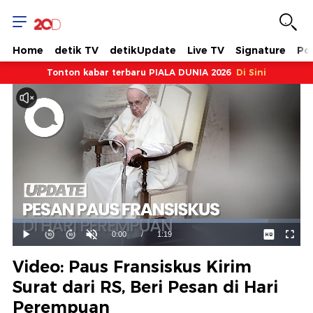
Home
detik TV
detikUpdate
Live TV
Signature
Pol
Tonton kabar terbaru PIALA DUNIA 2026
Di Sini
Dimuat
:
88.86%
Waktu
0:00
/
Durasi
1:19
Mainkan
Suara
Layar
Hidup
Saat
Video: Paus Fransiskus Kirim
ini
Surat dari RS, Beri Pesan di Hari
Perempuan