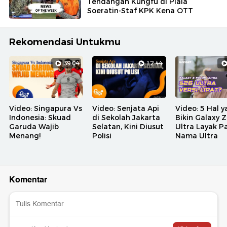
Tendangan Kungfu di Piala
Soeratin-Staf KPK Kena OTT
Rekomendasi Untukmu
39:04
12:44
Video: Singapura Vs
Video: Senjata Api
Video: 5 Hal 
Indonesia: Skuad
di Sekolah Jakarta
Bikin Galaxy Z
Garuda Wajib
Selatan, Kini Diusut
Ultra Layak P
Menang!
Polisi
Nama Ultra