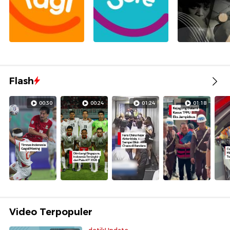
Flash
00:30
00:24
01:24
01:18
Video Terpopuler