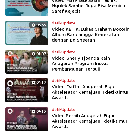
Video: Hati-hati! Salah Teknik,
Ngulek Sambel Juga Bisa Memicu
Saraf Kejepit
detikUpdate
03:35
Video KETIK: Lukas Graham Bocorin
Album Baru hingga Kedekatan
dengan Ed Sheeran
detikUpdate
01:07
Video: Sherly Tjoanda Raih
Anugerah Program Inovasi
Pembangunan Terpuji
detikUpdate
04:17
Video: Daftar Anugerah Figur
Akselerator Kemajuan II detiktimur
Awards
detikUpdate
04:15
Video Peraih Anugerah Figur
Akselerator Kemajuan I detiktimur
Awards