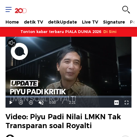
Home
detik TV
detikUpdate
Live TV
Signature
Pol
Tonton kabar terbaru PIALA DUNIA 2026
Di Sini
Dimuat
:
49.61%
Waktu
0:00
/
Durasi
2:21
Mainkan
Suara
Layar
Hidup
Saat
Video: Piyu Padi Nilai LMKN Tak
ini
Transparan soal Royalti