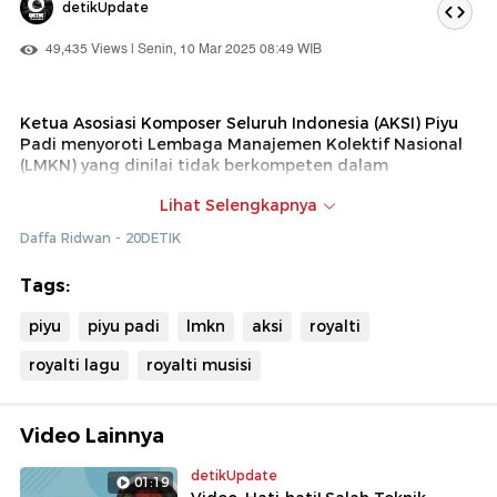
detikUpdate
49,435 Views | Senin, 10 Mar 2025 08:49 WIB
Ketua Asosiasi Komposer Seluruh Indonesia (AKSI) Piyu
Padi menyoroti Lembaga Manajemen Kolektif Nasional
(LMKN) yang dinilai tidak berkompeten dalam
membagikan hak royalti. Piyu berharap ada perubahan
Lihat Selengkapnya
dalam tata kelola royalti untuk mensejahterakan para
pencipta lagu.
Daffa Ridwan - 20DETIK
Tags:
piyu
piyu padi
lmkn
aksi
royalti
royalti lagu
royalti musisi
Video Lainnya
detikUpdate
01:19