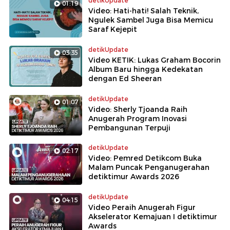
detikUpdate
01:19
Video: Hati-hati! Salah Teknik,
Ngulek Sambel Juga Bisa Memicu
Saraf Kejepit
detikUpdate
03:35
Video KETIK: Lukas Graham Bocorin
Album Baru hingga Kedekatan
dengan Ed Sheeran
detikUpdate
01:07
Video: Sherly Tjoanda Raih
Anugerah Program Inovasi
Pembangunan Terpuji
detikUpdate
02:17
Video: Pemred Detikcom Buka
Malam Puncak Penganugerahan
detiktimur Awards 2026
detikUpdate
04:15
Video Peraih Anugerah Figur
Akselerator Kemajuan I detiktimur
Awards