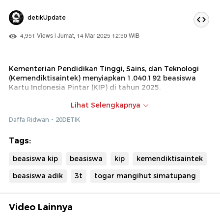
detikUpdate
4,951 Views | Jumat, 14 Mar 2025 12:50 WIB
Kementerian Pendidikan Tinggi, Sains, dan Teknologi
(Kemendiktisaintek) menyiapkan 1.040.192 beasiswa
Kartu Indonesia Pintar (KIP) di tahun 2025.
Kemendiktisaintek juga menyiapkan 9.141 beasiswa
Lihat Selengkapnya
Afirmasi Pemerintah Pendidikan Tinggi (ADik) untuk
siswa yang berada di daerah 3T (tertinggal, terdepan,
Daffa Ridwan - 20DETIK
terluar).
Tags:
beasiswa kip
beasiswa
kip
kemendiktisaintek
beasiswa adik
3t
togar mangihut simatupang
Video Lainnya