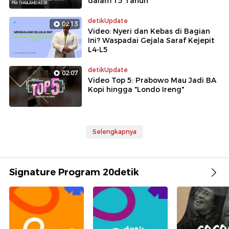
dalam 15 Tahun
detikUpdate
02:13
Video: Nyeri dan Kebas di Bagian
Ini? Waspadai Gejala Saraf Kejepit
L4-L5
detikUpdate
02:07
Video Top 5: Prabowo Mau Jadi BA
Kopi hingga "Londo Ireng"
Selengkapnya
Signature Program 20detik