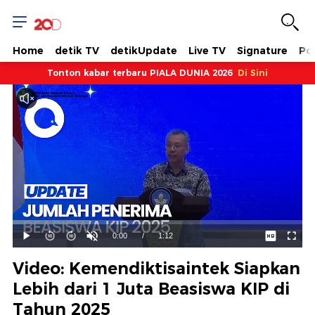
Home
detik TV
detikUpdate
Live TV
Signature
Pol
Tonton kabar terbaru PIALA DUNIA 2026
Di Sini
Dimuat
:
26.44%
Waktu
0:00
/
Durasi
1:12
Mainkan
Suara
Layar
Hidup
Saat
Video: Kemendiktisaintek Siapkan
ini
Lebih dari 1 Juta Beasiswa KIP di
Tahun 2025