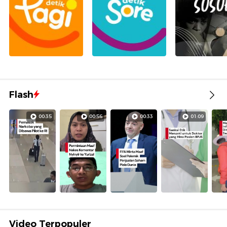
Flash
00:35
00:56
00:33
01:09
Video Terpopuler