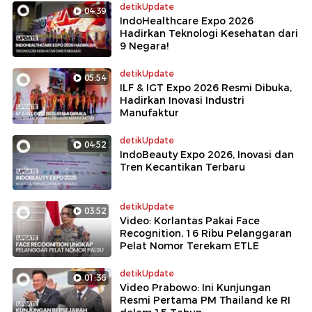
detikUpdate
04:39
IndoHealthcare Expo 2026
Hadirkan Teknologi Kesehatan dari
9 Negara!
detikUpdate
05:54
ILF & IGT Expo 2026 Resmi Dibuka,
Hadirkan Inovasi Industri
Manufaktur
detikUpdate
04:52
IndoBeauty Expo 2026, Inovasi dan
Tren Kecantikan Terbaru
detikUpdate
03:52
Video: Korlantas Pakai Face
Recognition, 16 Ribu Pelanggaran
Pelat Nomor Terekam ETLE
detikUpdate
01:36
Video Prabowo: Ini Kunjungan
Resmi Pertama PM Thailand ke RI