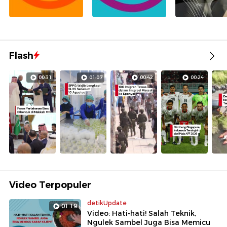
Flash
00:31
01:07
00:42
00:24
Video Terpopuler
detikUpdate
01:19
Video: Hati-hati! Salah Teknik,
Ngulek Sambel Juga Bisa Memicu