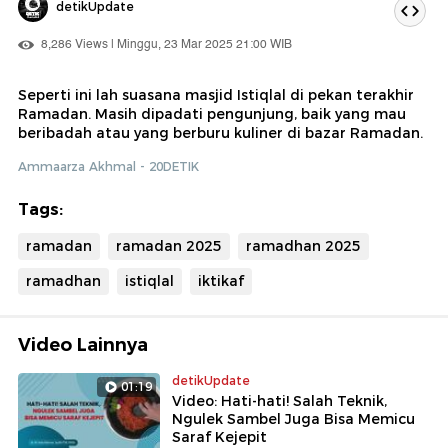
detikUpdate
8,286 Views | Minggu, 23 Mar 2025 21:00 WIB
Seperti ini lah suasana masjid Istiqlal di pekan terakhir
Ramadan. Masih dipadati pengunjung, baik yang mau
beribadah atau yang berburu kuliner di bazar Ramadan.
Ammaarza Akhmal - 20DETIK
Tags:
ramadan
ramadan 2025
ramadhan 2025
ramadhan
istiqlal
iktikaf
Video Lainnya
detikUpdate
01:19
Video: Hati-hati! Salah Teknik,
Ngulek Sambel Juga Bisa Memicu
Saraf Kejepit