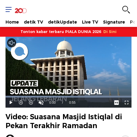
Home
detik TV
detikUpdate
Live TV
Signature
Pol
Tonton kabar terbaru PIALA DUNIA 2026
Di Sini
Dimuat
:
100.00%
Waktu
0:00
/
Durasi
0:55
Mainkan
Suara
Layar
Hidup
Saat
Video: Suasana Masjid Istiqlal di
ini
Pekan Terakhir Ramadan