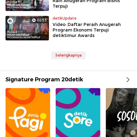
Raih Anugerah Program Bisnis
Terpuji
detikUpdate
02:53
Video: Daftar Peraih Anugerah
Program Ekonomi Terpuji
detiktimur Awards
Selengkapnya
Signature Program 20detik