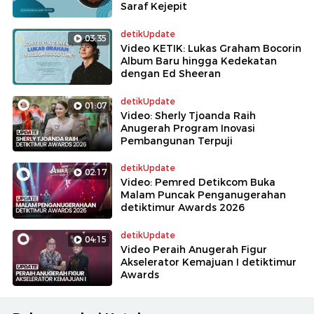
Saraf Kejepit
detikUpdate
03:35
Video KETIK: Lukas Graham Bocorin
Album Baru hingga Kedekatan
dengan Ed Sheeran
detikUpdate
01:07
Video: Sherly Tjoanda Raih
Anugerah Program Inovasi
Pembangunan Terpuji
detikUpdate
02:17
Video: Pemred Detikcom Buka
Malam Puncak Penganugerahan
detiktimur Awards 2026
detikUpdate
04:15
Video Peraih Anugerah Figur
Akselerator Kemajuan I detiktimur
Awards