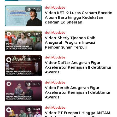
detikUpdate
03:35
Video KETIK: Lukas Graham Bocorin
Album Baru hingga Kedekatan
dengan Ed Sheeran
detikUpdate
01:07
Video: Sherly Tjoanda Raih
Anugerah Program Inovasi
Pembangunan Terpuji
detikUpdate
04:17
Video: Daftar Anugerah Figur
Akselerator Kemajuan II detiktimur
Awards
detikUpdate
04:15
Video Peraih Anugerah Figur
Akselerator Kemajuan I detiktimur
Awards
detikUpdate
04:40
Video: PT Freeport Hingga ANTAM