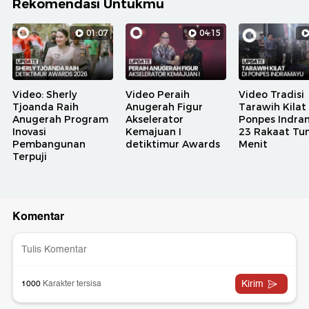
Rekomendasi Untukmu
01:07
04:15
Video: Sherly
Video Peraih
Video Tradisi
Tjoanda Raih
Anugerah Figur
Tarawih Kilat 
Anugerah Program
Akselerator
Ponpes Indra
Inovasi
Kemajuan I
23 Rakaat Tun
Pembangunan
detiktimur Awards
Menit
Terpuji