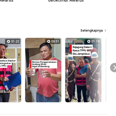
 Awards
detiktimur Awards
Selengkapnya
01:22
00:51
01:18