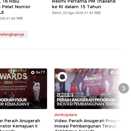
, 16 Ribu
Resmi Pertama PM Thailand
n Pelat Nomor
ke RI dalam 15 Tahun
LE
Senin, 03 Agu 2026 21:54 WIB
2026 21:00 WIB
 Selengkapnya
04:17
05:29
Nex
detikUpdate
ar Peraih Anugerah
Video: Peraih Anugerah Program
erator Kemajuan II
Inovasi Pembangunan Terpuji