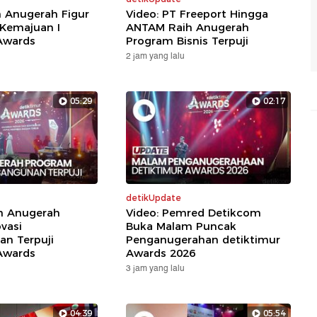
h Anugerah Figur
Video: PT Freeport Hingga
 Kemajuan I
ANTAM Raih Anugerah
Awards
Program Bisnis Terpuji
2 jam yang lalu
05:29
02:17
detikUpdate
ih Anugerah
Video: Pemred Detikcom
vasi
Buka Malam Puncak
n Terpuji
Penganugerahan detiktimur
Awards
Awards 2026
3 jam yang lalu
04:39
05:54