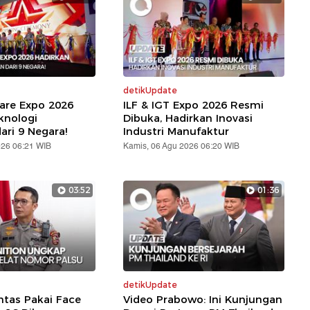
detikUpdate
are Expo 2026
ILF & IGT Expo 2026 Resmi
knologi
Dibuka, Hadirkan Inovasi
ari 9 Negara!
Industri Manufaktur
026 06:21 WIB
Kamis, 06 Agu 2026 06:20 WIB
03:52
01:36
detikUpdate
ntas Pakai Face
Video Prabowo: Ini Kunjungan