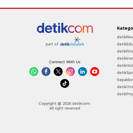
Katego
detikNe
detikEdu
part of
detikFin
detikIne
Connect With Us
detikHo
detikSpo
Sepakbo
detikOt
detikPro
Copyright @ 2026 detikcom.
All right reserved