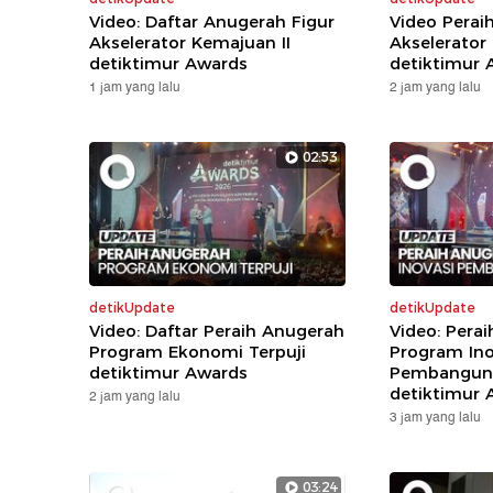
Video: Daftar Anugerah Figur
Video Perai
Akselerator Kemajuan II
Akselerator
detiktimur Awards
detiktimur 
1 jam yang lalu
2 jam yang lalu
02:53
detikUpdate
detikUpdate
Video: Daftar Peraih Anugerah
Video: Pera
Program Ekonomi Terpuji
Program Ino
detiktimur Awards
Pembanguna
detiktimur 
2 jam yang lalu
3 jam yang lalu
03:24