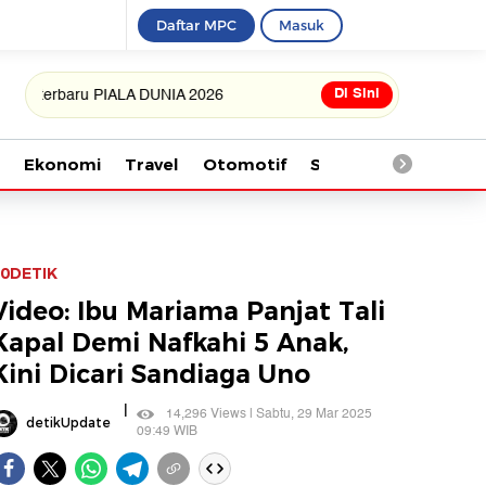
Daftar MPC
Masuk
Di Sini
rbaru PIALA DUNIA 2026
Ekonomi
Travel
Otomotif
Saintek
Kesehata
0DETIK
Video: Ibu Mariama Panjat Tali
Kapal Demi Nafkahi 5 Anak,
Kini Dicari Sandiaga Uno
|
14,296 Views | Sabtu, 29 Mar 2025
detikUpdate
09:49 WIB