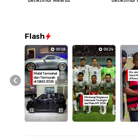
detiktimur Awards
detiktimur
Flash
00:58
00:24
Prev