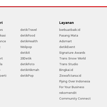
ri
Layanan
ws
detikTravel
berbuatbaik.id
kasi
detikFood
Pasang Mata
ance
detikHealth
Adsmart
t
Wolipop
detikEvent
t
detikX
Signature Awards
rt
20Detik
Trans Snow World
la
detikFoto
Trans Studio
o
detikHikmah
Bingkai.id
perti
detikPop
Ziswafctarsa.id
Flying Over Indonesia
For Your Business
rekomendit
Community Connect