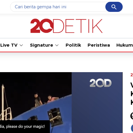
Cancel
Yang sedang ramai dicari
Tonton kabar te
#1
data live draw sgp
#2
piala presiden 2026
Live TV
Signature
Politik
Peristiwa
Hukum
#3
prabowo
#4
iran
#5
gempa hari ini
2
Promoted
Terakhir yang dicari
Loading...