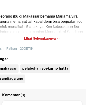
eorang ibu di Makassar bernama Mariama viral
arena memanjat tali kapal demi bisa berjualan roti
ntuk menafkahi 5 anaknya. Kini keberadaan Ibu
ariama dicari oleh mantan Menparekraf Sandiaga
no.
Lihat Selengkapnya
shri Fathan - 20DETIK
ags:
uh
makassar
pelabuhan soekarno hatta
sandiaga uno