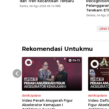
dan Tren Kecantikan Terbaru
Recognition
Pelanggara
Kamis, 06 Agu 2026 06:16 WIB
Terekam ET
Selasa, 04 Agu 
Lihat
Rekomendasi Untukmu
04:15
Prev
detikUpdate
detikUpdate
Video Peraih Anugerah Figur
Video: Daft
Akselerator Kemajuan I
Figur Aksel