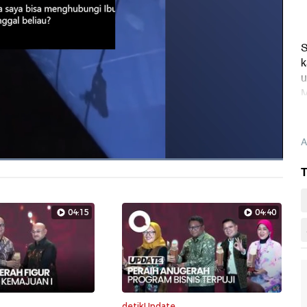
S
k
u
M
U
A
Dimuat
:
T
100.00%
Layarpen
04:15
04:40
detikUpdate