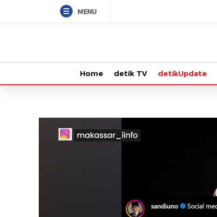
MENU
Home
detik TV
detikUpdate