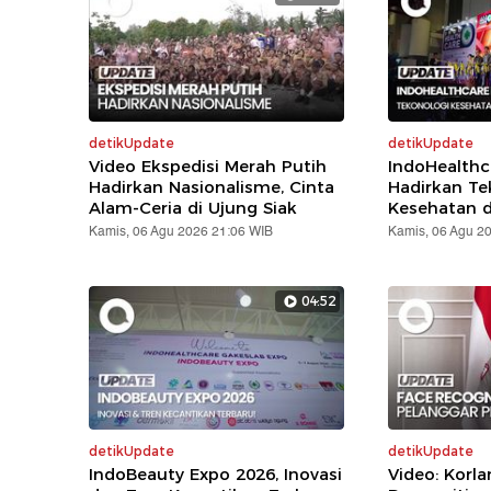
detikUpdate
detikUpdate
Video Ekspedisi Merah Putih
IndoHealthc
Hadirkan Nasionalisme, Cinta
Hadirkan Te
Alam-Ceria di Ujung Siak
Kesehatan d
Kamis, 06 Agu 2026 21:06 WIB
Kamis, 06 Agu 2
04:52
detikUpdate
detikUpdate
IndoBeauty Expo 2026, Inovasi
Video: Korla