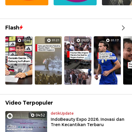
Flash
00:46
01:21
00:55
01:17
Video Terpopuler
detikUpdate
04:52
IndoBeauty Expo 2026, Inovasi dan
Tren Kecantikan Terbaru