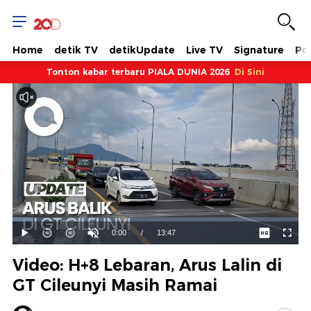
Home
detik TV
detikUpdate
Live TV
Signature
Pol
Tonton kabar terbaru PIALA DUNIA 2026
Di Sini
Dimuat
:
7.26%
Waktu
0:00
/
Durasi
13:47
Mainkan
Suara
Layar
Hidup
Saat
Video: H+8 Lebaran, Arus Lalin di
ini
GT Cileunyi Masih Ramai