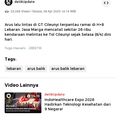
detikUpdate
23,098 Views | Selasa, 08 Apr 2025 18:19 WIB
Arus lalu lintas di GT Cileunyi terpantau ramai di H+8
Lebaran. Jasa Marga mencatat sekitar 26 ribu
kendaraan melintas ke Tol Cileunyi sejak Selasa (8/4) dini
hari.
Yuga Hassani - 20DETIK
Tags:
lebaran
arus balik
arus balik lebaran
Video Lainnya
detikUpdate
04:39
IndoHealthcare Expo 2026
Hadirkan Teknologi Kesehatan dari
9 Negara!