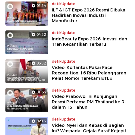
detikUpdate
05:54
ILF & IGT Expo 2026 Resmi Dibuka,
Hadirkan Inovasi Industri
Manufaktur
detikUpdate
04:52
IndoBeauty Expo 2026, Inovasi dan
Tren Kecantikan Terbaru
detikUpdate
03:52
Video: Korlantas Pakai Face
Recognition, 16 Ribu Pelanggaran
Pelat Nomor Terekam ETLE
detikUpdate
01:36
Video Prabowo: Ini Kunjungan
Resmi Pertama PM Thailand ke RI
dalam 15 Tahun
detikUpdate
02:13
Video: Nyeri dan Kebas di Bagian
Ini? Waspadai Gejala Saraf Kejepit