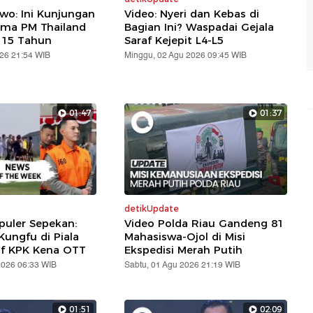
wo: Ini Kunjungan
Video: Nyeri dan Kebas di
ama PM Thailand
Bagian Ini? Waspadai Gejala
 15 Tahun
Saraf Kejepit L4-L5
026 21:54 WIB
Minggu, 02 Agu 2026 09:45 WIB
01:47
01:37
detikUpdate
puler Sepekan:
Video Polda Riau Gandeng 81
ungfu di Piala
Mahasiswa-Ojol di Misi
af KPK Kena OTT
Ekspedisi Merah Putih
2026 06:33 WIB
Sabtu, 01 Agu 2026 21:19 WIB
01:51
02:09