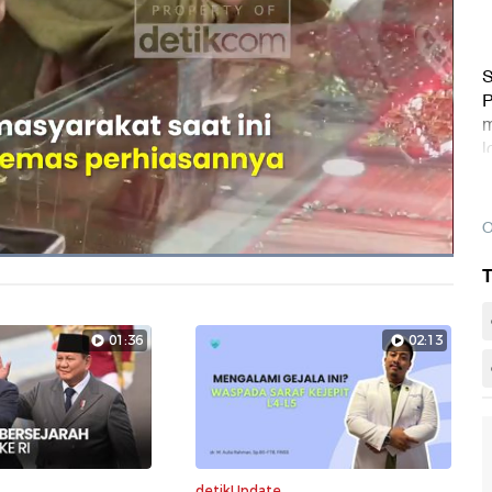
S
P
m
l
O
Dimuat
:
T
100.00%
Layarpen
01:36
02:13
detikUpdate