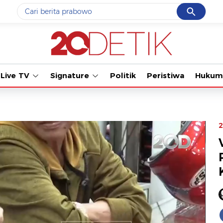
Cancel
Yang sedang ramai dicari
Tonton kabar
#1
gempa hari ini
#2
demo
Live TV
Signature
Politik
Peristiwa
Hukum
#3
gempa
#4
iran
#5
prabowo
2
Promoted
Terakhir yang dicari
Loading...