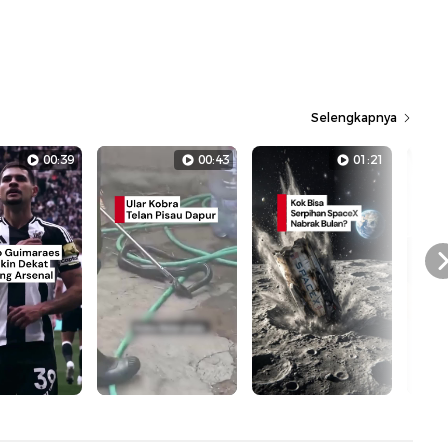
Selengkapnya
00:39
00:43
01:21