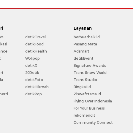
ri
Layanan
ws
detikTravel
berbuatbaik.id
kasi
detikFood
Pasang Mata
ance
detikHealth
Adsmart
t
Wolipop
detikEvent
t
detikX
Signature Awards
rt
20Detik
Trans Snow World
la
detikFoto
Trans Studio
o
detikHikmah
Bingkai.id
perti
detikPop
Ziswafctarsa.id
Flying Over Indonesia
For Your Business
rekomendit
Community Connect