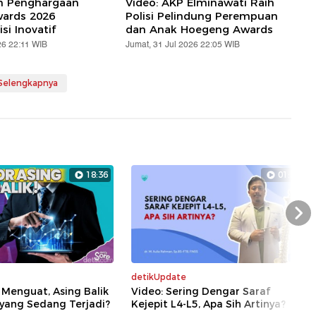
ih Penghargaan
Video: AKP Elminawati Raih
ards 2026
Polisi Pelindung Perempuan
si Inovatif
dan Anak Hoegeng Awards
26 22:11 WIB
Jumat, 31 Jul 2026 22:05 WIB
 Selengkapnya
18:36
01:39
Nex
detikUpdate
 Menguat, Asing Balik
Video: Sering Dengar Saraf
 yang Sedang Terjadi?
Kejepit L4-L5, Apa Sih Artinya?