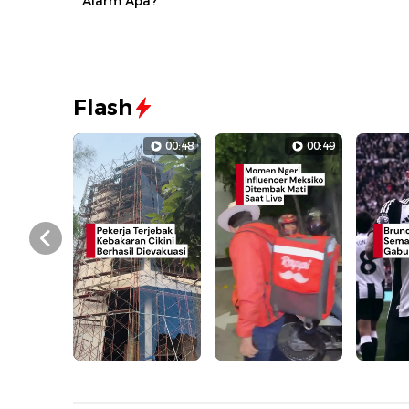
Alarm Apa?
Flash
00:48
00:49
Prev