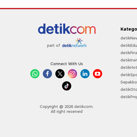
Katego
detikNe
detikEdu
part of
detikFin
detikIne
Connect With Us
detikHo
detikSpo
Sepakbo
detikOt
detikPro
Copyright @ 2026 detikcom.
All right reserved