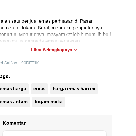
alah satu penjual emas perhiasan di Pasar
almerah, Jakarta Barat, mengaku penjualannya
enurun. Menurutnya, masyarakat lebih memilih beli
ogam mulia daripada emas perhiasan.
Lihat Selengkapnya
ri Salfian - 20DETIK
ags:
uh
emas harga
emas
harga emas hari ini
emas antam
logam mulia