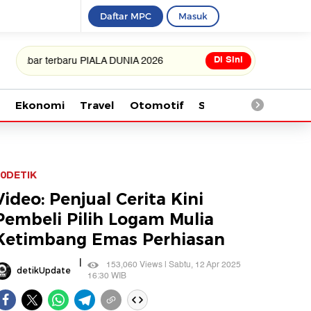
Daftar MPC
Masuk
Di Sini
 terbaru PIALA DUNIA 2026
Ekonomi
Travel
Otomotif
Saintek
Kesehata
0DETIK
Video: Penjual Cerita Kini
Pembeli Pilih Logam Mulia
Ketimbang Emas Perhiasan
|
153,060 Views | Sabtu, 12 Apr 2025
detikUpdate
16:30 WIB