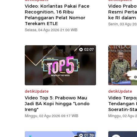
Video: Korlantas Pakai Face
Video Prabo
Recognition, 16 Ribu
Resmi Pert
Pelanggaran Pelat Nomor
ke RI dalam
Terekam ETLE
Senin, 03 Agu 2
Selasa, 04 Agu 2026 21:00 WIB
02:07
detikUpdate
detikUpdate
Video Top 5: Prabowo Mau
Video Terpo
Jadi BA Kopi hingga "Londo
Tendangan K
Ireng"
Soeratin-St
Minggu, 02 Agu 2026 09:17 WIB
Minggu, 02 Agu 
01:39