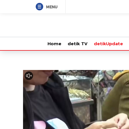
MENU
Home
detik TV
detikUpdate