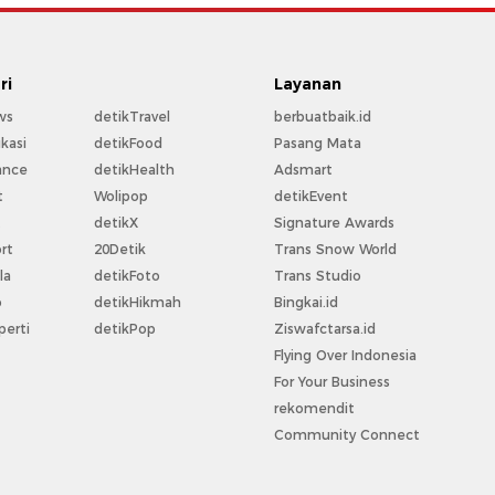
ri
Layanan
ws
detikTravel
berbuatbaik.id
kasi
detikFood
Pasang Mata
ance
detikHealth
Adsmart
t
Wolipop
detikEvent
t
detikX
Signature Awards
rt
20Detik
Trans Snow World
la
detikFoto
Trans Studio
o
detikHikmah
Bingkai.id
perti
detikPop
Ziswafctarsa.id
Flying Over Indonesia
For Your Business
rekomendit
Community Connect