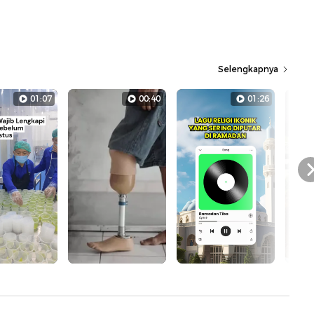
Selengkapnya
01:07
00:40
01:26