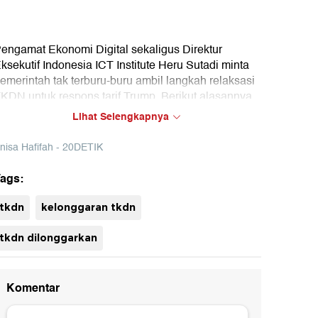
engamat Ekonomi Digital sekaligus Direktur
ksekutif Indonesia ICT Institute Heru Sutadi minta
emerintah tak terburu-buru ambil langkah relaksasi
KDN untuk respons tarif Trump. Berikut alasannya
Lihat Selengkapnya
nisa Hafifah - 20DETIK
ags:
uh
tkdn
kelonggaran tkdn
tkdn dilonggarkan