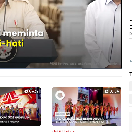
P
E
p
T
A
T
Layarpen
04:39
05:54
detikUpdate