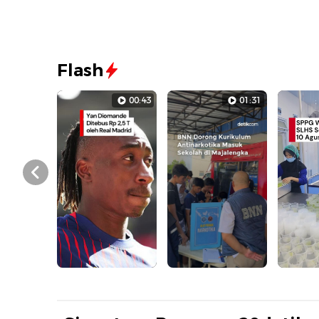
Flash
00:43
01:31
Prev