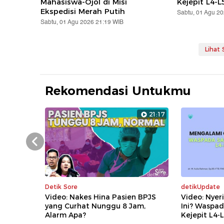
Mahasiswa-Ojol di Misi
Kejepit L4-L
Ekspedisi Merah Putih
Sabtu, 01 Agu 2
Sabtu, 01 Agu 2026 21:19 WIB
Lihat
Rekomendasi Untukmu
21:17
Prev
Detik Sore
detikUpdate
Video: Nakes Hina Pasien BPJS
Video: Nyer
yang Curhat Nunggu 8 Jam,
Ini? Waspad
Alarm Apa?
Kejepit L4-