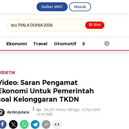
Daftar MPC
Masuk
Di Sini
u PIALA DUNIA 2026
Ekonomi
Travel
Otomotif
Saintek
Kesehata
0DETIK
Video: Saran Pengamat
Ekonomi Untuk Pemerintah
soal Kelonggaran TKDN
|
58,397 Views | Minggu, 13 Apr 2025
detikUpdate
12:30 WIB