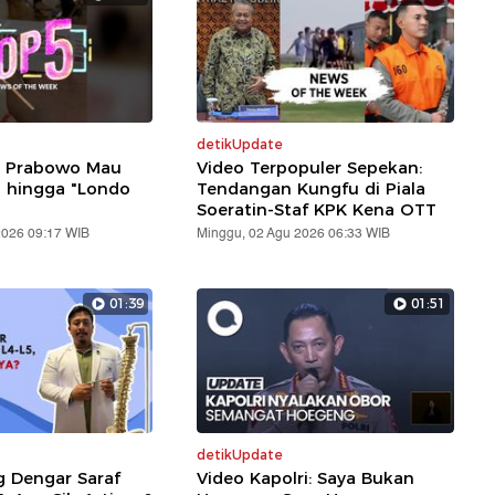
detikUpdate
: Prabowo Mau
Video Terpopuler Sepekan:
i hingga "Londo
Tendangan Kungfu di Piala
Soeratin-Staf KPK Kena OTT
2026 09:17 WIB
Minggu, 02 Agu 2026 06:33 WIB
01:39
01:51
detikUpdate
g Dengar Saraf
Video Kapolri: Saya Bukan