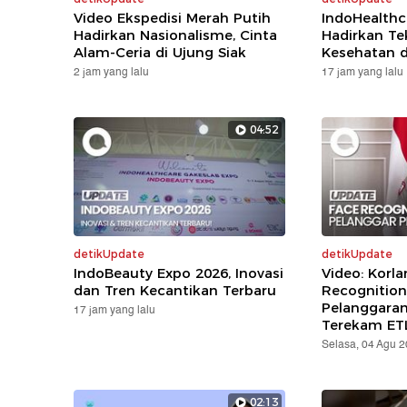
Video Ekspedisi Merah Putih
IndoHealthc
Hadirkan Nasionalisme, Cinta
Hadirkan Te
Alam-Ceria di Ujung Siak
Kesehatan d
2 jam yang lalu
17 jam yang lalu
04:52
detikUpdate
detikUpdate
IndoBeauty Expo 2026, Inovasi
Video: Korla
dan Tren Kecantikan Terbaru
Recognition
Pelanggara
17 jam yang lalu
Terekam ET
Selasa, 04 Agu 
02:13