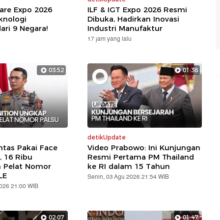
are Expo 2026
ILF & IGT Expo 2026 Resmi
knologi
Dibuka, Hadirkan Inovasi
ari 9 Negara!
Industri Manufaktur
17 jam yang lalu
03:52
01:36
detikUpdate
ntas Pakai Face
Video Prabowo: Ini Kunjungan
, 16 Ribu
Resmi Pertama PM Thailand
n Pelat Nomor
ke RI dalam 15 Tahun
LE
Senin, 03 Agu 2026 21:54 WIB
2026 21:00 WIB
02:07
01:47