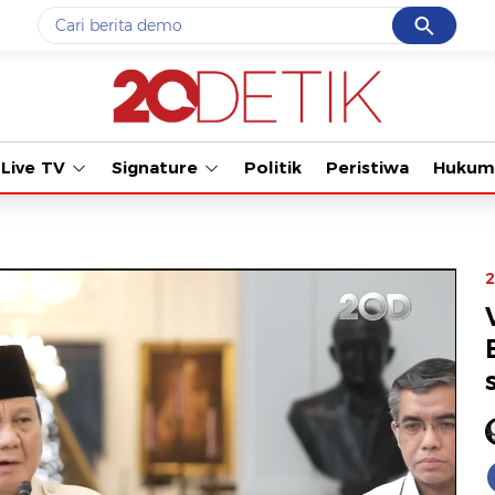
Cancel
Yang sedang ramai dicari
Tonton kabar terbar
#1
gempa hari ini
#2
gempa
Live TV
Signature
Politik
Peristiwa
Hukum
#3
prabowo
#4
iran
#5
demo
2
Promoted
Terakhir yang dicari
Loading...