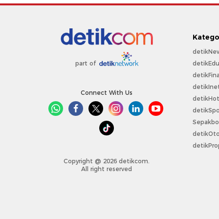
Katego
detikNe
detikEdu
part of
detikFin
detikIne
Connect With Us
detikHo
detikSpo
Sepakbo
detikOt
detikPro
Copyright @ 2026 detikcom.
All right reserved