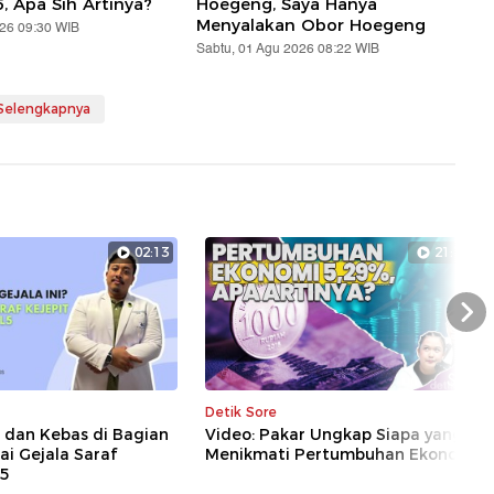
5, Apa Sih Artinya?
Hoegeng, Saya Hanya
Menyalakan Obor Hoegeng
026 09:30 WIB
Sabtu, 01 Agu 2026 08:22 WIB
 Selengkapnya
02:13
21:17
Nex
Detik Sore
i dan Kebas di Bagian
Video: Pakar Ungkap Siapa yang
ai Gejala Saraf
Menikmati Pertumbuhan Ekonomi
L5