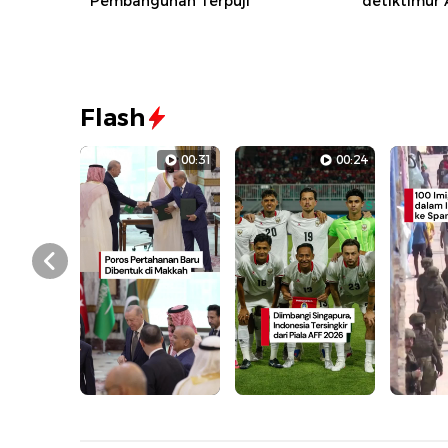
Pembangunan Terpuji
detiktimur
Flash
00:31
00:24
Prev