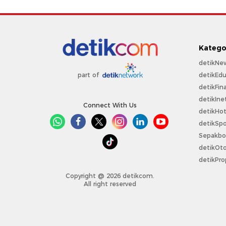
Katego
detikNe
detikEdu
part of
detikFin
detikIne
Connect With Us
detikHo
detikSpo
Sepakbo
detikOt
detikPro
Copyright @ 2026 detikcom.
All right reserved