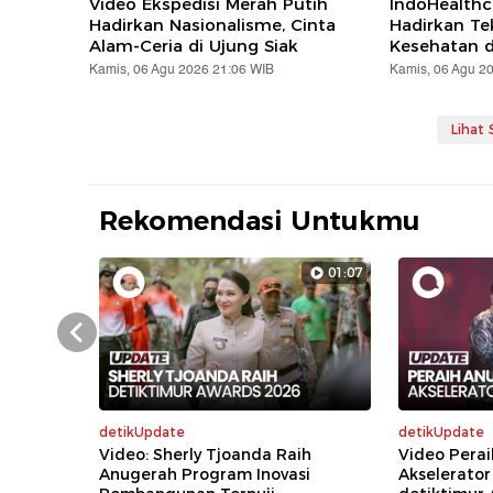
Video Ekspedisi Merah Putih
IndoHealthc
Hadirkan Nasionalisme, Cinta
Hadirkan Te
Alam-Ceria di Ujung Siak
Kesehatan d
Kamis, 06 Agu 2026 21:06 WIB
Kamis, 06 Agu 2
Lihat
Rekomendasi Untukmu
01:07
Prev
detikUpdate
detikUpdate
Video: Sherly Tjoanda Raih
Video Perai
Anugerah Program Inovasi
Akselerator