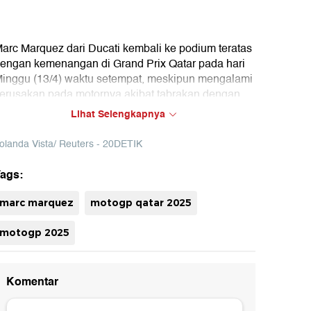
arc Marquez dari Ducati kembali ke podium teratas
engan kemenangan di Grand Prix Qatar pada hari
inggu (13/4) waktu setempat, meskipun mengalami
erusakan pada motornya akibat tabrakan dengan
audaranya Alex pada putaran pertama. Marc, yang
Lihat Selengkapnya
eraih posisi pole keempatnya berturut-turut dengan
ekor putaran serta kemenangan sprint keempat
olanda Vista/ Reuters - 20DETIK
ada Sabtu (12/4), menang di Sirkuit Internasional
usail untuk pertama kalinya sejak 2014.
ags:
uh
marc marquez
motogp qatar 2025
motogp 2025