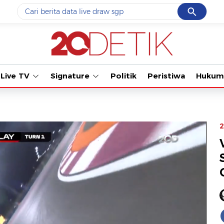
Cancel
Yang sedang ramai dicari
#1
data live draw sgp
#2
k-talk
Live TV
Signature
Politik
Peristiwa
Hukum
#3
kebakaran
#4
prabowo
#5
gempa hari ini
2
Promoted
Terakhir yang dicari
Loading...