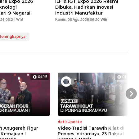
are Expo 2026
ILF & IGT Expo 2026 Resmi
knologi
Dibuka, Hadirkan Inovasi
ari 9 Negara!
Industri Manufaktur
026 06:21 WIB
Kamis, 06 Agu 2026 06:20 WIB
 Selengkapnya
04:15
01:24
Nex
detikUpdate
h Anugerah Figur
Video Tradisi Tarawih Kilat di
 Kemajuan I
Ponpes Indramayu, 23 Rakaat