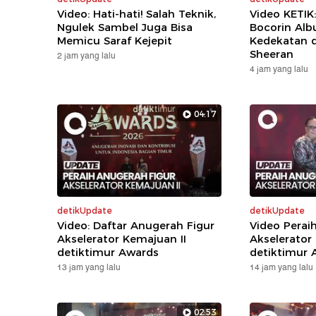
Video: Hati-hati! Salah Teknik,
Video KETIK
Ngulek Sambel Juga Bisa
Bocorin Alb
Memicu Saraf Kejepit
Kedekatan 
Sheeran
2 jam yang lalu
4 jam yang lalu
04:17
detikUpdate
detikUpdate
Video: Daftar Anugerah Figur
Video Perai
Akselerator Kemajuan II
Akselerator
detiktimur Awards
detiktimur 
13 jam yang lalu
14 jam yang lalu
02:53