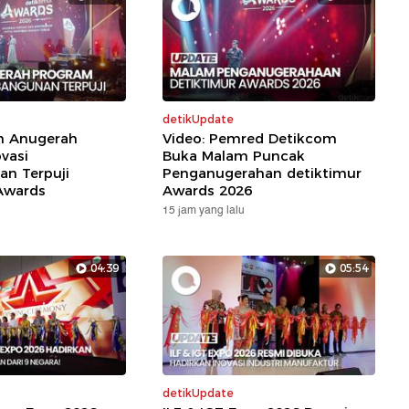
detikUpdate
ih Anugerah
Video: Pemred Detikcom
vasi
Buka Malam Puncak
n Terpuji
Penganugerahan detiktimur
Awards
Awards 2026
15 jam yang lalu
04:39
05:54
detikUpdate