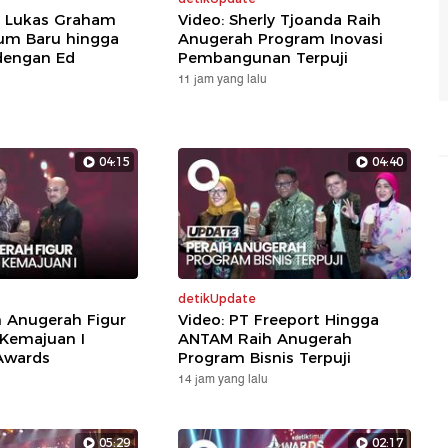
: Lukas Graham
Video: Sherly Tjoanda Raih
um Baru hingga
Anugerah Program Inovasi
dengan Ed
Pembangunan Terpuji
11 jam yang lalu
04:15
04:40
detikUpdate
h Anugerah Figur
Video: PT Freeport Hingga
 Kemajuan I
ANTAM Raih Anugerah
Awards
Program Bisnis Terpuji
14 jam yang lalu
05:29
02:17