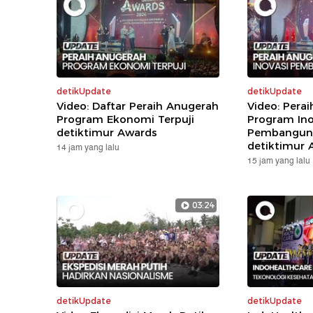
detikUpdate
detikUpdate
Video: Daftar Peraih Anugerah
Video: Pera
Program Ekonomi Terpuji
Program Ino
detiktimur Awards
Pembanguna
detiktimur 
14 jam yang lalu
15 jam yang lalu
03:24
detikUpdate
detikUpdate