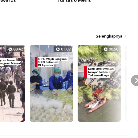
 Awards
Tuntas 6 Menit
Selengkapnya
00:42
01:07
00:56