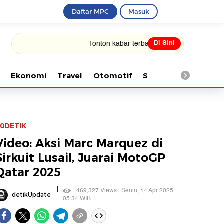
Daftar MPC
Masuk
Di Sini
Tonton kabar terbaru PIALA DUNIA 2026
Ekonomi
Travel
Otomotif
Saintek
Kesehata
0DETIK
Video: Aksi Marc Marquez di
Sirkuit Lusail, Juarai MotoGP
Qatar 2025
|
469,327 Views | Senin, 14 Apr 2025
detikUpdate
05:34 WIB