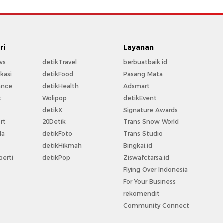
ri
Layanan
ws
detikTravel
berbuatbaik.id
kasi
detikFood
Pasang Mata
ance
detikHealth
Adsmart
t
Wolipop
detikEvent
t
detikX
Signature Awards
rt
20Detik
Trans Snow World
la
detikFoto
Trans Studio
o
detikHikmah
Bingkai.id
perti
detikPop
Ziswafctarsa.id
Flying Over Indonesia
For Your Business
rekomendit
Community Connect