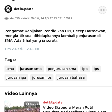
detikUpdate
44,550 Views | Senin, 14 Apr 2025 07:10 WIB
Pengamat Kebijakan Pendidikan UPI, Cecep Darmawan,
mengkritik soal dihidupkannya kembali penjurusan di
SMA. Ada 3 hal yang ia soroti.
Tim 20Detik - 20DETIK
Tags:
sma
jurusan sma
penjurusan sma
ipa
ips
jurusan ipa
jurusan ips
jurusan bahasa
Video Lainnya
detikUpdate
03:24
Video Ekspedisi Merah Putih
Hadirkan Nasionalisme, Cinta Alam-