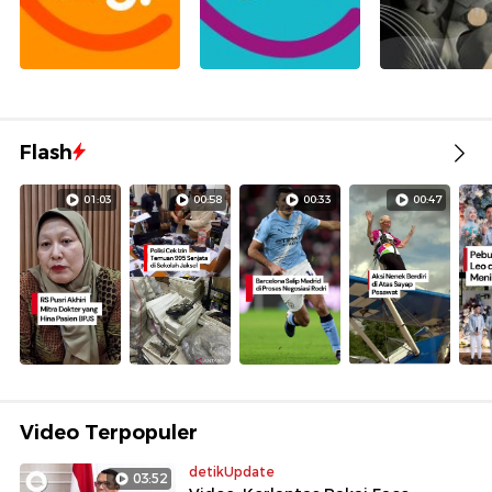
Flash
01:03
00:58
00:33
00:47
Video Terpopuler
detikUpdate
03:52