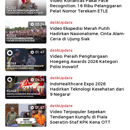
Video: Korlantas Pakai Face
Recognition, 16 Ribu Pelanggaran
Pelat Nomor Terekam ETLE
detikUpdate
03:24
Video Ekspedisi Merah Putih
Hadirkan Nasionalisme, Cinta Alam-
Ceria di Ujung Siak
detikUpdate
01:47
Video: Peraih Penghargaan
Hoegeng Awards 2026 Kategori
Polisi Inovatif
detikUpdate
04:39
IndoHealthcare Expo 2026
Hadirkan Teknologi Kesehatan dari
9 Negara!
detikUpdate
01:47
Video Terpopuler Sepekan:
Tendangan Kungfu di Piala
Soeratin-Staf KPK Kena OTT