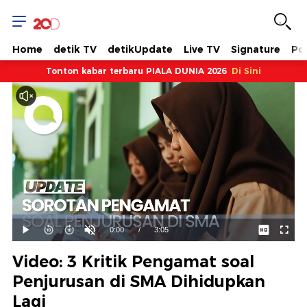
Home
detik TV
detikUpdate
Live TV
Signature
Pol
Tonton kabar terbaru PIALA DUNIA 2026
Di Sini
Dimuat
:
32.46%
Waktu
0:00
/
Durasi
3:05
Mainkan
Suara
Layar
Hidup
Saat
Video: 3 Kritik Pengamat soal
ini
Penjurusan di SMA Dihidupkan
Lagi