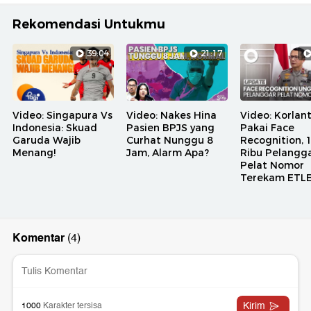
Rekomendasi Untukmu
39:04
21:17
Video: Singapura Vs
Video: Nakes Hina
Video: Korlan
Indonesia: Skuad
Pasien BPJS yang
Pakai Face
Garuda Wajib
Curhat Nunggu 8
Recognition, 
Menang!
Jam, Alarm Apa?
Ribu Pelangg
Pelat Nomor
Terekam ETL