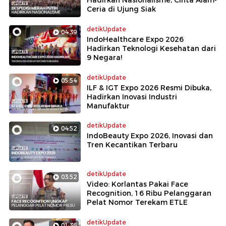
Ceria di Ujung Siak
detikUpdate
04:39
IndoHealthcare Expo 2026
Hadirkan Teknologi Kesehatan dari
9 Negara!
detikUpdate
05:54
ILF & IGT Expo 2026 Resmi Dibuka,
Hadirkan Inovasi Industri
Manufaktur
detikUpdate
04:52
IndoBeauty Expo 2026, Inovasi dan
Tren Kecantikan Terbaru
detikUpdate
03:52
Video: Korlantas Pakai Face
Recognition, 16 Ribu Pelanggaran
Pelat Nomor Terekam ETLE
detikUpdate
01:36