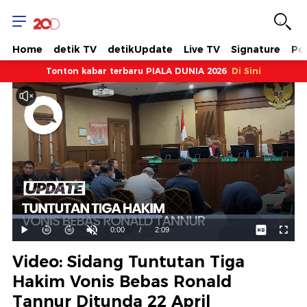
Home
detik TV
detikUpdate
Live TV
Signature
Pol
Tonton kabar terbaru PIALA DUNIA 2026
Di Sini
Dimuat
:
52.99%
Waktu
0:00
/
Durasi
2:09
Mainkan
Suara
Layar
Hidup
Saat
Video: Sidang Tuntutan Tiga
ini
Hakim Vonis Bebas Ronald
Tannur Ditunda 22 April