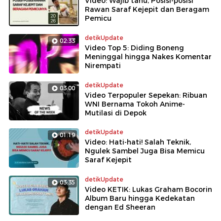
Video: Wajib tahu, Posisi-posisi
Rawan Saraf Kejepit dan Beragam
Pemicu
detikUpdate
02:33
Video Top 5: Diding Boneng
Meninggal hingga Nakes Komentar
Nirempati
detikUpdate
03:00
Video Terpopuler Sepekan: Ribuan
WNI Bernama Tokoh Anime-
Mutilasi di Depok
detikUpdate
01:19
Video: Hati-hati! Salah Teknik,
Ngulek Sambel Juga Bisa Memicu
Saraf Kejepit
detikUpdate
03:35
Video KETIK: Lukas Graham Bocorin
Album Baru hingga Kedekatan
dengan Ed Sheeran