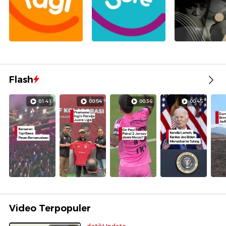
Flash
01:41
00:54
00:36
00:45
Video Terpopuler