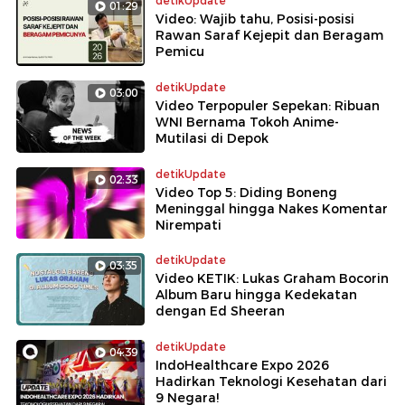
detikUpdate
01:29
Video: Wajib tahu, Posisi-posisi
Rawan Saraf Kejepit dan Beragam
Pemicu
detikUpdate
03:00
Video Terpopuler Sepekan: Ribuan
WNI Bernama Tokoh Anime-
Mutilasi di Depok
detikUpdate
02:33
Video Top 5: Diding Boneng
Meninggal hingga Nakes Komentar
Nirempati
detikUpdate
03:35
Video KETIK: Lukas Graham Bocorin
Album Baru hingga Kedekatan
dengan Ed Sheeran
detikUpdate
04:39
IndoHealthcare Expo 2026
Hadirkan Teknologi Kesehatan dari
9 Negara!