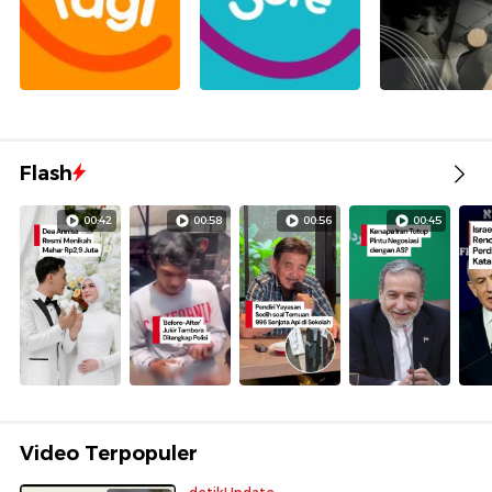
Flash
00:42
00:58
00:56
00:45
Video Terpopuler