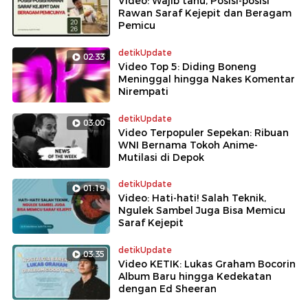
Video: Wajib tahu, Posisi-posisi
Rawan Saraf Kejepit dan Beragam
Pemicu
detikUpdate
02:33
Video Top 5: Diding Boneng
Meninggal hingga Nakes Komentar
Nirempati
detikUpdate
03:00
Video Terpopuler Sepekan: Ribuan
WNI Bernama Tokoh Anime-
Mutilasi di Depok
detikUpdate
01:19
Video: Hati-hati! Salah Teknik,
Ngulek Sambel Juga Bisa Memicu
Saraf Kejepit
detikUpdate
03:35
Video KETIK: Lukas Graham Bocorin
Album Baru hingga Kedekatan
dengan Ed Sheeran