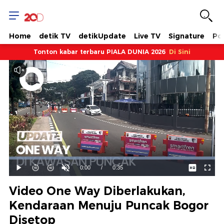
Home
detik TV
detikUpdate
Live TV
Signature
Pol
Tonton kabar terbaru PIALA DUNIA 2026
Di Sini
Dimuat
:
100.00%
Waktu
0:00
/
Durasi
0:35
Mainkan
Suara
Layar
Hidup
Saat
Video One Way Diberlakukan,
ini
Kendaraan Menuju Puncak Bogor
Disetop