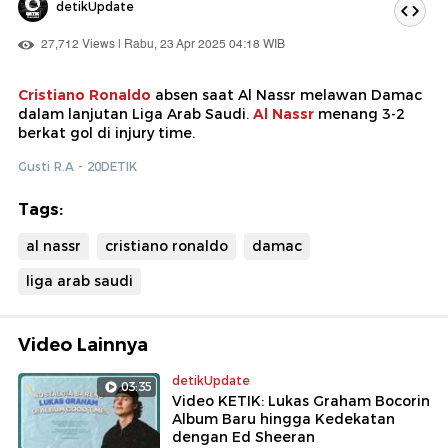
detikUpdate
27,712 Views | Rabu, 23 Apr 2025 04:18 WIB
Cristiano Ronaldo
absen saat Al Nassr melawan Damac
dalam lanjutan Liga Arab Saudi.
Al Nassr
menang 3-2
berkat gol di injury time.
Gusti R.A - 20DETIK
Tags:
al nassr
cristiano ronaldo
damac
liga arab saudi
Video Lainnya
detikUpdate
03:35
Video KETIK: Lukas Graham Bocorin
Album Baru hingga Kedekatan
dengan Ed Sheeran