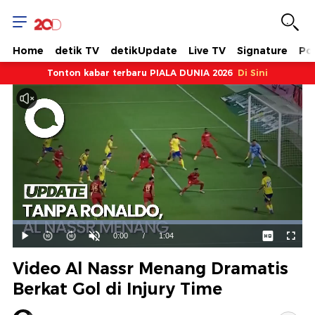
Home
detik TV
detikUpdate
Live TV
Signature
Pol
Tonton kabar terbaru PIALA DUNIA 2026
Di Sini
Dimuat
:
100.00%
Waktu
0:00
/
Durasi
1:04
Mainkan
Suara
Layar
Hidup
Saat
Video Al Nassr Menang Dramatis
ini
Berkat Gol di Injury Time