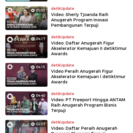
detikUpdate
01:07
Video: Sherly Tjoanda Raih
Anugerah Program Inovasi
Pembangunan Terpuji
detikUpdate
04:17
Video: Daftar Anugerah Figur
Akselerator Kemajuan II detiktimur
Awards
detikUpdate
04:15
Video Peraih Anugerah Figur
Akselerator Kemajuan I detiktimur
Awards
detikUpdate
04:40
Video: PT Freeport Hingga ANTAM
Raih Anugerah Program Bisnis
Terpuji
detikUpdate
02:53
Video: Daftar Peraih Anugerah