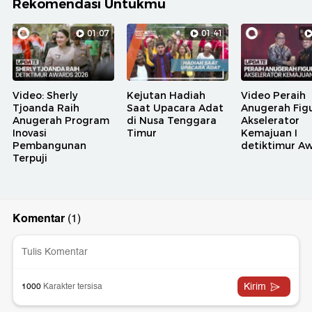
Rekomendasi Untukmu
01:07
01:41
Video: Sherly
Kejutan Hadiah
Video Peraih
Tjoanda Raih
Saat Upacara Adat
Anugerah Fig
Anugerah Program
di Nusa Tenggara
Akselerator
Inovasi
Timur
Kemajuan I
Pembangunan
detiktimur A
Terpuji