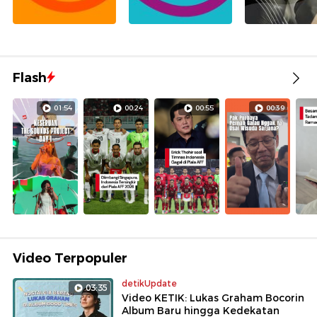
Flash
01:54
00:24
00:55
00:39
Video Terpopuler
detikUpdate
03:35
Video KETIK: Lukas Graham Bocorin
Album Baru hingga Kedekatan