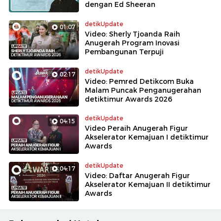
dengan Ed Sheeran
detikUpdate
01:07
Video: Sherly Tjoanda Raih
Anugerah Program Inovasi
Pembangunan Terpuji
detikUpdate
02:17
Video: Pemred Detikcom Buka
Malam Puncak Penganugerahan
detiktimur Awards 2026
detikUpdate
04:15
Video Peraih Anugerah Figur
Akselerator Kemajuan I detiktimur
Awards
detikUpdate
04:17
Video: Daftar Anugerah Figur
Akselerator Kemajuan II detiktimur
Awards