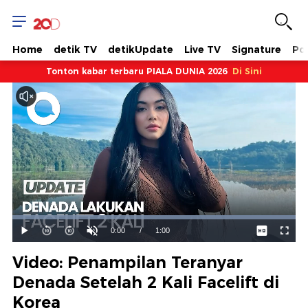
Home
detik TV
detikUpdate
Live TV
Signature
Pol
Tonton kabar terbaru PIALA DUNIA 2026
Di Sini
Dimuat
:
100.00%
Waktu
0:00
/
Durasi
1:00
Mainkan
Suara
Layar
Hidup
Saat
Video: Penampilan Teranyar
ini
Denada Setelah 2 Kali Facelift di
Korea