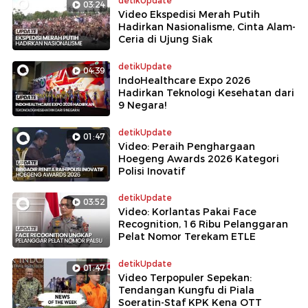
detikUpdate
03:24
Video Ekspedisi Merah Putih
Hadirkan Nasionalisme, Cinta Alam-
Ceria di Ujung Siak
detikUpdate
04:39
IndoHealthcare Expo 2026
Hadirkan Teknologi Kesehatan dari
9 Negara!
detikUpdate
01:47
Video: Peraih Penghargaan
Hoegeng Awards 2026 Kategori
Polisi Inovatif
detikUpdate
03:52
Video: Korlantas Pakai Face
Recognition, 16 Ribu Pelanggaran
Pelat Nomor Terekam ETLE
detikUpdate
01:47
Video Terpopuler Sepekan:
Tendangan Kungfu di Piala
Soeratin-Staf KPK Kena OTT