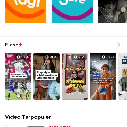
Flash
00:36
01:09
01:21
00:39
Video Terpopuler