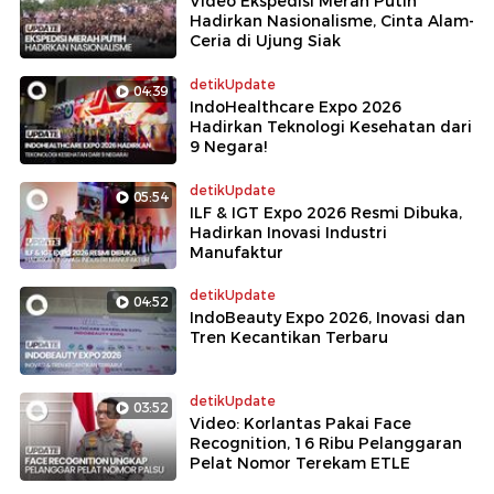
Video Ekspedisi Merah Putih
Hadirkan Nasionalisme, Cinta Alam-
Ceria di Ujung Siak
detikUpdate
04:39
IndoHealthcare Expo 2026
Hadirkan Teknologi Kesehatan dari
9 Negara!
detikUpdate
05:54
ILF & IGT Expo 2026 Resmi Dibuka,
Hadirkan Inovasi Industri
Manufaktur
detikUpdate
04:52
IndoBeauty Expo 2026, Inovasi dan
Tren Kecantikan Terbaru
detikUpdate
03:52
Video: Korlantas Pakai Face
Recognition, 16 Ribu Pelanggaran
Pelat Nomor Terekam ETLE