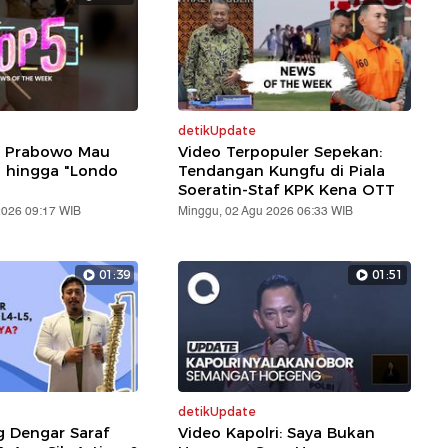
detikUpdate
: Prabowo Mau
Video Terpopuler Sepekan:
i hingga "Londo
Tendangan Kungfu di Piala
Soeratin-Staf KPK Kena OTT
2026 09:17 WIB
Minggu, 02 Agu 2026 06:33 WIB
01:39
01:51
detikUpdate
g Dengar Saraf
Video Kapolri: Saya Bukan