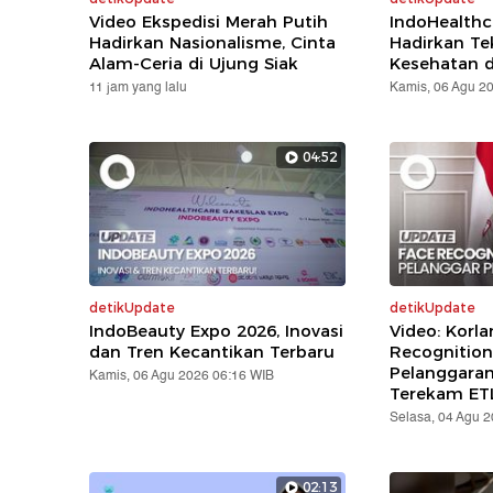
Video Ekspedisi Merah Putih
IndoHealthc
Hadirkan Nasionalisme, Cinta
Hadirkan Te
Alam-Ceria di Ujung Siak
Kesehatan d
11 jam yang lalu
Kamis, 06 Agu 2
04:52
detikUpdate
detikUpdate
IndoBeauty Expo 2026, Inovasi
Video: Korla
dan Tren Kecantikan Terbaru
Recognition
Pelanggara
Kamis, 06 Agu 2026 06:16 WIB
Terekam ET
Selasa, 04 Agu 
02:13