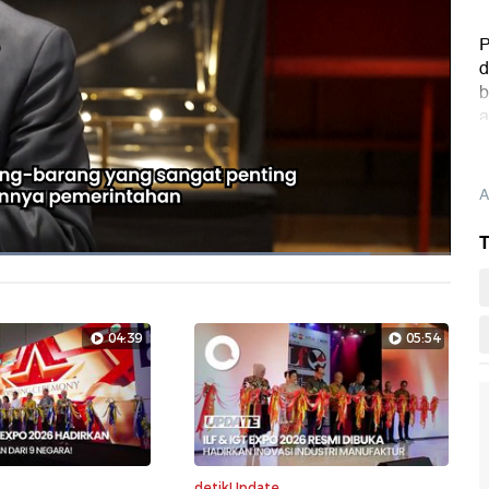
P
d
b
a
A
T
muat
:
.53%
Layarpen
04:39
05:54
detikUpdate