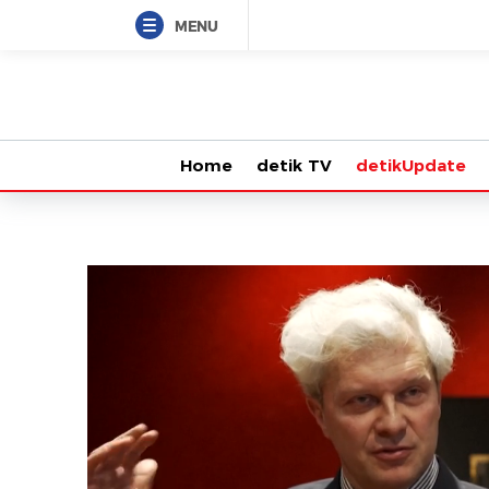
MENU
Home
detik TV
detikUpdate