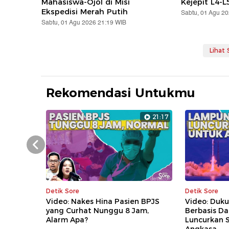
Mahasiswa-Ojol di Misi
Kejepit L4-L
Ekspedisi Merah Putih
Sabtu, 01 Agu 2
Sabtu, 01 Agu 2026 21:19 WIB
Lihat
Rekomendasi Untukmu
21:17
Prev
Detik Sore
Detik Sore
Video: Nakes Hina Pasien BPJS
Video: Du
yang Curhat Nunggu 8 Jam,
Berbasis D
Alarm Apa?
Luncurkan S