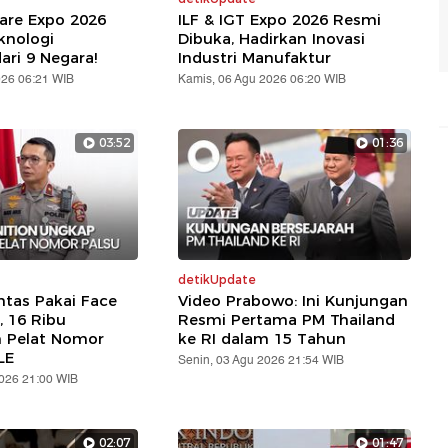
are Expo 2026
ILF & IGT Expo 2026 Resmi
knologi
Dibuka, Hadirkan Inovasi
ari 9 Negara!
Industri Manufaktur
026 06:21 WIB
Kamis, 06 Agu 2026 06:20 WIB
03:52
01:36
detikUpdate
ntas Pakai Face
Video Prabowo: Ini Kunjungan
, 16 Ribu
Resmi Pertama PM Thailand
n Pelat Nomor
ke RI dalam 15 Tahun
LE
Senin, 03 Agu 2026 21:54 WIB
2026 21:00 WIB
02:07
01:47