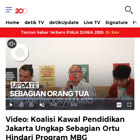
Home
detik TV
detikUpdate
Live TV
Signature
Pol
Tonton kabar terbaru PIALA DUNIA 2026
Di Sini
Dimuat
:
37.23%
Waktu
0:00
/
Durasi
3:01
Mainkan
Suara
Layar
Hidup
Saat
Video: Koalisi Kawal Pendidikan
ini
Jakarta Ungkap Sebagian Ortu
Hindari Program MBG