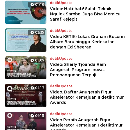
detikUpdate
01:19
Video: Hati-hati! Salah Teknik,
Ngulek Sambel Juga Bisa Memicu
Saraf Kejepit
detikUpdate
03:35
Video KETIK: Lukas Graham Bocorin
Album Baru hingga Kedekatan
dengan Ed Sheeran
detikUpdate
01:07
Video: Sherly Tjoanda Raih
Anugerah Program Inovasi
Pembangunan Terpuji
detikUpdate
04:17
Video: Daftar Anugerah Figur
Akselerator Kemajuan II detiktimur
Awards
detikUpdate
04:15
Video Peraih Anugerah Figur
Akselerator Kemajuan I detiktimur