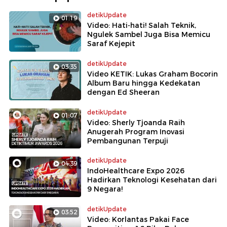
detikUpdate
01:19
Video: Hati-hati! Salah Teknik,
Ngulek Sambel Juga Bisa Memicu
Saraf Kejepit
detikUpdate
03:35
Video KETIK: Lukas Graham Bocorin
Album Baru hingga Kedekatan
dengan Ed Sheeran
detikUpdate
01:07
Video: Sherly Tjoanda Raih
Anugerah Program Inovasi
Pembangunan Terpuji
detikUpdate
04:39
IndoHealthcare Expo 2026
Hadirkan Teknologi Kesehatan dari
9 Negara!
detikUpdate
03:52
Video: Korlantas Pakai Face