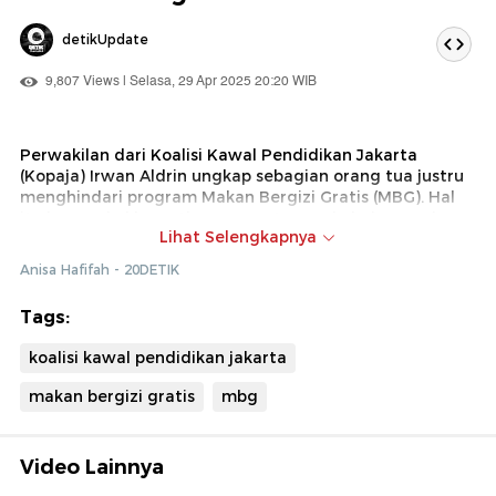
detikUpdate
9,807 Views | Selasa, 29 Apr 2025 20:20 WIB
Perwakilan dari Koalisi Kawal Pendidikan Jakarta
(Kopaja) Irwan Aldrin ungkap sebagian orang tua justru
menghindari program Makan Bergizi Gratis (MBG). Hal
itu karena kekhawatiran orang tua pada beberapa kasus
Lihat Selengkapnya
anak-anak yang keracunan menu MBG.
Anisa Hafifah - 20DETIK
Tags:
koalisi kawal pendidikan jakarta
makan bergizi gratis
mbg
Video Lainnya