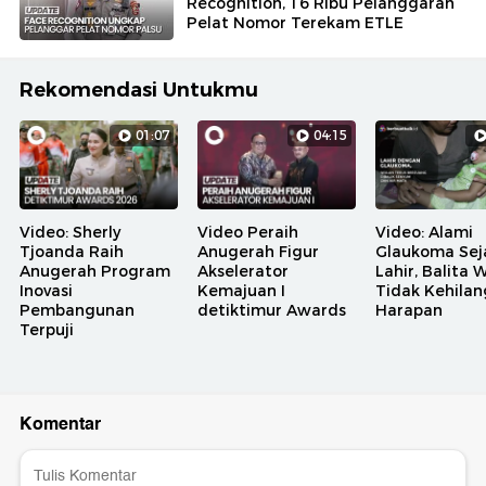
Recognition, 16 Ribu Pelanggaran
Pelat Nomor Terekam ETLE
Rekomendasi Untukmu
01:07
04:15
Video: Sherly
Video Peraih
Video: Alami
Tjoanda Raih
Anugerah Figur
Glaukoma Sej
Anugerah Program
Akselerator
Lahir, Balita 
Inovasi
Kemajuan I
Tidak Kehila
Pembangunan
detiktimur Awards
Harapan
Terpuji