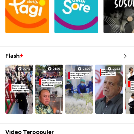
Flash
00:42
01:05
01:07
00:52
Video Terpopuler