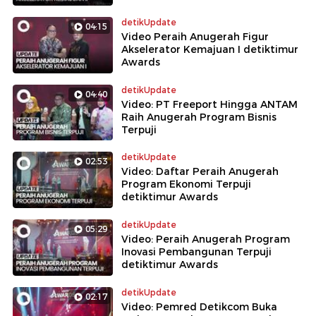
detikUpdate
04:15
Video Peraih Anugerah Figur
Akselerator Kemajuan I detiktimur
Awards
detikUpdate
04:40
Video: PT Freeport Hingga ANTAM
Raih Anugerah Program Bisnis
Terpuji
detikUpdate
02:53
Video: Daftar Peraih Anugerah
Program Ekonomi Terpuji
detiktimur Awards
detikUpdate
05:29
Video: Peraih Anugerah Program
Inovasi Pembangunan Terpuji
detiktimur Awards
detikUpdate
02:17
Video: Pemred Detikcom Buka