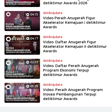
detiktimur Awards 2026
detikUpdate
04:15
Video Peraih Anugerah Figur
Akselerator Kemajuan I detiktimur
Awards
detikUpdate
04:17
Video: Daftar Anugerah Figur
Akselerator Kemajuan II detiktimur
Awards
detikUpdate
02:53
Video: Daftar Peraih Anugerah
Program Ekonomi Terpuji
detiktimur Awards
detikUpdate
05:29
Video: Peraih Anugerah Program
Inovasi Pembangunan Terpuji
detiktimur Awards