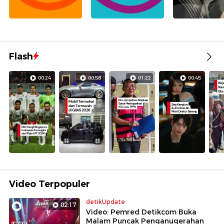
Flash
00:24
00:58
01:22
00:45
Video Terpopuler
detikUpdate
02:17
Video: Pemred Detikcom Buka
Malam Puncak Penganugerahan