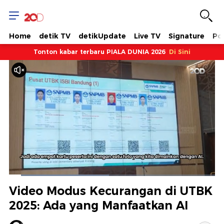
Home
detik TV
detikUpdate
Live TV
Signature
Pol
Tonton kabar terbaru PIALA DUNIA 2026
Di Sini
Dimuat
:
48.63%
Waktu
0:08
/
Durasi
2:23
Berhenti
Suara
Layar
Video Modus Kecurangan di UTBK
Hidup
Saat
2025: Ada yang Manfaatkan AI
ini