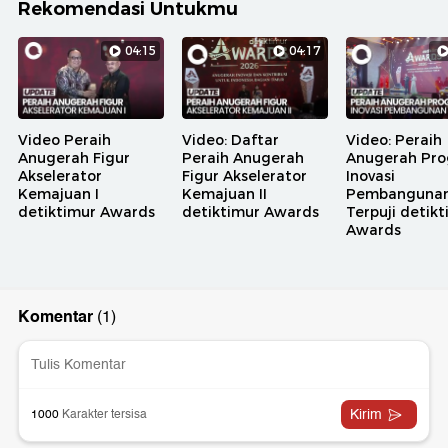
Rekomendasi Untukmu
04:15
04:17
Video Peraih
Video: Daftar
Video: Peraih
Anugerah Figur
Peraih Anugerah
Anugerah Pr
Akselerator
Figur Akselerator
Inovasi
Kemajuan I
Kemajuan II
Pembanguna
detiktimur Awards
detiktimur Awards
Terpuji detik
Awards