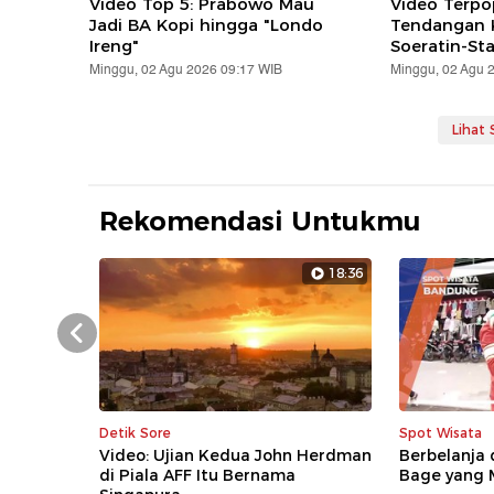
Video Top 5: Prabowo Mau
Video Terpo
Jadi BA Kopi hingga "Londo
Tendangan K
Ireng"
Soeratin-St
Minggu, 02 Agu 2026 09:17 WIB
Minggu, 02 Agu 
Lihat
Rekomendasi Untukmu
18:36
Prev
Detik Sore
Spot Wisata
Video: Ujian Kedua John Herdman
Berbelanja 
di Piala AFF Itu Bernama
Bage yang 