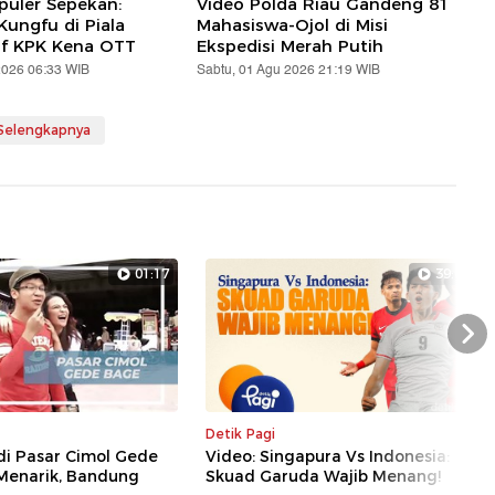
puler Sepekan:
Video Polda Riau Gandeng 81
ungfu di Piala
Mahasiswa-Ojol di Misi
af KPK Kena OTT
Ekspedisi Merah Putih
2026 06:33 WIB
Sabtu, 01 Agu 2026 21:19 WIB
 Selengkapnya
01:17
39:04
Nex
Detik Pagi
di Pasar Cimol Gede
Video: Singapura Vs Indonesia:
Menarik, Bandung
Skuad Garuda Wajib Menang!