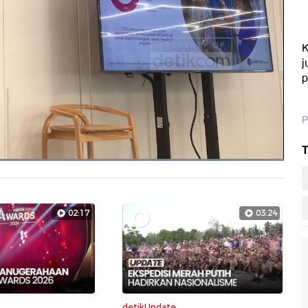
K
j
p
P
T
Dimuat
:
100.00%
Layarpen
02:17
03:24
detikUpdate