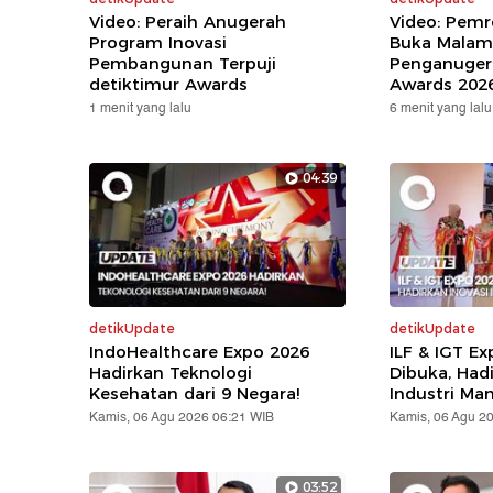
Video: Peraih Anugerah
Video: Pem
Program Inovasi
Buka Malam
Pembangunan Terpuji
Penganuger
detiktimur Awards
Awards 202
1 menit yang lalu
6 menit yang lalu
04:39
detikUpdate
detikUpdate
IndoHealthcare Expo 2026
ILF & IGT E
Hadirkan Teknologi
Dibuka, Hadi
Kesehatan dari 9 Negara!
Industri Ma
Kamis, 06 Agu 2026 06:21 WIB
Kamis, 06 Agu 2
03:52