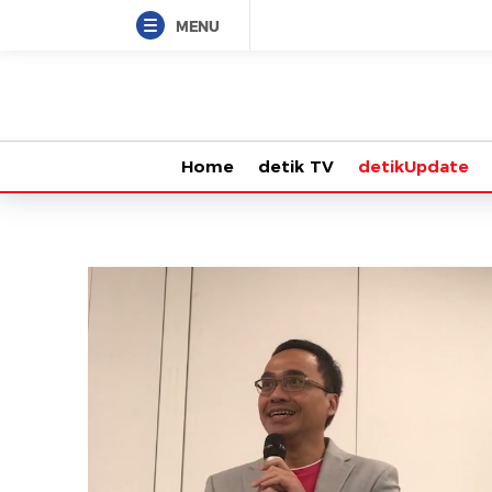
MENU
Home
detik TV
detikUpdate