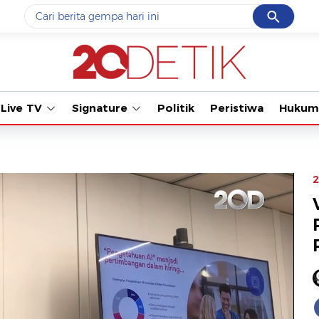
Cancel
Yang sedang ramai dicari
Tonton kabar
#1
data live draw sgp
#2
piala presiden 2026
Live TV
Signature
Politik
Peristiwa
Hukum
#3
prabowo
#4
iran
#5
gempa hari ini
2
Promoted
Terakhir yang dicari
Loading...