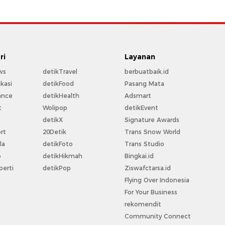
ri
Layanan
ws
detikTravel
berbuatbaik.id
kasi
detikFood
Pasang Mata
ance
detikHealth
Adsmart
t
Wolipop
detikEvent
t
detikX
Signature Awards
rt
20Detik
Trans Snow World
la
detikFoto
Trans Studio
o
detikHikmah
Bingkai.id
perti
detikPop
Ziswafctarsa.id
Flying Over Indonesia
For Your Business
rekomendit
Community Connect