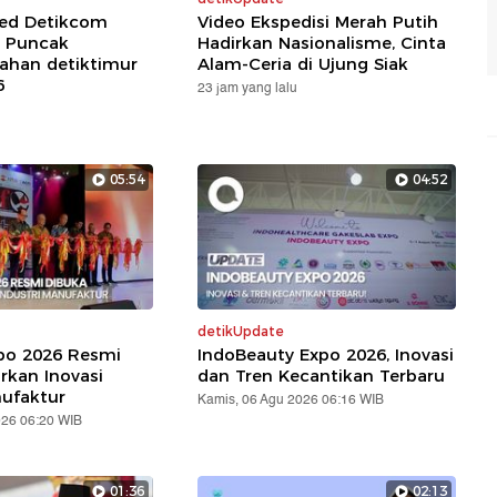
red Detikcom
Video Ekspedisi Merah Putih
 Puncak
Hadirkan Nasionalisme, Cinta
ahan detiktimur
Alam-Ceria di Ujung Siak
6
23 jam yang lalu
05:54
04:52
detikUpdate
xpo 2026 Resmi
IndoBeauty Expo 2026, Inovasi
rkan Inovasi
dan Tren Kecantikan Terbaru
nufaktur
Kamis, 06 Agu 2026 06:16 WIB
026 06:20 WIB
01:36
02:13