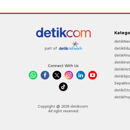
Katego
detikNe
detikEdu
part of
detikFin
detikIne
Connect With Us
detikHo
detikSpo
Sepakbo
detikOt
detikPro
Copyright @ 2026 detikcom.
All right reserved