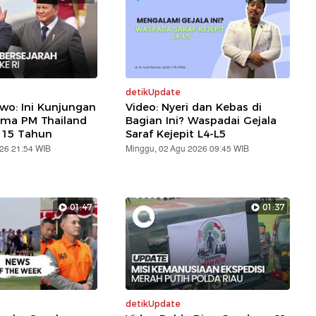
detikUpdate
wo: Ini Kunjungan
Video: Nyeri dan Kebas di
ama PM Thailand
Bagian Ini? Waspadai Gejala
 15 Tahun
Saraf Kejepit L4-L5
026 21:54 WIB
Minggu, 02 Agu 2026 09:45 WIB
01:47
01:37
detikUpdate