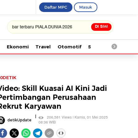
Daftar MPC
Masuk
Di Sini
 terbaru PIALA DUNIA 2026
Ekonomi
Travel
Otomotif
Saintek
Kesehata
0DETIK
Video: Skill Kuasai AI Kini Jadi
Pertimbangan Perusahaan
Rekrut Karyawan
|
206,581 Views | Kamis, 01 Mei 2025
detikUpdate
08:36 WIB