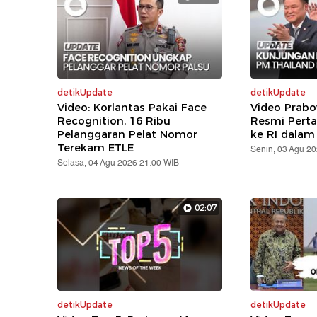
detikUpdate
detikUpdate
Video: Korlantas Pakai Face
Video Prabo
Recognition, 16 Ribu
Resmi Pert
Pelanggaran Pelat Nomor
ke RI dalam
Terekam ETLE
Senin, 03 Agu 2
Selasa, 04 Agu 2026 21:00 WIB
02:07
detikUpdate
detikUpdate