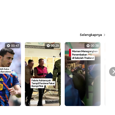
Selengkapnya
00:47
00:29
00:38