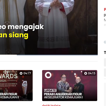
P
p
M
K
m
G
T
Dimuat
:
100.00%
Layarpen
04:17
04:15
detikUpdate