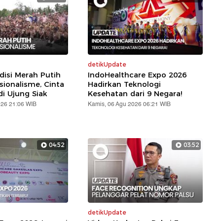
detikUpdate
disi Merah Putih
IndoHealthcare Expo 2026
sionalisme, Cinta
Hadirkan Teknologi
di Ujung Siak
Kesehatan dari 9 Negara!
026 21:06 WIB
Kamis, 06 Agu 2026 06:21 WIB
04:52
03:52
detikUpdate