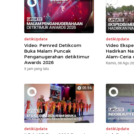
detikUpdate
detikUpdate
Video: Pemred Detikcom
Video Ekspe
Buka Malam Puncak
Hadirkan Na
Penganugerahan detiktimur
Alam-Ceria 
Awards 2026
Kamis, 06 Agu 2
5 jam yang lalu
05:54
detikUpdate
detikUpdate