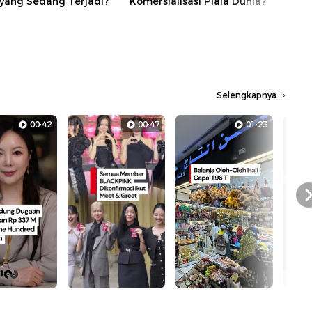
 yang Sedang Terjadi?
Komersialisasi Piala Dunia?
Selengkapnya
00:42
00:47
01:23