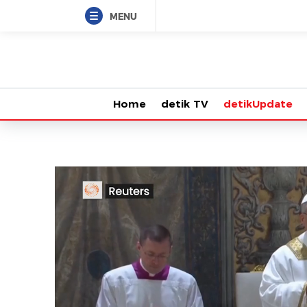
MENU
Home
detik TV
detikUpdate