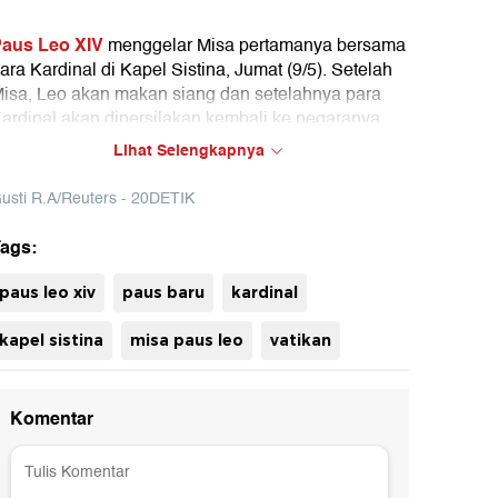
aus Leo XIV
menggelar Misa pertamanya bersama
ara Kardinal di Kapel Sistina, Jumat (9/5). Setelah
isa, Leo akan makan siang dan setelahnya para
ardinal akan dipersilakan kembali ke negaranya
asing-masing.
Lihat Selengkapnya
usti R.A/Reuters - 20DETIK
ags:
uh
paus leo xiv
paus baru
kardinal
kapel sistina
misa paus leo
vatikan