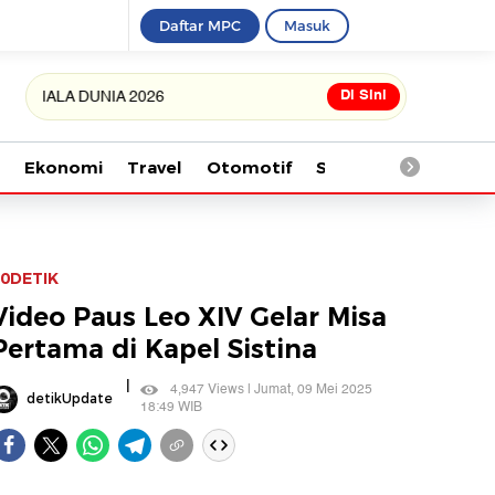
Daftar MPC
Masuk
Di Sini
A DUNIA 2026
Ekonomi
Travel
Otomotif
Saintek
Kesehata
0DETIK
Video Paus Leo XIV Gelar Misa
Pertama di Kapel Sistina
|
4,947 Views | Jumat, 09 Mei 2025
detikUpdate
18:49 WIB