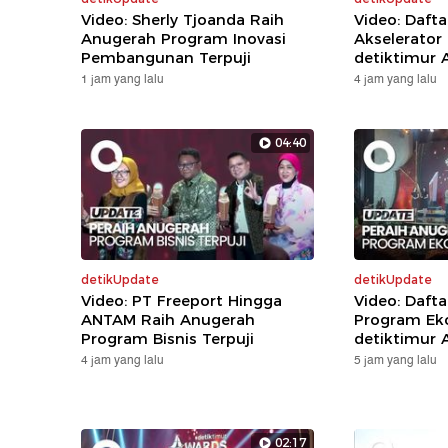
Video: Sherly Tjoanda Raih
Video: Daft
Anugerah Program Inovasi
Akselerator
Pembangunan Terpuji
detiktimur 
1 jam yang lalu
4 jam yang lalu
04:40
detikUpdate
detikUpdate
Video: PT Freeport Hingga
Video: Daft
ANTAM Raih Anugerah
Program Eko
Program Bisnis Terpuji
detiktimur 
4 jam yang lalu
5 jam yang lalu
02:17