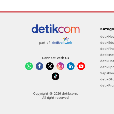
Katego
detikNe
detikEdu
part of
detikFin
detikIne
Connect With Us
detikHo
detikSpo
Sepakbo
detikOt
detikPro
Copyright @ 2026 detikcom.
All right reserved