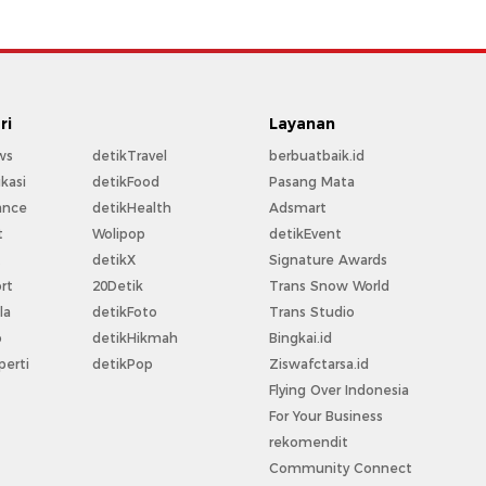
ri
Layanan
ws
detikTravel
berbuatbaik.id
kasi
detikFood
Pasang Mata
ance
detikHealth
Adsmart
t
Wolipop
detikEvent
t
detikX
Signature Awards
rt
20Detik
Trans Snow World
la
detikFoto
Trans Studio
o
detikHikmah
Bingkai.id
perti
detikPop
Ziswafctarsa.id
Flying Over Indonesia
For Your Business
rekomendit
Community Connect