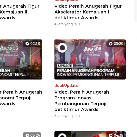
ar Anugerah Figur
Video Peraih Anugerah Figur
 Kemajuan II
Akselerator Kemajuan I
Awards
detiktimur Awards
4 jam yang lalu
02:53
05:29
detikUpdate
ar Peraih Anugerah
Video: Peraih Anugerah
nomi Terpuji
Program Inovasi
Awards
Pembangunan Terpuji
detiktimur Awards
5 jam yang lalu
03:24
04:39