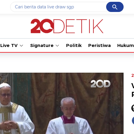
Cancel
Yang sedang ramai dicari
Tonton kabar terbaru PIAL
#1
data live draw sgp
#2
piala presiden 2026
Live TV
Signature
Politik
Peristiwa
Hukum
#3
prabowo
#4
iran
#5
gempa hari ini
2
Promoted
Terakhir yang dicari
Loading...