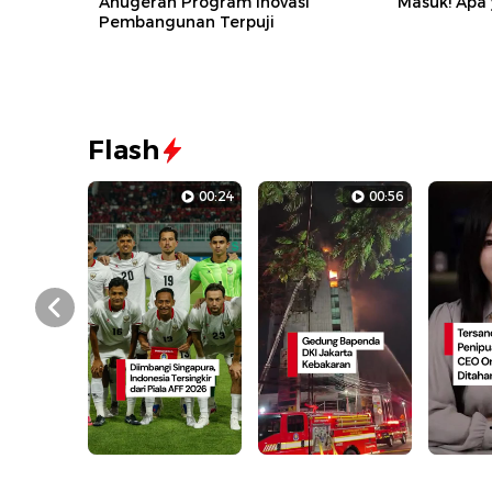
Anugerah Program Inovasi
Masuk! Apa
Pembangunan Terpuji
Flash
00:24
00:56
Prev